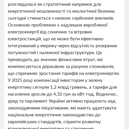
розглядалася як стратегічний напрямок для
енергетичної незалежності та екологічної безпеки,
сьогодні стикається з низкою серйозних викликів.
Основною проблемою є надлишок виробленої
електроенергії від сонячних та вітрових
електростанцій, що не може бути ефективно
інтегрований у мережу через відсутність резервних
потужностей і належної інфраструктури. Це
призводить до значних фінансових втрат, які
компенсуються державою за рахунок споживачів,
що спричиняє зростання тарифів на електроенергію.
У 2025 році компенсації інвесторам у зелену
енергетику сягнули 1,2 млрд гривень, а тарифи для
населення зросли до 4,32 грн за кВт·год. Водночас,
уряд та парламент України активно працюють над
законодавчими ініціативами, які мають адаптувати
національне енергетичне законодавство до
європейських стандартів, сприяти розвитку
відновлюваної енергетики та створенню