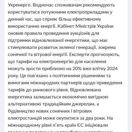
Укренерго. Водночас споживачам рекомендують
користуватися потужними електроприладами у
денний час, що сприяє більш ефективному
використанню енергії. Кабінет Міністрів України
оновив правила проведення аукціонів для
підтримки відновлюваної енергетики, що має
стимулювати розвиток зеленої генерації, зокрема
сонячної та вітрової енергії. Експерти прогнозують,
що тарифи на електроенергію для населення
можуть зрости приблизно на 20% вже влітку 2024
року. Це пов’язано з політичними рішеннями та
вимогами міжнародних партнерів щодо приведення
тарифів до ринкового рівня. Відновлювана
енергетика залишається економічно вигідною
альтернативою традиційним джерелам, а
будівництво нових сонячних і вітрових
електростанцій може окупитися за два роки. На
міжнародному рівні п’ять країн ЄС ініціювали
введення податку на надприбутки енергетичних