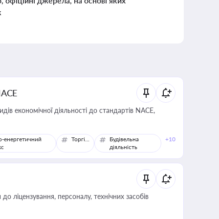
о, офіційні джерела, на основі яких
к
NACE
идів економічної діяльності до стандартів NACE,
о-енергетичний
Торгівля
Будівельна
+10
кс
діяльність
о ліцензування, персоналу, технічних засобів