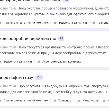
о що тема:
Тема охоплює процеси правового оформлення, адміністр
раїні з-за кордону, і є критично важливою для ефективного використ
фраструктурних проєктів
Паливно-енергетичний комплекс
Будівельна діяльність
Транспо
еревообробне виробництво
+2
о що тема:
Тема стосується організації та контролю процесів перер
ологічних вимог і безпеки праці на деревообробних підприємствах
Будівельна діяльність
Агропромисловий комплекс
нок нафти і газу
+13
о що тема:
Про регулювання видобування, обробки, транспортування
жливо для енергетичної безпеки, інвестицій у галузь та дотримання 
Паливно-енергетичний комплекс
Транспорт
Металургія