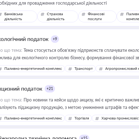
обхідних для провадження господарської діяльності
Банківська
Страхова
Фінансові
Паливн
діяльність
діяльність
послуги
компле
кологічний податок
+9
о що тема:
Тема стосується обов’язку підприємств сплачувати еколо
жлива для екологічного контролю бізнесу, формування фінансової 
конодавства
Паливно-енергетичний комплекс
Транспорт
Агропромисловий 
кцизний податок
+21
о що тема:
Про новини та кейси щодо акцизу, які є критично важли
алізують підакцизну продукцію, з метою уникнення штрафів та ефек
Паливно-енергетичний комплекс
Торгівля
Харчова промисловіс
іжнародна технічна допомога
+15