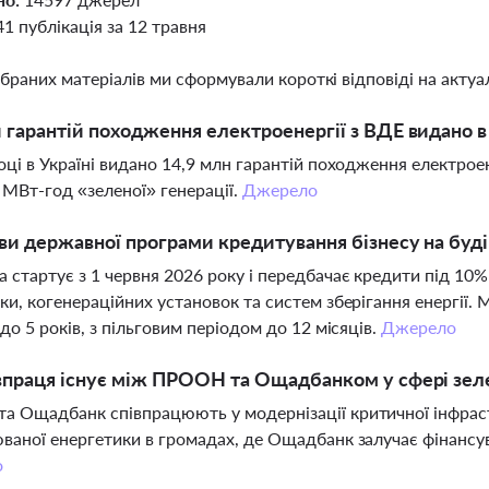
41 публікація за 12 травня
ібраних матеріалів ми сформували короткі відповіді на актуал
 гарантій походження електроенергії з ВДЕ видано в 
оці в Україні видано 14,9 млн гарантій походження електрое
 МВт-год «зеленої» генерації.
Джерело
ви державної програми кредитування бізнесу на буді
 стартує з 1 червня 2026 року і передбачає кредити під 10%
ки, когенераційних установок та систем зберігання енергії.
 до 5 років, з пільговим періодом до 12 місяців.
Джерело
впраця існує між ПРООН та Ощадбанком у сфері зел
 Ощадбанк співпрацюють у модернізації критичної інфраст
ваної енергетики в громадах, де Ощадбанк залучає фінансу
о