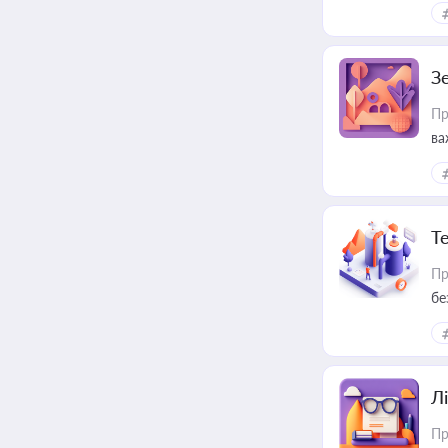
З
Пр
ва
ре
Т
Пр
бе
Лі
Пр