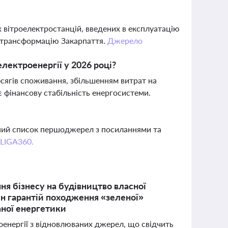
 вітроелектростанцій, введених в експлуатацію
у трансформацію Закарпаття.
Джерело
лектроенергії у 2026 році?
сягів споживання, збільшенням витрат на
є фінансову стабільність енергосистеми.
вний список першоджерел з посиланнями та
 LIGA360.
ня бізнесу на будівництво власної
лн гарантій походження «зеленої»
аної енергетики
роенергії з відновлюваних джерел, що свідчить