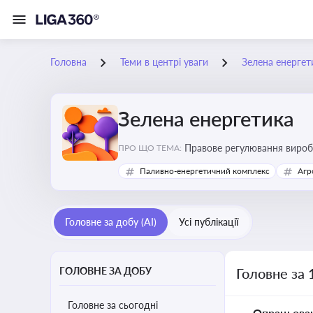
Головна
Теми в центрі уваги
Зелена енергет
Зелена енергетика
Правове регулювання виробн
ПРО ЩО ТЕМА:
Паливно-енергетичний комплекс
Агр
Головне за добу (AI)
Усі публікації
ГОЛОВНЕ ЗА ДОБУ
Головне за 
Головне за сьогодні
Опрацьова