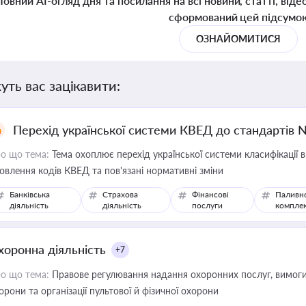
Повний AI-огляд дня та посилання на всі новини, статті, віде
сформований цей підсумо
ОЗНАЙОМИТИСЯ
уть вас зацікавити:
Перехід української системи КВЕД до стандартів 
о що тема:
Тема охоплює перехід української системи класифікації в
овлення кодів КВЕД та пов'язані нормативні зміни
Банківська
Страхова
Фінансові
Паливн
діяльність
діяльність
послуги
компле
хоронна діяльність
+7
о що тема:
Правове регулювання надання охоронних послуг, вимоги д
орони та організації пультової й фізичної охорони