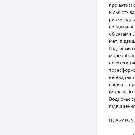
про активне
кількість 
ринку відно
кредитуванн
об'єктами 
меті підвищ
Підтримка 
модернізац
електростан
трансформац
необхідніс
свідчать пр
безпеки, ін
Водночас з
підвищення
LIGA ZAKON