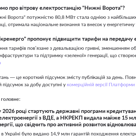
мо про вітрову електростанцію "Нижні Ворота"?
ні Ворота" потужністю 80,8 МВт стала однією з найбільших
оці, отримала національне визнання та внесок у енергетичн
кренерго" пропонує підвищити тарифи на передачу е
ня тарифів пов’язане з девальвацією гривні, зменшенням об
нфраструктури та підтримку «зеленої» генерації, що створю
о
тань — це короткий підсумок змісту публікацій за день. По
 підсумок за добу доступні у
комерційній версії Платформи
 головне:
 у 2026 році стартують державні програми кредитуван
 електроенергії з ВДЕ, а НКРЕКП видала майже 15 м
ергії, що свідчить про активний розвиток відновлюв
 в Україні було видано 14,9 млн гарантій походження елект