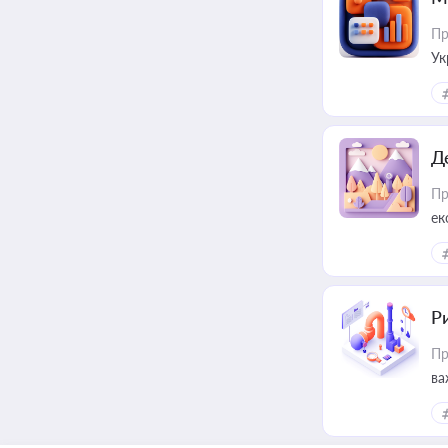
Пр
Ук
ін
Д
Пр
ек
Ри
Пр
ва