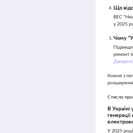
Що відо
ВЕС "Ниж
у 2025 р
Чому "У
Підвищен
ремонт і
Джерел
Кожне з пи
розширений
Стисло про
В Україні
генерації
електроен
У 2025 році