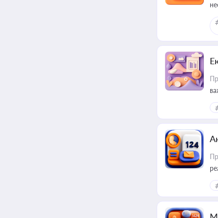
не
Е
Пр
ва
за
А
Пр
ре
М