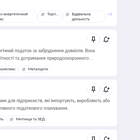
о-енергетичний
Торгівля
Будівельна
+2
кс
діяльність
гічний податок за забруднення довкілля. Вона
звітності та дотримання природоохоронного
комплекс
Металургія
вим для підприємств, які імпортують, виробляють або
тивного податкового планування.
ть
Митниця та ЗЕД