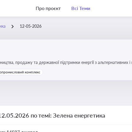
Про проєкт
Всі Теми
ика
12-05-2026
ицтва, продажу та державної підтримки енергії з альтернативних 
опромисловий комплекс
12.05.2026 по темі: Зелена енергетика
но:
14597 джерел