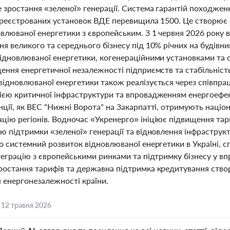
 зростання «зеленої» генерації. Система гарантій походжен
зареєстрованих установок ВДЕ перевищила 1500. Це створює 
влюваної енергетики з європейським. З 1 червня 2026 року 
я великого та середнього бізнесу під 10% річних на будівниц
відновлюваної енергетики, когенераційними установками та с
ення енергетичної незалежності підприємств та стабільність
відновлюваної енергетики також реалізується через співп
ією критичної інфраструктури та впровадженням енергоефек
ції, як ВЕС "Нижні Ворота" на Закарпатті, отримують націон
ію регіонів. Водночас «Укренерго» ініціює підвищення тари
тю підтримки «зеленої» генерації та відновлення інфраструк
о системний розвиток відновлюваної енергетики в Україні, 
теграцію з європейськими ринками та підтримку бізнесу у в
ростання тарифів та державна підтримка кредитування створ
 енергонезалежності країни.
,
12 травня 2026