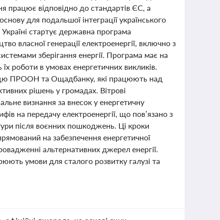
ня працює відповідно до стандартів ЄС, а
основу для подальшої інтеграції українського
в Україні стартує державна програма
тво власної генерації електроенергії, включно з
истемами зберігання енергії. Програма має на
 їх роботи в умовах енергетичних викликів.
рацю ПРООН та Ощадбанку, які працюють над
тивних рішень у громадах. Вітрові
альне визнання за внесок у енергетичну
фів на передачу електроенергії, що пов’язано з
тури після воєнних пошкоджень. Ці кроки
спрямований на забезпечення енергетичної
провадженні альтернативних джерел енергії.
юють умови для сталого розвитку галузі та