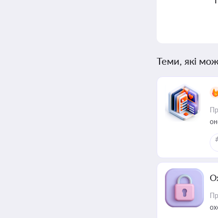
Теми, які мож
Пр
он
О
Пр
ох