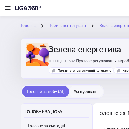
Головна
Теми в центрі уваги
Зелена енергет
Зелена енергетика
Правове регулювання виробн
ПРО ЩО ТЕМА:
Паливно-енергетичний комплекс
Агр
Головне за добу (AI)
Усі публікації
ГОЛОВНЕ ЗА ДОБУ
Головне за 
Головне за сьогодні
Опрацьова