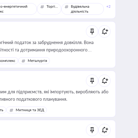
о-енергетичний
Торгівля
Будівельна
+2
кс
діяльність
гічний податок за забруднення довкілля. Вона
звітності та дотримання природоохоронного
комплекс
Металургія
вим для підприємств, які імпортують, виробляють або
тивного податкового планування.
ть
Митниця та ЗЕД