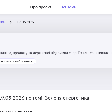
Про проєкт
Всі Теми
ика
19-05-2026
ицтва, продажу та державної підтримки енергії з альтернативних 
опромисловий комплекс
19.05.2026 по темі: Зелена енергетика
но:
14624 джерел