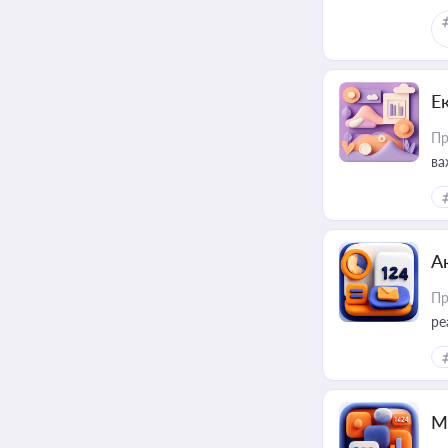
Е
Пр
ва
за
А
Пр
ре
М