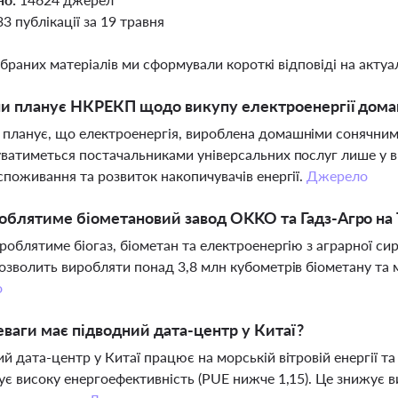
33 публікації за 19 травня
ібраних матеріалів ми сформували короткі відповіді на актуал
ни планує НКРЕКП щодо викупу електроенергії дома
ланує, що електроенергія, вироблена домашніми сонячним
ватиметься постачальниками універсальних послуг лише у в
споживання та розвиток накопичувачів енергії.
Джерело
блятиме біометановий завод OKKO та Гадз-Агро на
роблятиме біогаз, біометан та електроенергію з аграрної си
озволить виробляти понад 3,8 млн кубометрів біометану та м
о
еваги має підводний дата-центр у Китаї?
й дата-центр у Китаї працює на морській вітровій енергії 
ує високу енергоефективність (PUE нижче 1,15). Це знижує 