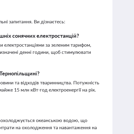
ьні запитання. Ви дізнаєтесь:
шніх сонячних електростанцій?
и електростанціями за зеленим тарифом,
изначені денні години, щоб стимулювати
 Тернопільщині?
ровини та відходів тваринництва. Потужність
айже 15 млн кВт·год електроенергії на рік.
та охолоджується океанською водою, що
витрати на охолодження та навантаження на