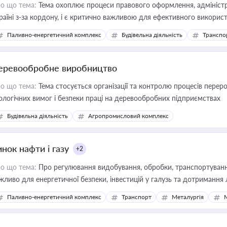
о що тема:
Тема охоплює процеси правового оформлення, адміністр
раїні з-за кордону, і є критично важливою для ефективного використ
фраструктурних проєктів
Паливно-енергетичний комплекс
Будівельна діяльність
Транспо
еревообробне виробництво
о що тема:
Тема стосується організації та контролю процесів перер
ологічних вимог і безпеки праці на деревообробних підприємствах
Будівельна діяльність
Агропромисловий комплекс
нок нафти і газу
+2
о що тема:
Про регулювання видобування, обробки, транспортування
жливо для енергетичної безпеки, інвестицій у галузь та дотримання 
Паливно-енергетичний комплекс
Транспорт
Металургія