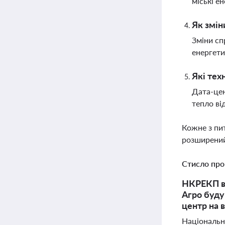
міські е
Як змін
Зміни сп
енергети
Які тех
Дата-цен
тепло ві
Кожне з пи
розширений
Стисло про
НКРЕКП вв
Агро буду
центр на в
Національн