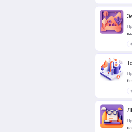
З
Пр
ва
ре
Т
Пр
бе
Лі
Пр
не