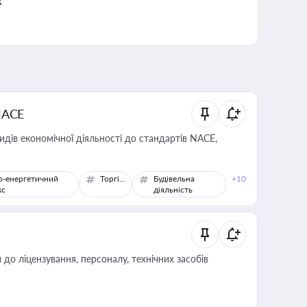
к
NACE
идів економічної діяльності до стандартів NACE,
о-енергетичний
Торгівля
Будівельна
+10
кс
діяльність
о ліцензування, персоналу, технічних засобів