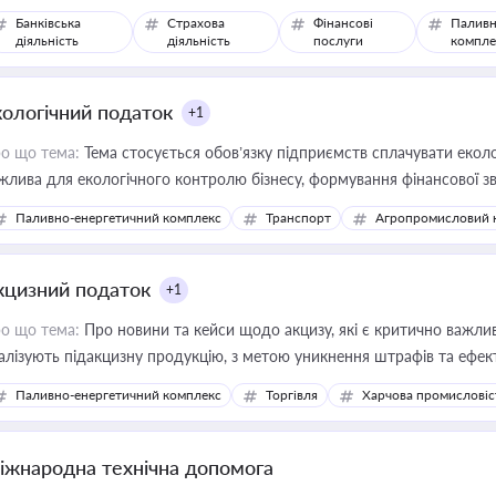
Банківська
Страхова
Фінансові
Паливн
діяльність
діяльність
послуги
компле
кологічний податок
+1
о що тема:
Тема стосується обов’язку підприємств сплачувати еколо
жлива для екологічного контролю бізнесу, формування фінансової 
конодавства
Паливно-енергетичний комплекс
Транспорт
Агропромисловий 
кцизний податок
+1
о що тема:
Про новини та кейси щодо акцизу, які є критично важли
алізують підакцизну продукцію, з метою уникнення штрафів та ефек
Паливно-енергетичний комплекс
Торгівля
Харчова промисловіс
іжнародна технічна допомога