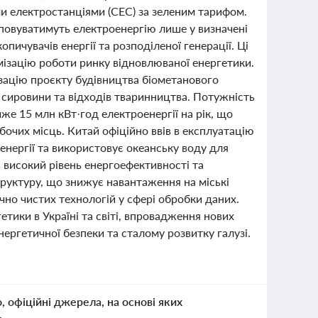
и електростанціями (СЕС) за зеленим тарифом.
повуватимуть електроенергію лише у визначені
ичувачів енергії та розподіленої генерації. Ці
имізацію роботи ринку відновлюваної енергетики.
ізацію проєкту будівництва біометанового
ї сировини та відходів тваринництва. Потужність
же 15 млн кВт·год електроенергії на рік, що
бочих місць. Китай офіційно ввів в експлуатацію
 енергії та використовує океанську воду для
високий рівень енергоефективності та
руктуру, що знижує навантаження на міські
чно чистих технологій у сфері обробки даних.
етики в Україні та світі, впровадження нових
ергетичної безпеки та сталому розвитку галузі.
о, офіційні джерела, на основі яких