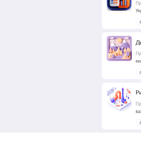
Пр
Ук
ін
Д
Пр
ек
Ри
Пр
ва