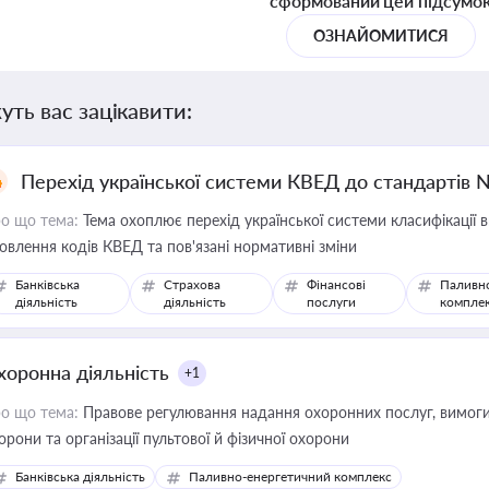
сформований цей підсумо
ОЗНАЙОМИТИСЯ
уть вас зацікавити:
Перехід української системи КВЕД до стандартів 
о що тема:
Тема охоплює перехід української системи класифікації в
овлення кодів КВЕД та пов'язані нормативні зміни
Банківська
Страхова
Фінансові
Паливн
діяльність
діяльність
послуги
компле
хоронна діяльність
+1
о що тема:
Правове регулювання надання охоронних послуг, вимоги д
орони та організації пультової й фізичної охорони
Банківська діяльність
Паливно-енергетичний комплекс