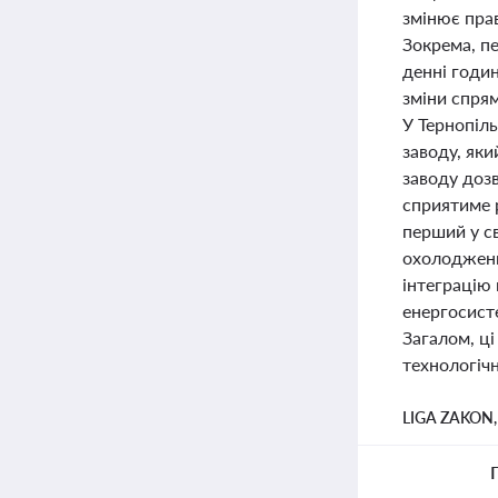
змінює пра
Зокрема, п
денні годин
зміни спрям
У Тернопіль
заводу, яки
заводу дозв
сприятиме р
перший у св
охолодженн
інтеграцію
енергосисте
Загалом, ці
технологічн
LIGA ZAKON