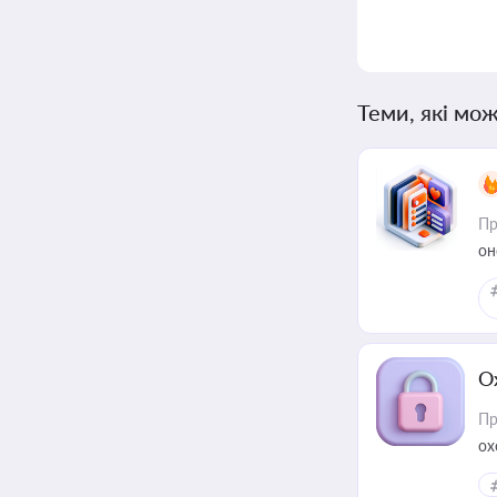
Теми, які мож
Пр
он
О
Пр
ох