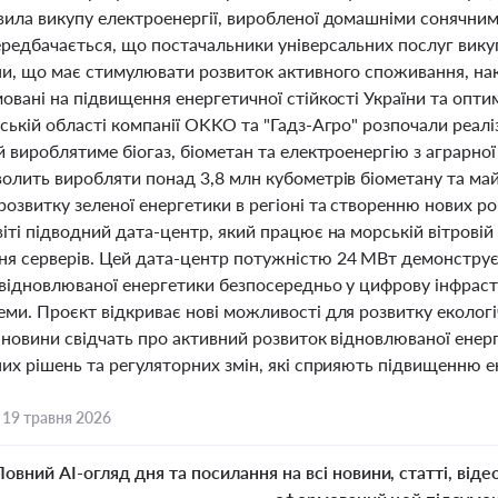
вила викупу електроенергії, виробленої домашніми сонячним
ередбачається, що постачальники універсальних послуг вику
и, що має стимулювати розвиток активного споживання, накоп
овані на підвищення енергетичної стійкості України та опт
ській області компанії OKKO та "Гадз-Агро" розпочали реал
й вироблятиме біогаз, біометан та електроенергію з аграрно
олить виробляти понад 3,8 млн кубометрів біометану та май
озвитку зеленої енергетики в регіоні та створенню нових ро
іті підводний дата-центр, який працює на морській вітровій
я серверів. Цей дата-центр потужністю 24 МВт демонструє 
 відновлюваної енергетики безпосередньо у цифрову інфраст
ми. Проєкт відкриває нові можливості для розвитку екологі
 новини свідчать про активний розвиток відновлюваної енерг
их рішень та регуляторних змін, які сприяють підвищенню ен
,
19 травня 2026
Повний AI-огляд дня та посилання на всі новини, статті, віде