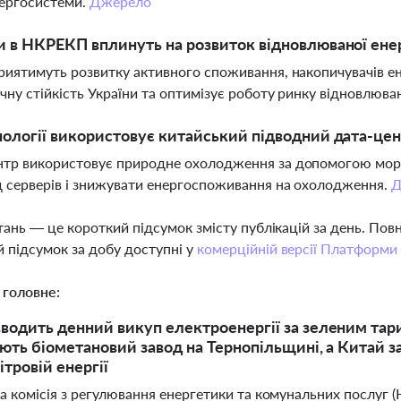
нергосистеми.
Джерело
и в НКРЕКП вплинуть на розвиток відновлюваної енер
риятимуть розвитку активного споживання, накопичувачів ене
чну стійкість України та оптимізує роботу ринку відновлюва
нології використовує китайський підводний дата-це
тр використовує природне охолодження за допомогою морс
д серверів і знижувати енергоспоживання на охолодження.
Д
тань — це короткий підсумок змісту публікацій за день. По
 підсумок за добу доступні у
комерційній версії Платформи
 головне:
одить денний викуп електроенергії за зеленим тар
ють біометановий завод на Тернопільщині, а Китай за
ітровій енергії
а комісія з регулювання енергетики та комунальних послуг 