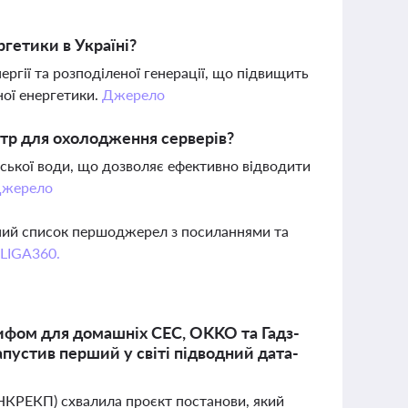
гетики в Україні?
ргії та розподіленої генерації, що підвищить
ної енергетики.
Джерело
нтр для охолодження серверів?
ької води, що дозволяє ефективно відводити
жерело
вний список першоджерел з посиланнями та
 LIGA360.
ифом для домашніх СЕС, OKKO та Гадз-
пустив перший у світі підводний дата-
(НКРЕКП) схвалила проєкт постанови, який