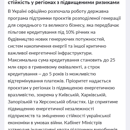
стійкість у регіонах з підвищеними ризиками
В Україні офіційно розпочала роботу державна
програма підтримки проєктів розподіленої генерації
для середнього та великого бізнесу, яка передбачає
пільгове кредитування під 10% річних на
будівництво нових генеруючих потужностей,
систем накопичення енергії та іншої критично
важливої енергетичної інфраструктури.
Максимальна сума кредитування становить до 25
млн євро в гривневому еквіваленті, а строк
кредитування – до 5 років із можливістю
відтермінування платежів. Пріоритет надається
проєктам у регіонах із підвищеною енергетичною
вразливістю, зокрема у Київській, Харківській,
Запорізькій та Херсонській областях. Це сприятиме
підвищенню енергетичної незалежності
підприємств та зміцненню стійкості української
економіки в умовах війни. Кабінет Міністрів
затвердив індикативні квоти підтримки виробників