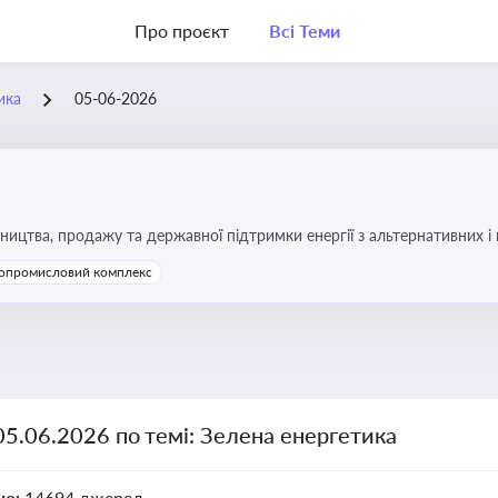
Про проєкт
Всі Теми
ика
05-06-2026
ицтва, продажу та державної підтримки енергії з альтернативних 
опромисловий комплекс
05.06.2026 по темі: Зелена енергетика
но:
14694 джерел