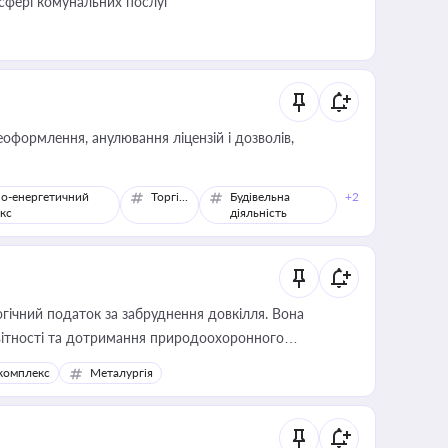
 сфері комунальних послуг
оформлення, анулювання ліцензій і дозволів,
о-енергетичний
Торгівля
Будівельна
+2
кс
діяльність
гічний податок за забруднення довкілля. Вона
звітності та дотримання природоохоронного
комплекс
Металургія