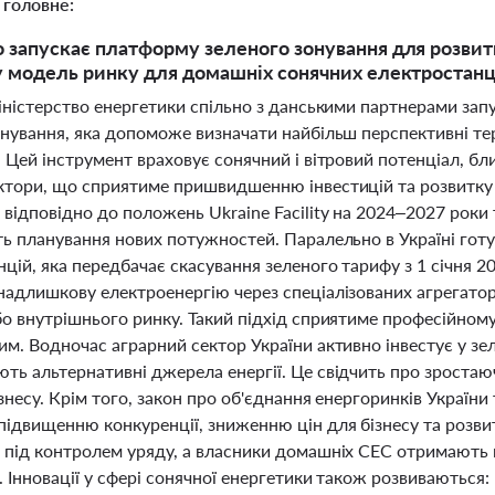
 головне:
 запускає платформу зеленого зонування для розвитк
у модель ринку для домашніх сонячних електростанц
Міністерство енергетики спільно з данськими партнерами за
онування, яка допоможе визначати найбільш перспективні тер
 Цей інструмент враховує сонячний і вітровий потенціал, бли
ктори, що сприятиме пришвидшенню інвестицій та розвитку 
відповідно до положень Ukraine Facility на 2024–2027 роки 
ть планування нових потужностей. Паралельно в Україні го
нцій, яка передбачає скасування зеленого тарифу з 1 січня 
надлишкову електроенергію через спеціалізованих агрегатор
о внутрішнього ринку. Такий підхід сприятиме професійному 
м. Водночас аграрний сектор України активно інвестує у зел
ть альтернативні джерела енергії. Це свідчить про зростаюч
знесу. Крім того, закон про об'єднання енергоринків України т
ідвищенню конкуренції, зниженню цін для бізнесу та розвит
 під контролем уряду, а власники домашніх СЕС отримають
. Інновації у сфері сонячної енергетики також розвиваються