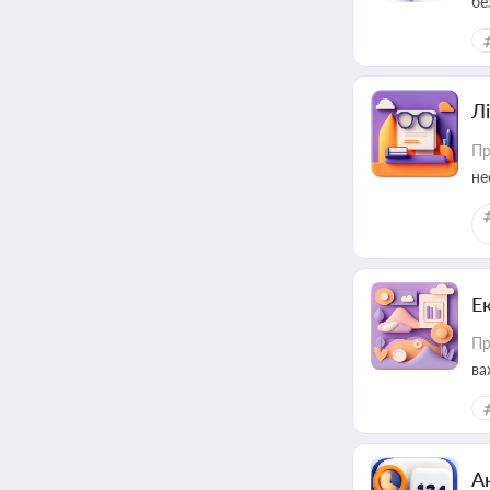
бе
Лі
Пр
не
Е
Пр
ва
за
А