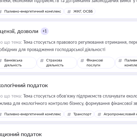
зпеки, економіки підприємств та дотримання законодавчих вимог у
Паливно-енергетичний комплекс
ЖКГ, ОСББ
цензії, дозволи
+1
о що тема:
Тема стосується правового регулювання отримання, пере
обхідних для провадження господарської діяльності
Банківська
Страхова
Фінансові
Паливн
діяльність
діяльність
послуги
компле
кологічний податок
о що тема:
Тема стосується обов’язку підприємств сплачувати еколо
жлива для екологічного контролю бізнесу, формування фінансової 
конодавства
Паливно-енергетичний комплекс
Транспорт
Агропромисловий 
кцизний податок