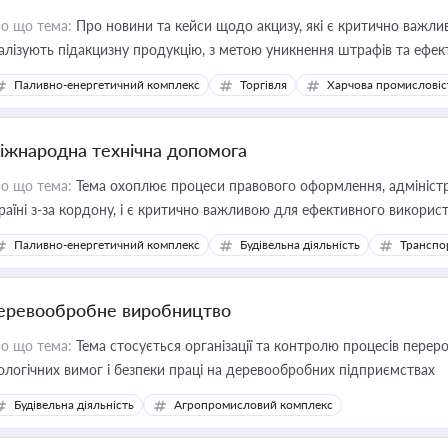
о що тема:
Про новини та кейси щодо акцизу, які є критично важли
алізують підакцизну продукцію, з метою уникнення штрафів та ефек
Паливно-енергетичний комплекс
Торгівля
Харчова промисловіс
іжнародна технічна допомога
о що тема:
Тема охоплює процеси правового оформлення, адміністр
раїні з-за кордону, і є критично важливою для ефективного використ
фраструктурних проєктів
Паливно-енергетичний комплекс
Будівельна діяльність
Транспо
еревообробне виробництво
о що тема:
Тема стосується організації та контролю процесів перер
ологічних вимог і безпеки праці на деревообробних підприємствах
Будівельна діяльність
Агропромисловий комплекс