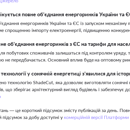
Джерело
ікується повне об'єднання енергоринків України та Є
'єднання енергоринків України та ЄС із запуском механізму m
е спрощенню імпорту електроенергії, підвищенню конкуренці
не об'єднання енергоринків з ЄС на тарифи для насе
ля побутових споживачів залишаться під контролем уряду, 
ію не передбачається. Основний вплив буде на оптовому ри
і технології у сонячній енергетиці з'явилися для істо
но технологію ShadeCut, яка дозволяє виготовляти сонячні 
ів, що зберігає архітектурний вигляд будівель і забезпечує 
о
тань — це короткий підсумок змісту публікацій за день. По
 підсумок за добу доступні у
комерційній версії Платформи