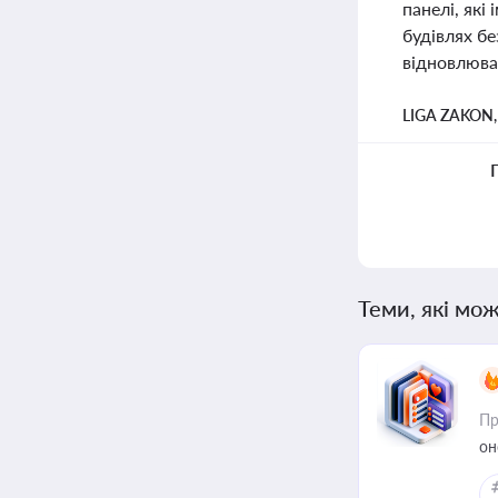
панелі, які
будівлях б
відновлюван
LIGA ZAKON
Теми, які мож
Пр
он