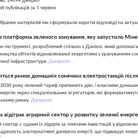
68 публікацій за 5 червня
ібраних матеріалів ми сформували короткі відповіді на актуал
 платформа зеленого зонування, яку запустило Міне
н-інструмент, розроблений спільно з Данією, який допомага
вництва об'єктів відновлюваної енергетики з урахуванням сон
чної інфраструктури.
Джерело
иться ринок домашніх сонячних електростанцій післ
я 2030 року зелений тариф припинить дію, і власники дома
нергію через спеціалізованих агрегаторів, які формуватиму
ському ринку.
Джерело
ь відіграє аграрний сектор у розвитку зеленої енерге
 сектор є одним із лідерів за темпами інвестицій у відновлю
ваджують альтернативні джерела енергії, що підвищує енер