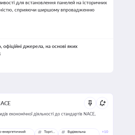
жливості для встановлення панелей на історичних
тивністю, сприяючи ширшому впровадженню
о, офіційні джерела, на основі яких
к
NACE
идів економічної діяльності до стандартів NACE,
о-енергетичний
Торгівля
Будівельна
+10