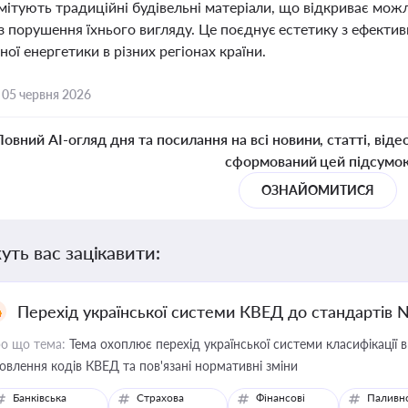
 імітують традиційні будівельні матеріали, що відкриває мо
ез порушення їхнього вигляду. Це поєднує естетику з ефек
ої енергетики в різних регіонах країни.
,
05 червня 2026
Повний AI-огляд дня та посилання на всі новини, статті, віде
сформований цей підсумо
ОЗНАЙОМИТИСЯ
уть вас зацікавити:
Перехід української системи КВЕД до стандартів 
о що тема:
Тема охоплює перехід української системи класифікації в
овлення кодів КВЕД та пов'язані нормативні зміни
Банківська
Страхова
Фінансові
Паливн