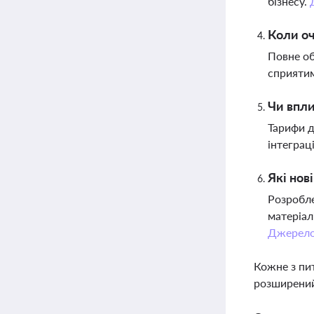
бізнесу.
Коли оч
Повне об
сприятим
Чи впли
Тарифи д
інтеграц
Які нов
Розробле
матеріал
Джерел
Кожне з пи
розширений