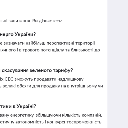
ьні запитання. Ви дізнаєтесь:
нерго України?
є визначати найбільш перспективні території
ячного і вітрового потенціалу та близькості до
я скасування зеленого тарифу?
шніх СЕС зможуть продавати надлишкову
ть великі обсяги для продажу на внутрішньому чи
тики в Україні?
вану енергетику, збільшуючи кількість компаній,
гетичну автономність і конкурентоспроможність