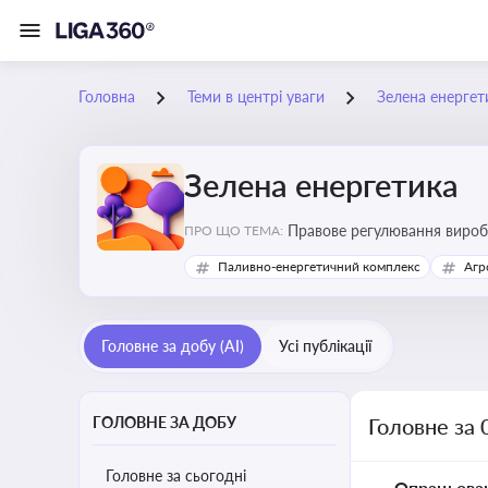
Головна
Теми в центрі уваги
Зелена енергет
Зелена енергетика
Правове регулювання виробн
ПРО ЩО ТЕМА:
Паливно-енергетичний комплекс
Агр
Головне за добу (AI)
Усі публікації
ГОЛОВНЕ ЗА ДОБУ
Головне за 
Головне за сьогодні
Опрацьова