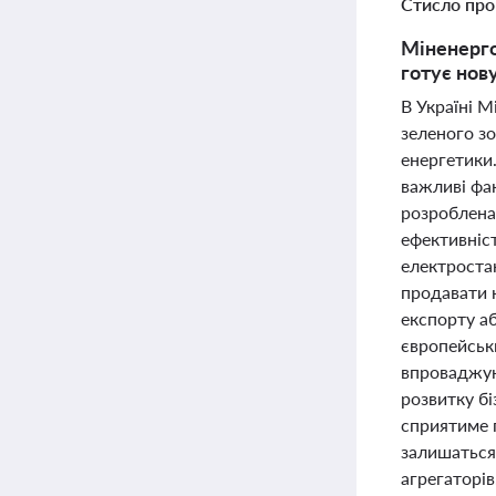
Стисло про
Міненерго
готує нов
В Україні 
зеленого з
енергетики.
важливі фа
розроблена 
ефективніс
електроста
продавати 
експорту аб
європейськи
впроваджую
розвитку бі
сприятиме п
залишаться
агрегаторів