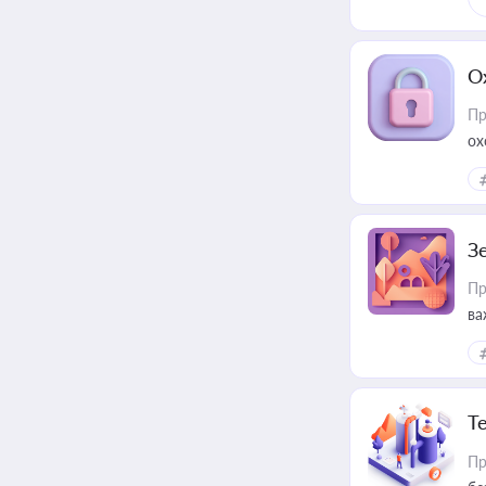
О
Пр
ох
З
Пр
ва
ре
Т
Пр