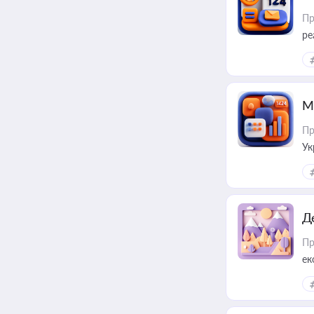
Пр
ре
М
Пр
Ук
ін
Д
Пр
ек