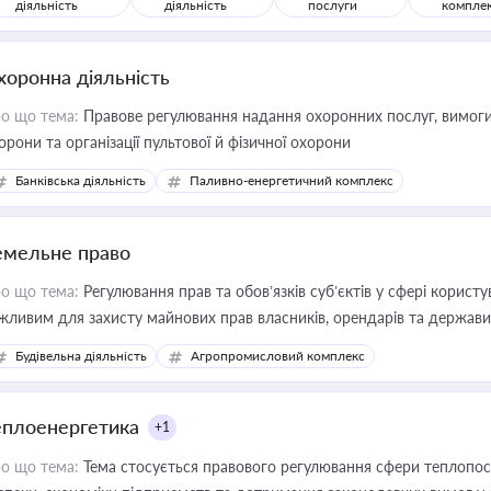
діяльність
діяльність
послуги
компле
хоронна діяльність
о що тема:
Правове регулювання надання охоронних послуг, вимоги д
орони та організації пультової й фізичної охорони
Банківська діяльність
Паливно-енергетичний комплекс
емельне право
о що тема:
Регулювання прав та обов’язків суб’єктів у сфері корист
жливим для захисту майнових прав власників, орендарів та держави
сурсами
Будівельна діяльність
Агропромисловий комплекс
еплоенергетика
+1
о що тема:
Тема стосується правового регулювання сфери теплопост