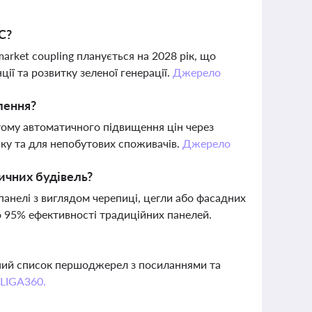
С?
arket coupling планується на 2028 рік, що
ї та розвитку зеленої генерації.
Джерело
лення?
тому автоматичного підвищення цін через
нку та для непобутових споживачів.
Джерело
ричних будівель?
панелі з виглядом черепиці, цегли або фасадних
до 95% ефективності традиційних панелей.
вний список першоджерел з посиланнями та
 LIGA360.