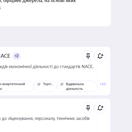
о, офіційні джерела, на основі яких
к
NACE
+2
идів економічної діяльності до стандартів NACE,
о-енергетичний
Торгівля
Будівельна
+10
кс
діяльність
о ліцензування, персоналу, технічних засобів