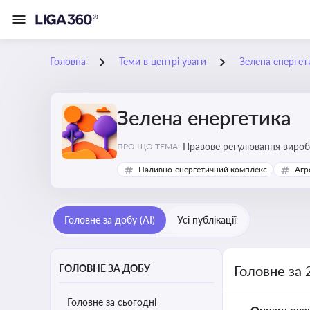
Головна
Теми в центрі уваги
Зелена енергет
Зелена енергетика
Правове регулювання виробн
ПРО ЩО ТЕМА:
Паливно-енергетичний комплекс
Агр
Головне за добу (AI)
Усі публікації
ГОЛОВНЕ ЗА ДОБУ
Головне за 
Головне за сьогодні
Опрацьова