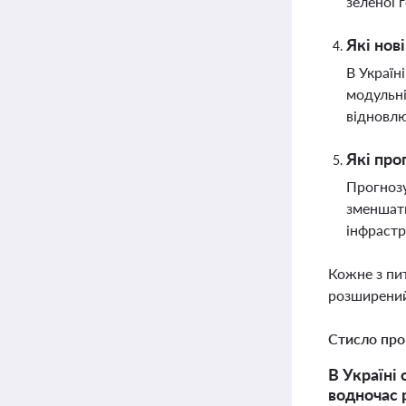
зеленої 
Які нов
В Україн
модульні
відновлю
Які про
Прогнозу
зменшать
інфраст
Кожне з пи
розширений
Стисло про
В Україні
водночас 