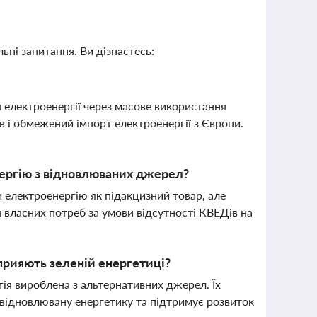
ьні запитання. Ви дізнаєтесь:
 електроенергії через масове використання
в і обмежений імпорт електроенергії з Європи.
ергію з відновлюваних джерел?
 електроенергію як підакцизний товар, але
власних потреб за умови відсутності КВЕДів на
сприяють зеленій енергетиці?
ія вироблена з альтернативних джерел. Їх
у відновлювану енергетику та підтримує розвиток