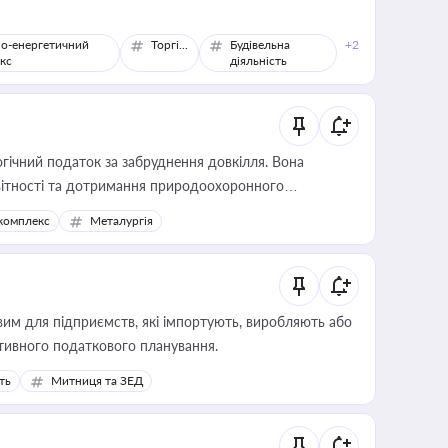
о-енергетичний
Торгівля
Будівельна
+2
кс
діяльність
гічний податок за забруднення довкілля. Вона
звітності та дотримання природоохоронного
комплекс
Металургія
вим для підприємств, які імпортують, виробляють або
тивного податкового планування.
ть
Митниця та ЗЕД