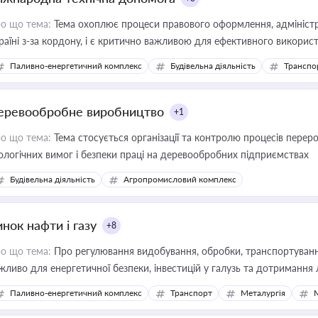
о що тема:
Тема охоплює процеси правового оформлення, адміністр
раїні з-за кордону, і є критично важливою для ефективного використ
фраструктурних проєктів
Паливно-енергетичний комплекс
Будівельна діяльність
Транспо
еревообробне виробництво
+1
о що тема:
Тема стосується організації та контролю процесів перер
ологічних вимог і безпеки праці на деревообробних підприємствах
Будівельна діяльність
Агропромисловий комплекс
нок нафти і газу
+8
о що тема:
Про регулювання видобування, обробки, транспортування
жливо для енергетичної безпеки, інвестицій у галузь та дотримання 
Паливно-енергетичний комплекс
Транспорт
Металургія