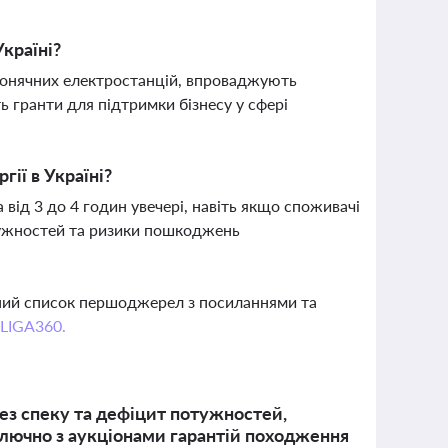
Україні?
 сонячних електростанцій, впроваджують
ь гранти для підтримки бізнесу у сфері
ії в Україні?
від 3 до 4 годин увечері, навіть якщо споживачі
тужностей та ризики пошкоджень
вний список першоджерел з посиланнями та
 LIGA360.
рез спеку та дефіцит потужностей,
ключно з аукціонами гарантій походження