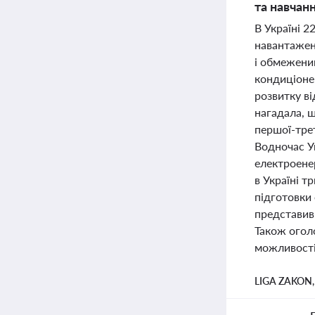
та навчан
В Україні 2
навантажен
і обмежени
кондиціонер
розвитку в
нагадала, 
першої-тре
Водночас У
електроенер
в Україні т
підготовки 
представив 
Також оголо
можливості 
LIGA ZAKON