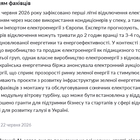
ням фахівців
2 червня 2026 року зафіксовано перші літні відключення еле
ням через масове використання кондиціонерів у спеку, а т
м імпортом електроенергії з Європи. Експерти прогнозують
ів відключення можуть тривати до 2 годин вранці та 3-4 го
ідновлюваної енергетики та енергоефективності. У контекст
що виробництво та продаж електроенергії як підакцизного 
тьої груп, однак власне виробництво електроенергії з відн
країнська енергетична біржа анонсувала електронний аукці
гії, що сприяє прозорості ринку зеленої енергії та стимулю
ривають проєкти з розвитку інфраструктури зеленої енергет
фахівців з монтажу та обслуговування сонячних електростан
модульну вітрову турбіну, що може бути встановлена у відд
шено гранти для підтримки бізнесу та стартапів у сфері від
для розвитку галузі в Україні.
,
22 червня 2026