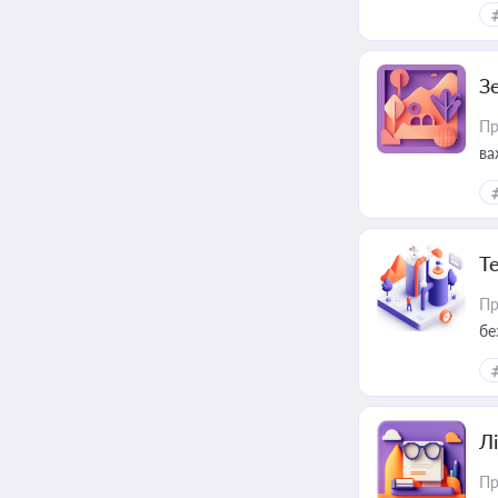
З
Пр
ва
ре
Т
Пр
бе
Лі
Пр