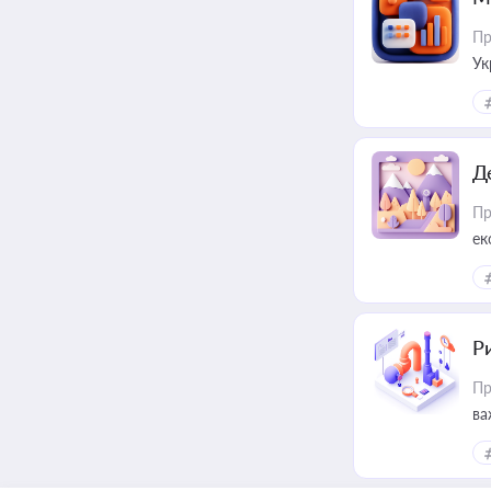
Пр
Ук
ін
Д
Пр
ек
Ри
Пр
ва