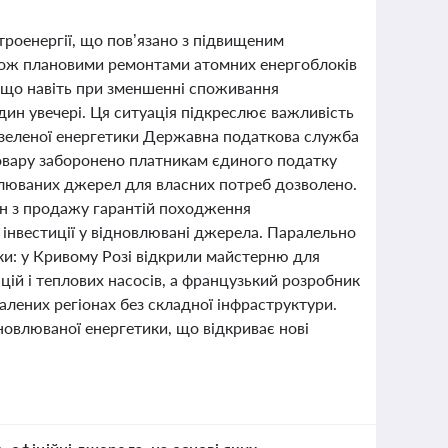
ктроенергії, що пов’язано з підвищеним
акож плановими ремонтами атомних енергоблоків
, що навіть при зменшенні споживання
дин увечері. Ця ситуація підкреслює важливість
і зеленої енергетики Державна податкова служба
товару заборонено платникам єдиного податку
овлюваних джерел для власних потреб дозволено.
он з продажу гарантій походження
є інвестиції у відновлювані джерела. Паралельно
ики: у Кривому Розі відкрили майстерню для
цій і теплових насосів, а французький розробник
алених регіонах без складної інфраструктури.
новлюваної енергетики, що відкриває нові