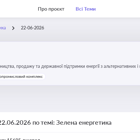
Про проєкт
Всі Теми
ика
22-06-2026
ицтва, продажу та державної підтримки енергії з альтернативних 
опромисловий комплекс
22.06.2026 по темі: Зелена енергетика
но:
15685 джерел