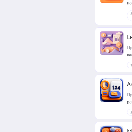
не
Е
Пр
ва
за
А
Пр
ре
М