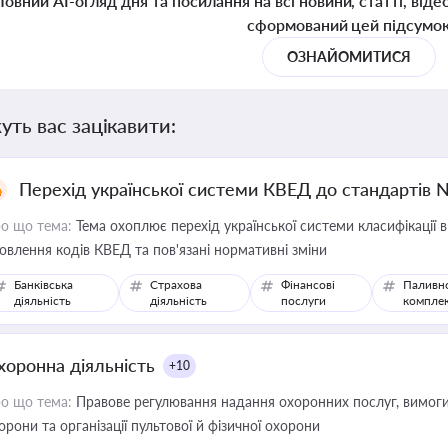
Повний AI-огляд дня та посилання на всі новини, статті, віде
сформований цей підсумо
ОЗНАЙОМИТИСЯ
уть вас зацікавити:
Перехід української системи КВЕД до стандартів 
о що тема:
Тема охоплює перехід української системи класифікації в
овлення кодів КВЕД та пов'язані нормативні зміни
Банківська
Страхова
Фінансові
Паливн
діяльність
діяльність
послуги
компле
хоронна діяльність
+10
о що тема:
Правове регулювання надання охоронних послуг, вимоги д
орони та організації пультової й фізичної охорони