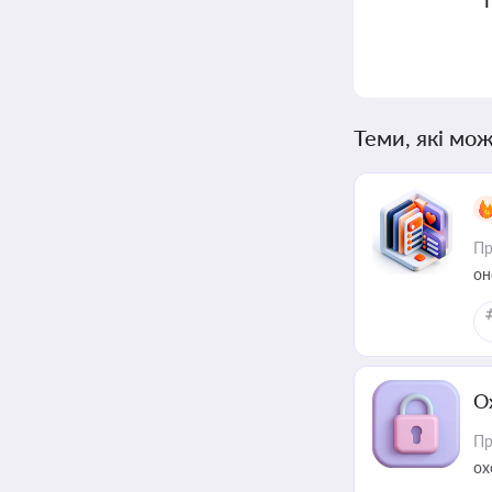
Теми, які мож
Пр
он
О
Пр
ох