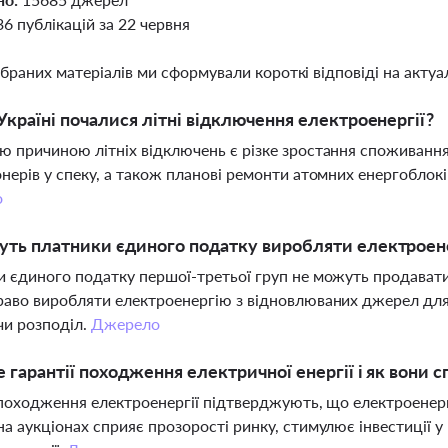
36 публікацій за 22 червня
ібраних матеріалів ми сформували короткі відповіді на актуал
Україні почалися літні відключення електроенергії?
 причиною літніх відключень є різке зростання споживання
нерів у спеку, а також планові ремонти атомних енергоблокі
о
ть платники єдиного податку виробляти електроен
 єдиного податку першої-третьої груп не можуть продавати
аво виробляти електроенергію з відновлюваних джерел для 
чи розподіл.
Джерело
 гарантії походження електричної енергії і як вони 
 походження електроенергії підтверджують, що електроенерг
а аукціонах сприяє прозорості ринку, стимулює інвестиції 