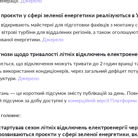
генерації.
Джерело
і проєкти у сфері зеленої енергетики реалізуються в 
і відкривають майстерні для підготовки фахівців з монтажу
 вітрові турбіни для віддалених регіонів, а також оголошуют
ваної енергетики.
Джерело
гнози щодо тривалості літніх відключень електроенерг
ється, що відключення можуть тривати до 2 годин вранці та 
 використання кондиціонерів, через загальний дефіцит по
руктури.
Джерело
тань — це короткий підсумок змісту публікацій за день. По
 підсумок за добу доступні у
комерційній версії Платформи
 головне:
 стартував сезон літніх відключень електроенергії че
розвиваються проєкти у сфері зеленої енергетики, в