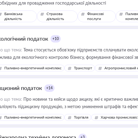
обхідних для провадження господарської діяльності
Банківська
Страхова
Фінансові
Паливн
діяльність
діяльність
послуги
компле
кологічний податок
+10
о що тема:
Тема стосується обов’язку підприємств сплачувати еколо
жлива для екологічного контролю бізнесу, формування фінансової 
конодавства
Паливно-енергетичний комплекс
Транспорт
Агропромисловий 
кцизний податок
+14
о що тема:
Про новини та кейси щодо акцизу, які є критично важли
алізують підакцизну продукцію, з метою уникнення штрафів та ефек
Паливно-енергетичний комплекс
Торгівля
Харчова промисловіс
іжнародна технічна допомога
+3