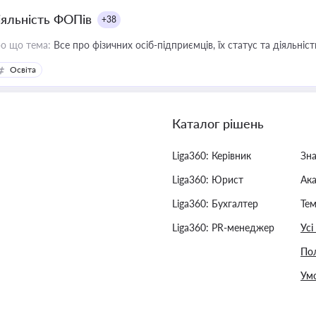
іяльність ФОПів
+38
о що тема:
Все про фізичних осіб-підприємців, їх статус та діяльні
Освіта
Каталог рішень
Liga360: Керівник
Зн
Liga360: Юрист
Ак
Liga360: Бухгалтер
Тем
Liga360: PR-менеджер
Усі
Пол
Умо