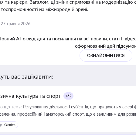
я та кар'єри. Загалом, ці зміни спрямовані на модернізацію 
нтоспроможності на міжнародній арені.
,
27 травня 2026
Повний AI-огляд дня та посилання на всі новини, статті, віде
сформований цей підсумо
ОЗНАЙОМИТИСЯ
уть вас зацікавити:
ізична культура та спорт
+32
о що тема:
Регулювання діяльності суб’єктів, що працюють у сфері 
селення, професійний і аматорський спорт, що є важливим для розви
ективної реалізації державної політики у цій галузі
Освіта