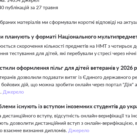
40 публікацій за 27 травня
ібраних матеріалів ми сформували короткі відповіді на актуал
ни планують у форматі Національного мультипредметн
ється скорочення кількості предметів на НМТ з чотирьох 
ння тестування для дітей, які перебували у стресі через нічн
стили оформлення пільг для дітей ветеранів у 2026 р
теранів дозволили подавати витяг із Єдиного державного реє
 бойових дій, що можна зробити онлайн через портал "Дія"
я.
Джерело
блеми існують із вступом іноземних студентів до укр
 дистанційного вступу, відсутність онлайн-верифікації та ін
ть дозволити дистанційний вступ з онлайн-верифікацією, вр
о взаємне визнання дипломів.
Джерело