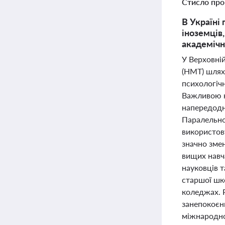
Стисло про
В Україні
іноземців
академіч
У Верховні
(НМТ) шлях
психологічн
Важливою но
напередодні
Паралельно
використову
значно зме
вищих навч
науковців т
старшої шко
коледжах. Р
занепокоєн
міжнародно