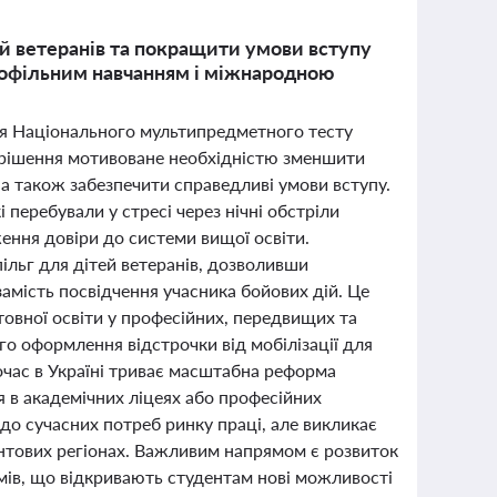
ей ветеранів та покращити умови вступу
рофільним навчанням і міжнародною
ня Національного мультипредметного тесту
е рішення мотивоване необхідністю зменшити
 а також забезпечити справедливі умови вступу.
перебували у стресі через нічні обстріли
ження довіри до системи вищої освіти.
льг для дітей ветеранів, дозволивши
замість посвідчення учасника бойових дій. Це
овної освіти у професійних, передвищих та
о оформлення відстрочки від мобілізації для
ночас в Україні триває масштабна реформа
я в академічних ліцеях або професійних
до сучасних потреб ринку праці, але викликає
онтових регіонах. Важливим напрямом є розвиток
мів, що відкривають студентам нові можливості