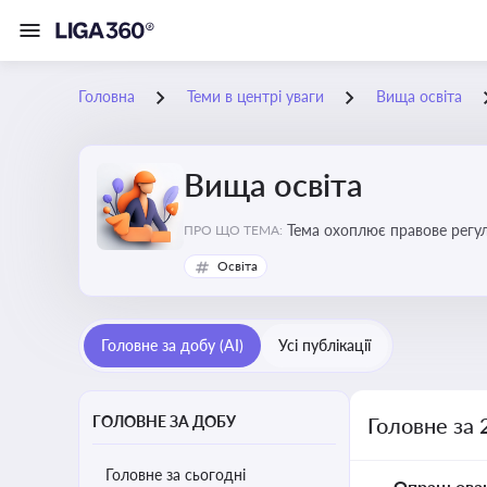
Головна
Теми в центрі уваги
Вища освіта
Вища освіта
Тема охоплює правове регулю
ПРО ЩО ТЕМА:
Освіта
Головне за добу (AI)
Усі публікації
ГОЛОВНЕ ЗА ДОБУ
Головне за 
Головне за сьогодні
Опрацьова