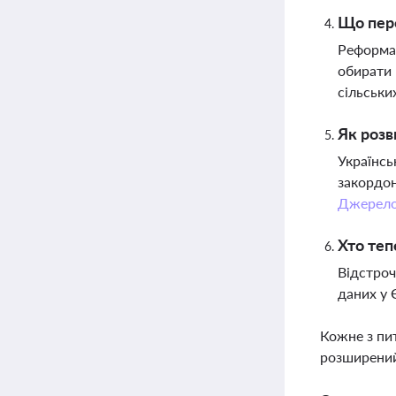
Що пере
Реформа 
обирати 
сільськи
Як розв
Українсь
закордон
Джерел
Хто теп
Відстроч
даних у 
Кожне з пи
розширений