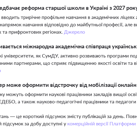
дбачає реформа старшої школи в Україні з 2027 рок
вводить трирічне профільне навчання в академічних ліцеях
напрямок навчання відповідно до майбутньої професії, але в
х та прифронтових регіонах.
Джерело
ивається міжнародна академічна співпраця українськ
кі університети, як СумДУ, активно розвивають програми по
ними партнерами, що сприяє підвищенню якості освіти та в
о
ер може оформити відстрочку від мобілізації онлайн
ку можуть оформити наукові працівники закладів вищої осві
ЄДЕБО, а також науково-педагогічні працівники та педагоги
тань — це короткий підсумок змісту публікацій за день. По
 підсумок за добу доступні у
комерційній версії Платформи