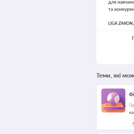
для навчанн
та конкуре
LIGA ZAKON
Теми, які мож
Ф
Пр
на
еф