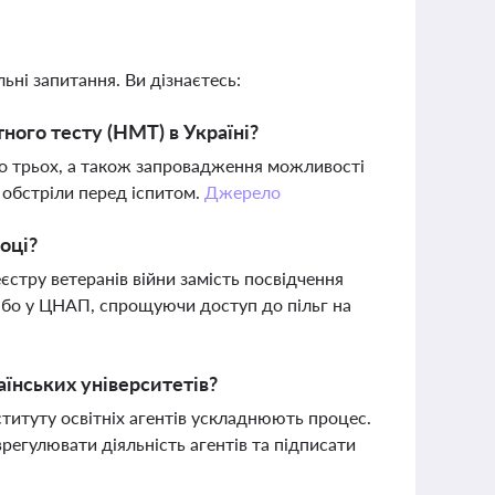
ьні запитання. Ви дізнаєтесь:
ого тесту (НМТ) в Україні?
до трьох, а також запровадження можливості
і обстріли перед іспитом.
Джерело
оці?
стру ветеранів війни замість посвідчення
 або у ЦНАП, спрощуючи доступ до пільг на
аїнських університетів?
ституту освітніх агентів ускладнюють процес.
егулювати діяльність агентів та підписати