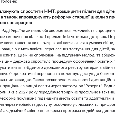
 головне:
 планують спростити НМТ, розширити пільги для діт
, а також впроваджують реформу старшої школи з п
ною співпрацею
й Раді України активно обговорюється можливість спрощен
ом скорочення кількості предметів із чотирьох до трьох. Ц
е навантаження на школярів, які навчаються в умовах війни,
вацією є можливість перенесення тестування для дітей, які 
 іспитів. Ці зміни спрямовані на підтримку молоді та збере
 з цим держава спростила процедуру оформлення освітніх пі
вати витяг із Єдиного державного реєстру ветеранів війни 
ншує бюрократичні перепони та полегшує доступ до безкошт
альних закладах. Також розширено можливості дистанційног
а працівників вищої освіти через застосунок "Резерв+". Вод
ли, яка з 2027 року передбачає трирічне профільне навчанн
еформа покликана підвищити якість освіти та адаптувати її 
ня через нерівність доступу, особливо у сільських та прифр
ї академічної співпраці, зокрема програми подвійних дипло