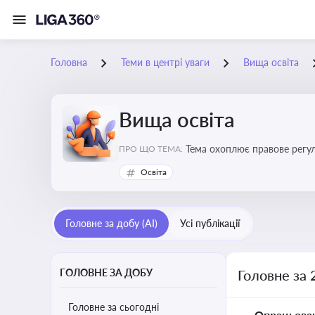
Головна
Теми в центрі уваги
Вища освіта
Вища освіта
Тема охоплює правове регулю
ПРО ЩО ТЕМА:
Освіта
Головне за добу (AI)
Усі публікації
ГОЛОВНЕ ЗА ДОБУ
Головне за 
Головне за сьогодні
Опрацьова