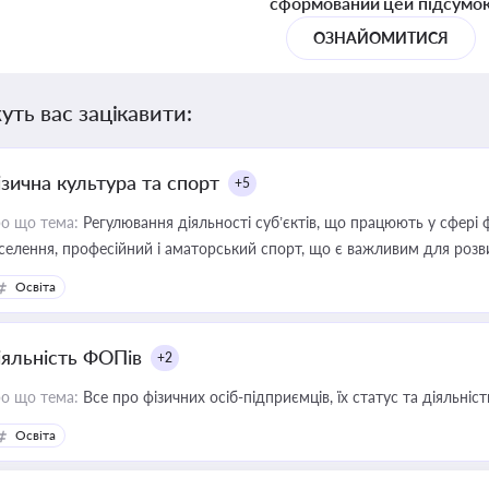
сформований цей підсумо
ОЗНАЙОМИТИСЯ
уть вас зацікавити:
ізична культура та спорт
+5
о що тема:
Регулювання діяльності суб’єктів, що працюють у сфері 
селення, професійний і аматорський спорт, що є важливим для розви
ективної реалізації державної політики у цій галузі
Освіта
іяльність ФОПів
+2
о що тема:
Все про фізичних осіб-підприємців, їх статус та діяльні
Освіта