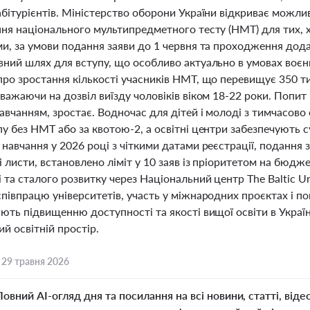
бітурієнтів. Міністерство оборони України відкриває можлив
ння національного мультипредметного тесту (НМТ) для тих, 
ми, за умови подання заяви до 1 червня та проходження дод
ний шлях для вступу, що особливо актуально в умовах воєнн
ро зростання кількості учасників НМТ, що перевищує 350 тис
важаючи на дозвіл виїзду чоловіків віком 18-22 роки. Попит 
авчанням, зростає. Водночас для дітей і молоді з тимчасов
пу без НМТ або за квотою-2, а освітні центри забезпечують 
навчання у 2026 році з чіткими датами реєстрації, подання з
 листи, встановлено ліміт у 10 заяв із пріоритетом на бюдж
 та сталого розвитку через Національний центр The Baltic Uni
півпрацю університетів, участь у міжнародних проєктах і по
ють підвищенню доступності та якості вищої освіти в Україні,
й освітній простір.
,
29 травня 2026
Повний AI-огляд дня та посилання на всі новини, статті, віде