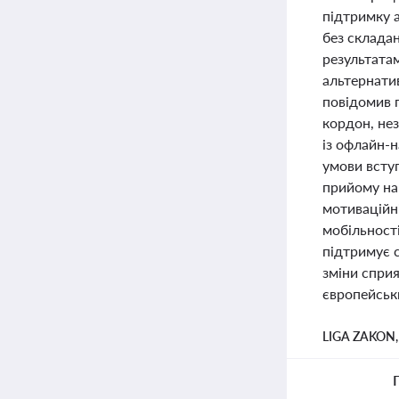
підтримку а
без склада
результата
альтернатив
повідомив п
кордон, нез
із офлайн-н
умови всту
прийому на 
мотиваційні
мобільності
підтримує с
зміни сприя
європейськи
LIGA ZAKON