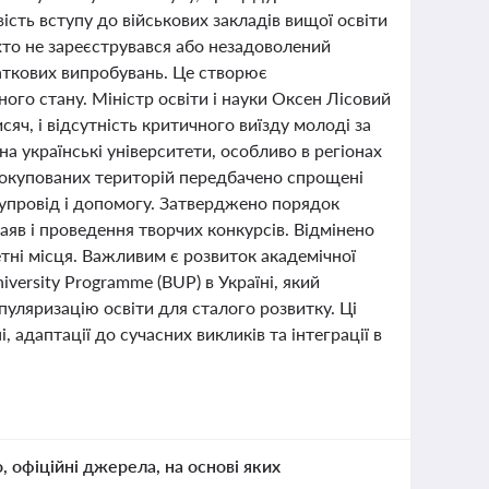
ість вступу до військових закладів вищої освіти
хто не зареєструвався або незадоволений
аткових випробувань. Це створює
ого стану. Міністр освіти і науки Оксен Лісовий
яч, і відсутність критичного виїзду молоді за
на українські університети, особливо в регіонах
о окупованих територій передбачено спрощені
супровід і допомогу. Затверджено порядок
аяв і проведення творчих конкурсів. Відмінено
етні місця. Важливим є розвиток академічної
versity Programme (BUP) в Україні, який
пуляризацію освіти для сталого розвитку. Ці
 адаптації до сучасних викликів та інтеграції в
о, офіційні джерела, на основі яких