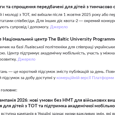
ьги та спрощення передбачені для дітей з тимчасово
й і молоді з ТОТ, які виїхали після 1 жовтня 2025 року або 
ьтатами співбесіди. Для інших діє квота-2 — окремий конкур
ують супровід і допомогу.
Джерело
 Національний центр The Baltic University Programme
нчик на базі Львівської політехніки для співпраці українсь
ою. Центр підтримує академічну мобільність, участь у міжн
розвитку.
Джерело
тань — це короткий підсумок змісту публікацій за день. По
 підсумок за добу доступні у
комерційній версії Платформи
 головне:
ампанія 2026: нові умови без НМТ для військових виш
 для дітей з ТОТ та підтримка академічної мобільно
 вступна кампанія в Україні зазнає низки важливих змін, які