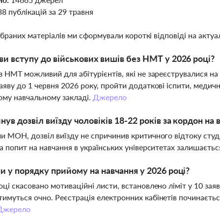
38 публікацій за 29 травня
ібраних матеріалів ми сформували короткі відповіді на актуал
ви вступу до військових вишів без НМТ у 2026 році?
з НМТ можливий для абітурієнтів, які не зареєструвалися на
аяву до 1 червня 2026 року, пройти додаткові іспити, медич
ому навчальному закладі.
Джерело
нув дозвіл виїзду чоловіків 18-22 років за кордон на
и МОН, дозвіл виїзду не спричинив критичного відтоку студе
 а попит на навчання в українських університетах залишаєть
ни у порядку прийому на навчання у 2026 році?
оці скасовано мотиваційні листи, встановлено ліміт у 10 заяв
имуться очно. Реєстрація електронних кабінетів починається
Джерело