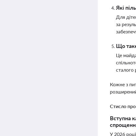
Які піл
Для діте
за резул
забезпеч
Що таке
Це майда
спільнот
сталого 
Кожне з пи
розширений
Стисло про
Вступна к
спрощення
У 2026 році