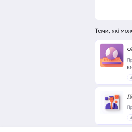
Теми, які мож
Ф
Пр
на
еф
Д
Пр