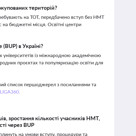
 окупованих територій?
перебувають на ТОТ, передбачено вступ без НМТ
с на бюджетні місця. Освітні центри
 (BUP) в Україні?
ких університетів із міжнародною академічною
ародних проєктах та популяризацію освіти для
вний список першоджерел з посиланнями та
 LIGA360.
ів, зростання кількості учасників НМТ,
сті через BUP
 вплинуть на умови вступу, процедури та