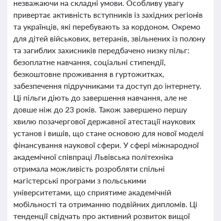
незважаючи на складні умови. Особливу увагу
привертає активність вступників із західних регіонів
та українців, які перебувають за кордоном. Окремо
для дітей військових, ветеранів, звільнених із полону
та загиблих захисників передбачено низку пільг:
безоплатне навчання, соціальні стипендії,
безкоштовне проживання в гуртожитках,
забезпечення підручниками та доступ до інтернету.
Ці пільги діють до завершення навчання, але не
довше ніж до 23 років. Також завершено першу
хвилю позачергової державної атестації наукових
установ і вишів, що стане основою для нової моделі
фінансування наукової сфери. У сфері міжнародної
академічної співпраці Львівська політехніка
отримала можливість розробляти спільні
магістерські програми з польськими
університетами, що сприятиме академічній
мобільності та отриманню подвійних дипломів. Ці
тенденції свідчать про активний розвиток вищої