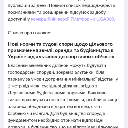
публікацій за день. Повний список першоджерел з
посиланнями та розширений підсумок за добу
доступні у
комерційній версії Платформи LIGA360.
Стисло про головне:
Нові норми та судові спори щодо цільового
призначення землі, оренди та будівництва в
Україні: від альтанок до спортивних об’єктів
Власники земельних ділянок можуть будувати
господарські споруди, зокрема альтанки, біля
паркану за умови дотримання мінімальної відстані у
1 метр від межі сусідньої ділянки, згідно з
Державними будівельними нормами. Важливо
також враховувати пожежні вимоги, особливо якщо
альтанка обладнана відкритим вогнем, як-от
барбекю чи мангал. Для будівництва споруд з
фундаментом необхідно отримати відповідні
дозволи, а будівництво, що не відповідає цільовому