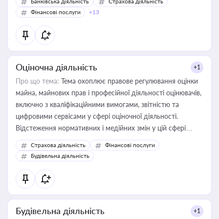
Банківська діяльність
Страхова діяльність
Фінансові послуги
+13
Оціночна діяльність
+1
Про що тема:
Тема охоплює правове регулювання оцінки
майна, майнових прав і професійної діяльності оцінювачів,
включно з кваліфікаційними вимогами, звітністю та
цифровими сервісами у сфері оціночної діяльності.
Відстеження нормативних і медійних змін у цій сфері
корисне для власника бізнесу, керівника, юриста або
Страхова діяльність
Фінансові послуги
бухгалтера під час оподаткування, приватизації, оренди
Будівельна діяльність
державного майна, корпоративних угод і перевірки
статусу суб'єктів оціночної діяльності
Будівельна діяльність
+1