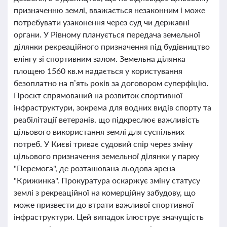
призначенню землі, вважається незаконним і може
потребувати узаконення через суд чи державні
органи. У Рівному планується передача земельної
ділянки рекреаційного призначення під будівництво
елінгу зі спортивним залом. Земельна ділянка
площею 1560 кв.м надається у користування
безоплатно на п’ять років за договором суперфіцію.
Проєкт спрямований на розвиток спортивної
інфраструктури, зокрема для водних видів спорту та
реабілітації ветеранів, що підкреслює важливість
цільового використання землі для суспільних
потреб. У Києві триває судовий спір через зміну
цільового призначення земельної ділянки у парку
"Перемога", де розташована льодова арена
"Крижинка". Прокуратура оскаржує зміну статусу
землі з рекреаційної на комерційну забудову, що
може призвести до втрати важливої спортивної
інфраструктури. Цей випадок ілюструє значущість