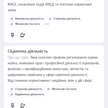
NACE, оновлення кодів КВЕД та пов'язані нормативні
зміни
Банківська діяльність
Страхова діяльність
Фінансові послуги
+13
Оціночна діяльність
Про що тема:
Тема охоплює правове регулювання оцінки
майна, майнових прав і професійної діяльності оцінювачів,
включно з кваліфікаційними вимогами, звітністю та
цифровими сервісами у сфері оціночної діяльності.
Відстеження нормативних і медійних змін у цій сфері
корисне для власника бізнесу, керівника, юриста або
Страхова діяльність
Фінансові послуги
бухгалтера під час оподаткування, приватизації, оренди
Будівельна діяльність
державного майна, корпоративних угод і перевірки
статусу суб'єктів оціночної діяльності