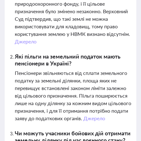
природоохоронного фонду, і її цільове
призначення було змінено незаконно. Верховний
Суд підтвердив, що такі землі не можна
використовувати для кладовищ, тому право
користування землею у НВМК визнано відсутнім.
Джерело
Які пільги на земельний податок мають
пенсіонери в Україні?
Пенсіонери звільняються від сплати земельного
податку за земельні ділянки, площа яких не
перевищує встановлені законом ліміти залежно
від цільового призначення. Пільга поширюється
лише на одну ділянку за кожним видом цільового
призначення, і для її отримання потрібно подати
заяву до податкових органів.
Джерело
Чи можуть учасники бойових дій отримати
земельну ділянку під час воєнного стану?