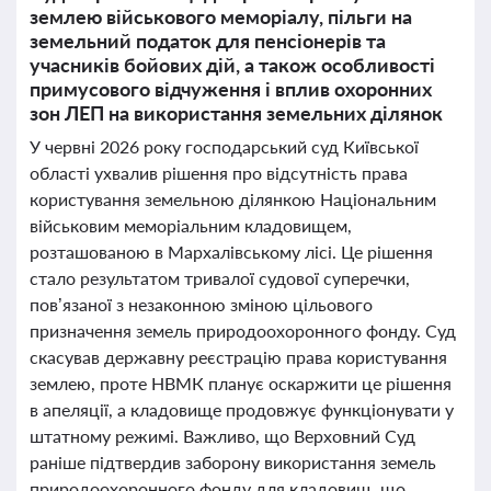
землею військового меморіалу, пільги на
земельний податок для пенсіонерів та
учасників бойових дій, а також особливості
примусового відчуження і вплив охоронних
зон ЛЕП на використання земельних ділянок
У червні 2026 року господарський суд Київської
області ухвалив рішення про відсутність права
користування земельною ділянкою Національним
військовим меморіальним кладовищем,
розташованою в Мархалівському лісі. Це рішення
стало результатом тривалої судової суперечки,
пов’язаної з незаконною зміною цільового
призначення земель природоохоронного фонду. Суд
скасував державну реєстрацію права користування
землею, проте НВМК планує оскаржити це рішення
в апеляції, а кладовище продовжує функціонувати у
штатному режимі. Важливо, що Верховний Суд
раніше підтвердив заборону використання земель
природоохоронного фонду для кладовищ, що