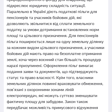
підкреслює юридичну складність ситуації.
Паралельно в Україні діють податкові пільги для
пенсіонерів та учасників бойових дій, які
дозволяють звільнитися від сплати земельного
податку за умови дотримання встановлених норм
площі та цільового призначення. Для пенсіонерів
пільга поширюється лише на одну земельну ділянку
за кожним видом цільового призначення, а учасники
бойових дій мають право на безоплатне отримання
землі, хоча через воєнний стан більшість процедур
наразі призупинені. Оформлення пільг вимагає
подання заяви та документів, що підтверджують
статус та право власності. Крім того, власники
земельних ділянок повинні враховувати обмеження,
пов’язані з охоронними зонами ліній
електропередач, які можуть суттєво зменшувати
фактичну площу для забудови. Закон також
передбачає можливість примусового відчуження