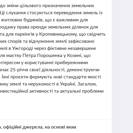
одо зміни цільового призначення земельних
 Ці слухання стосуються переведення земель із
а житлових будинків, що є важливим для
 продажу права оренди земельних ділянок для
 та для паркінгів у Кропивницькому, що свідчить
них спорів та відчуження землі зафіксовано
емлі в Ужгороді через фіктивне незавершене
біля маєтку Петра Порошенка у Козині, що
інтересом у користуванні прибережними
чає 25-річчя своєї діяльності, демонструючи
. Їхні проєкти формують нові стандарти якості
ку землі та нерухомості в Україні. Загалом,
інвестиційної активності та актуальні проблеми
о, офіційні джерела, на основі яких