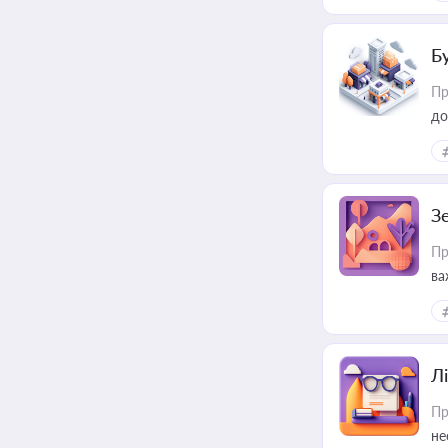
пр
Б
Пр
до
З
Пр
ва
ре
Лі
Пр
не