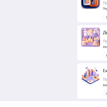
Пр
Ук
ін
Д
Пр
ек
Е
Пр
ви