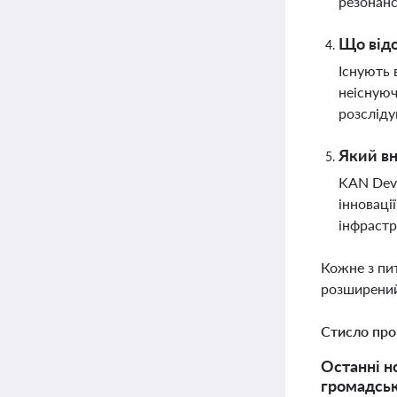
резонанс
Що відо
Існують 
неіснуюч
розсліду
Який вн
KAN Deve
інноваці
інфраст
Кожне з пи
розширений
Стисло про
Останні н
громадськ