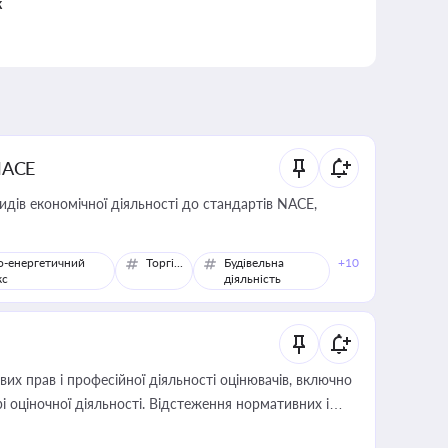
к
NACE
идів економічної діяльності до стандартів NACE,
о-енергетичний
Торгівля
Будівельна
+10
кс
діяльність
х прав і професійної діяльності оцінювачів, включно
і оціночної діяльності. Відстеження нормативних і
иста або бухгалтера під час оподаткування,