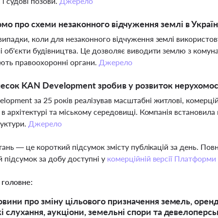
 і судові позови.
Джерело
мо про схеми незаконного відчуження землі в Україн
випадки, коли для незаконного відчуження землі використов
і об'єкти будівництва. Це дозволяє виводити землю з комуна
ють правоохоронні органи.
Джерело
есок KAN Development зробив у розвиток нерухомост
lopment за 25 років реалізував масштабні житлові, комерцій
ї в архітектурі та міському середовищі. Компанія встановила 
руктури.
Джерело
тань — це короткий підсумок змісту публікацій за день. По
 підсумок за добу доступні у
комерційній версії Платформи
 головне:
овини про зміну цільового призначення земель, оренд
і слухання, аукціони, земельні спори та девелоперсь