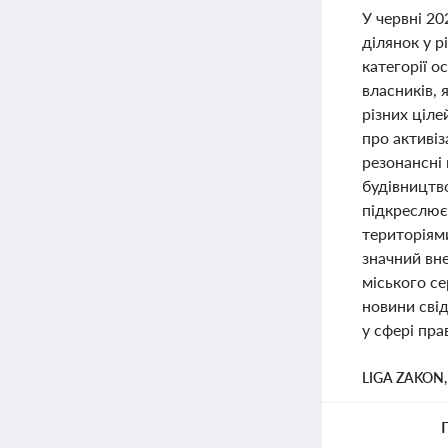
У червні 20
ділянок у р
категорії 
власників,
різних ціле
про активіз
резонансні
будівництво
підкреслює
територіям
значний вне
міського се
новини свід
у сфері пра
LIGA ZAKON