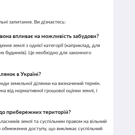
ьні запитання. Ви дізнаєтесь:
к вона впливає на можливість забудови?
ння землі з однієї категорії (наприклад, для
их будинків). Це необхідно для законного
лянок в Україні?
нди земельної ділянки на визначений термін.
а від нормативної грошової оцінки землі, і
 до прибережних територій?
ласників землі та суспільним правом на вільний
з обмеження доступу, що викликає суспільний