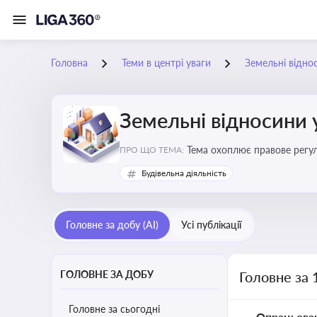
Головна
Теми в центрі уваги
Земельні віднос
Земельні відносини 
Тема охоплює правове регул
ПРО ЩО ТЕМА:
Будівельна діяльність
Головне за добу (AI)
Усі публікації
ГОЛОВНЕ ЗА ДОБУ
Головне за 
Головне за сьогодні
Опрацьова