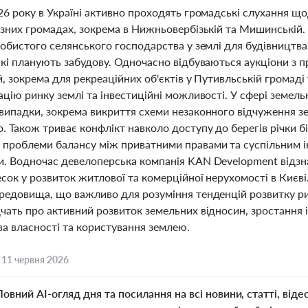
26 року в Україні активно проходять громадські слухання щ
ізних громадах, зокрема в Нижньовербізькій та Мишинській.
особистого селянського господарства у землі для будівництв
 які планують забудову. Одночасно відбуваються аукціони з
й, зокрема для рекреаційних об'єктів у Путивльській громаді
ацію ринку землі та інвестиційні можливості. У сфері земель
 випадки, зокрема викриття схеми незаконного відчуження з
. Також триває конфлікт навколо доступу до берегів річки 
 проблеми балансу між приватними правами та суспільним 
и. Водночас девелоперська компанія KAN Development відзна
сок у розвиток житлової та комерційної нерухомості в Києві
редовища, що важливо для розуміння тенденцій розвитку рин
чать про активний розвиток земельних відносин, зростання 
ва власності та користування землею.
,
11 червня 2026
Повний AI-огляд дня та посилання на всі новини, статті, віде