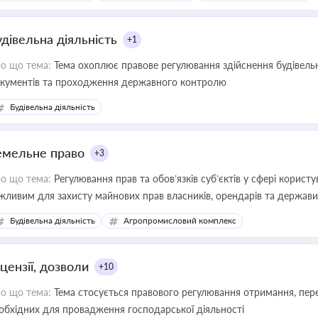
иватизації, оренди державного майна, корпоративних угод і перевірки
удівельна діяльність
+1
о що тема:
Тема охоплює правове регулювання здійснення будівельн
кументів та проходження державного контролю
Будівельна діяльність
емельне право
+3
о що тема:
Регулювання прав та обов’язків суб’єктів у сфері корист
жливим для захисту майнових прав власників, орендарів та держави
сурсами
Будівельна діяльність
Агропромисловий комплекс
цензії, дозволи
+10
о що тема:
Тема стосується правового регулювання отримання, пере
обхідних для провадження господарської діяльності