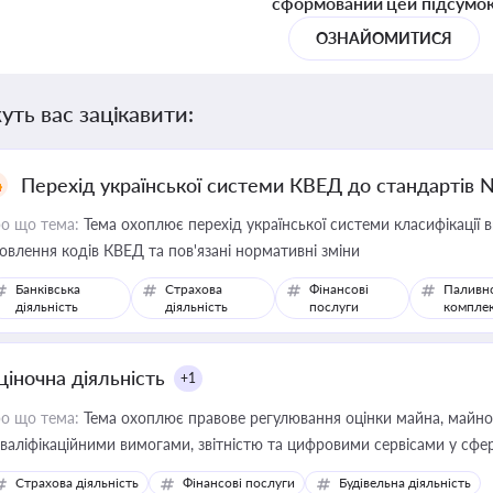
сформований цей підсумо
ОЗНАЙОМИТИСЯ
уть вас зацікавити:
Перехід української системи КВЕД до стандартів 
о що тема:
Тема охоплює перехід української системи класифікації в
овлення кодів КВЕД та пов'язані нормативні зміни
Банківська
Страхова
Фінансові
Паливн
діяльність
діяльність
послуги
компле
ціночна діяльність
+1
о що тема:
Тема охоплює правове регулювання оцінки майна, майнови
кваліфікаційними вимогами, звітністю та цифровими сервісами у сфер
дійних змін у цій сфері корисне для власника бізнесу, керівника, юр
Страхова діяльність
Фінансові послуги
Будівельна діяльність