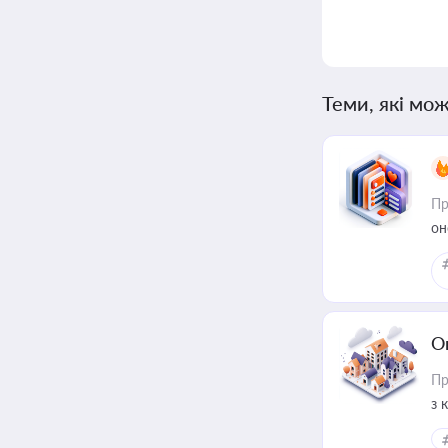
Теми, які мож
Пр
он
О
Пр
з 
ме