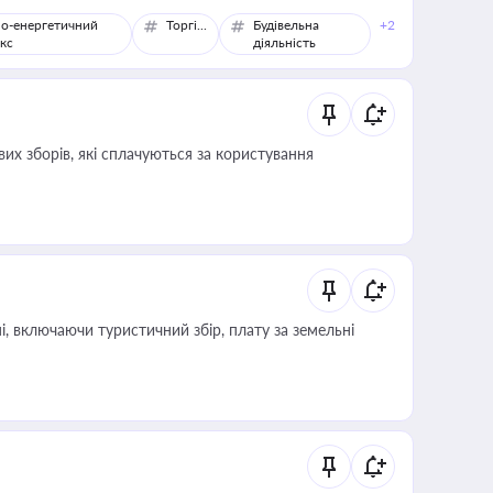
о-енергетичний
Торгівля
Будівельна
+2
кс
діяльність
их зборів, які сплачуються за користування
, включаючи туристичний збір, плату за земельні