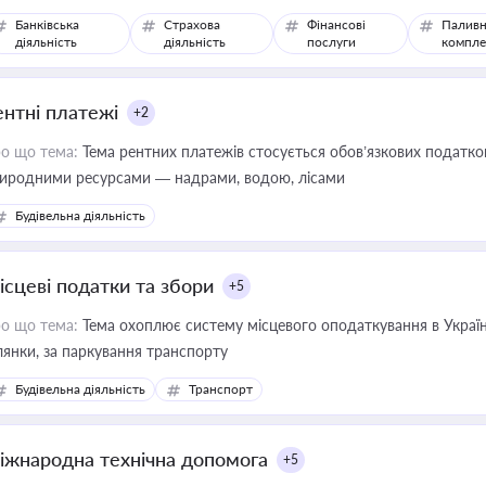
Банківська
Страхова
Фінансові
Паливн
діяльність
діяльність
послуги
компле
ентні платежі
+2
о що тема:
Тема рентних платежів стосується обов’язкових податков
иродними ресурсами — надрами, водою, лісами
Будівельна діяльність
ісцеві податки та збори
+5
о що тема:
Тема охоплює систему місцевого оподаткування в Україні
ділянки, за паркування транспорту
Будівельна діяльність
Транспорт
іжнародна технічна допомога
+5