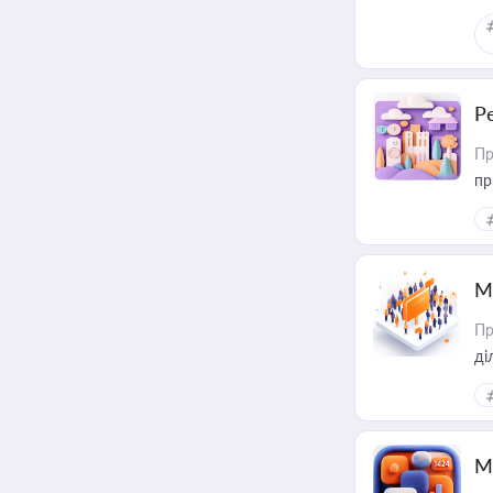
Р
Пр
пр
М
Пр
М