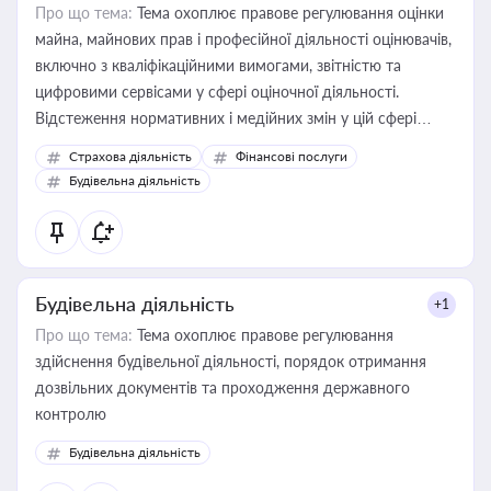
Про що тема:
Тема охоплює правове регулювання оцінки
майна, майнових прав і професійної діяльності оцінювачів,
включно з кваліфікаційними вимогами, звітністю та
цифровими сервісами у сфері оціночної діяльності.
Відстеження нормативних і медійних змін у цій сфері
корисне для власника бізнесу, керівника, юриста або
Страхова діяльність
Фінансові послуги
бухгалтера під час оподаткування, приватизації, оренди
Будівельна діяльність
державного майна, корпоративних угод і перевірки
статусу суб'єктів оціночної діяльності
Будівельна діяльність
+1
Про що тема:
Тема охоплює правове регулювання
здійснення будівельної діяльності, порядок отримання
дозвільних документів та проходження державного
контролю
Будівельна діяльність