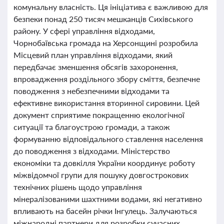
комунальну власність. Ця ініціатива є важливою для
безпеки понад 250 тисяч мешканців Сихівського
району. У сфері управління відходами,
Чорнобаївська громада на Херсонщині розробила
Місцевий план управління відходами, який
передбачає зменшення обсягів захоронення,
впровадження роздільного збору сміття, безпечне
поводження з небезпечними відходами та
ефективне використання вторинної сировини. Цей
документ сприятиме покращенню екологічної
ситуації та благоустрою громади, а також
формуванню відповідального ставлення населення
до поводження з відходами. Міністерство
економіки та довкілля України координує роботу
міжвідомчої групи для пошуку довгострокових
технічних рішень щодо управління
мінералізованими шахтними водами, які негативно
впливають на басейн річки Інгулець. Залучаються
міжнародні партнери для розробки сучасних