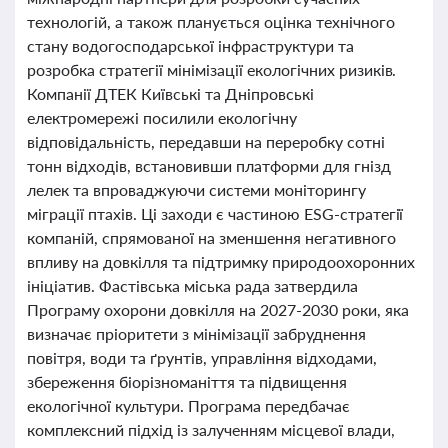
технологій, а також планується оцінка технічного
стану водогосподарської інфраструктури та
розробка стратегії мінімізації екологічних ризиків.
Компанії ДТЕК Київські та Дніпровські
електромережі посилили екологічну
відповідальність, передавши на переробку сотні
тонн відходів, встановивши платформи для гнізд
лелек та впроваджуючи системи моніторингу
міграції птахів. Ці заходи є частиною ESG-стратегії
компаній, спрямованої на зменшення негативного
впливу на довкілля та підтримку природоохоронних
ініціатив. Фастівська міська рада затвердила
Програму охорони довкілля на 2027-2030 роки, яка
визначає пріоритети з мінімізації забруднення
повітря, води та ґрунтів, управління відходами,
збереження біорізноманіття та підвищення
екологічної культури. Програма передбачає
комплексний підхід із залученням місцевої влади,