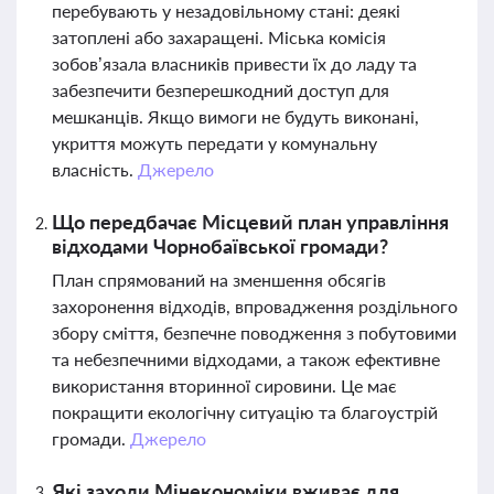
перебувають у незадовільному стані: деякі
затоплені або захаращені. Міська комісія
зобов’язала власників привести їх до ладу та
забезпечити безперешкодний доступ для
мешканців. Якщо вимоги не будуть виконані,
укриття можуть передати у комунальну
власність.
Джерело
Що передбачає Місцевий план управління
відходами Чорнобаївської громади?
План спрямований на зменшення обсягів
захоронення відходів, впровадження роздільного
збору сміття, безпечне поводження з побутовими
та небезпечними відходами, а також ефективне
використання вторинної сировини. Це має
покращити екологічну ситуацію та благоустрій
громади.
Джерело
Які заходи Мінекономіки вживає для