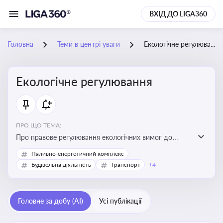
ВХІД ДО LIGA360
Головна
Теми в центрі уваги
Екологічне регулювання
Екологічне регулювання
ПРО ЩО ТЕМА:
Про правове регулювання екологічних вимог до
виробництв, включно з дозволами, перевірками,
Паливно-енергетичний комплекс
стандартами викидів і гармонізацією з
Будівельна діяльність
Транспорт
+4
європейськими нормами
Головне за добу (AI)
Усі публікації