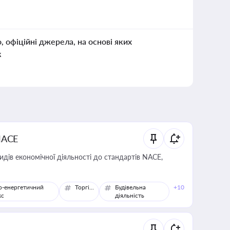
о, офіційні джерела, на основі яких
к
NACE
идів економічної діяльності до стандартів NACE,
о-енергетичний
Торгівля
Будівельна
+10
кс
діяльність