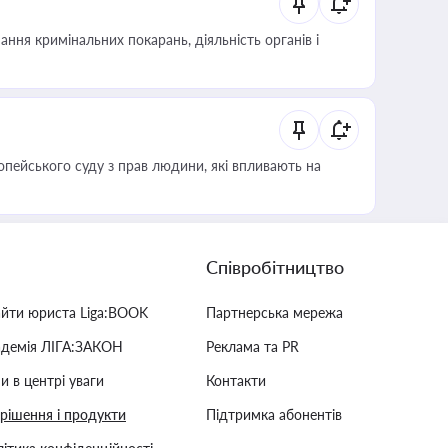
ння кримінальних покарань, діяльність органів і
опейського суду з прав людини, які впливають на
Співробітництво
айти юриста Liga:BOOK
Партнерська мережа
адемія ЛІГА:ЗАКОН
Реклама та PR
и в центрі уваги
Контакти
 рішення і продукти
Підтримка абонентів