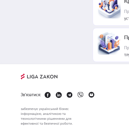
К
Пр
ус
П
Пр
тл
Зв'язатися:
забезпечує український бізнес
інформацією, аналітикою та
технологічними рішеннями для
ефективної та безпечної роботи.