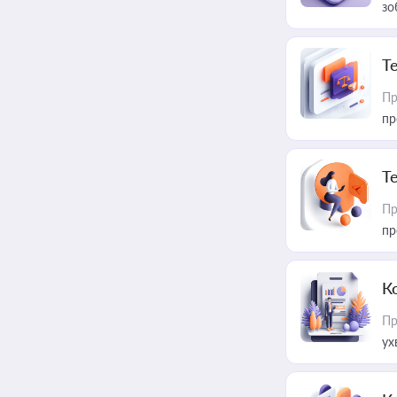
зо
T
Пр
пр
T
Пр
пр
К
Пр
ух