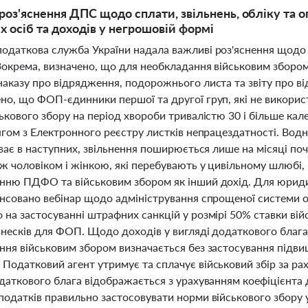
роз'яснення ДПС щодо сплати, звільнень, обліку та 
 осіб та доходів у негрошовій формі
одаткова служба України надала важливі роз'яснення щодо з
 Зокрема, визначено, що для необкладання військовим збор
наказу про відрядження, подорожнього листа та звіту про ві
но, що ФОП-єдинники першої та другої груп, які не викорис
ькового збору на період хвороби тривалістю 30 і більше кал
тягом з Електронного реєстру листків непрацездатності. Вод
иває в наступних, звільнення поширюється лише на місяці по
іж чоловіком і жінкою, які перебувають у цивільному шлюбі
нню ПДФО та військовим збором як інший дохід. Для юридич
онсовано вебінар щодо адміністрування спрощеної системи оп
на застосуванні штрафних санкцій у розмірі 50% ставки вій
внесків для ФОП. Щодо доходів у вигляді додаткового блага
ння військовим збором визначається без застосування підви
одатковий агент утримує та сплачує військовий збір за рах
одаткового блага відображається з урахуванням коефіцієнт
одатків правильно застосовувати норми військового збору у 