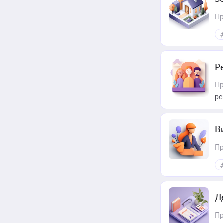
Пр
Р
Пр
ре
В
Пр
Д
Пр