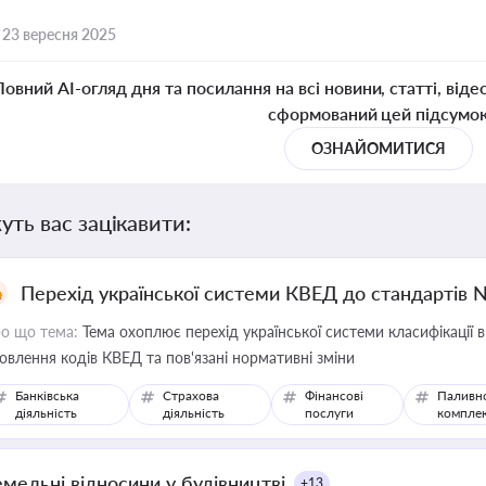
,
23 вересня 2025
Повний AI-огляд дня та посилання на всі новини, статті, віде
сформований цей підсумо
ОЗНАЙОМИТИСЯ
уть вас зацікавити:
Перехід української системи КВЕД до стандартів 
о що тема:
Тема охоплює перехід української системи класифікації в
овлення кодів КВЕД та пов'язані нормативні зміни
Банківська
Страхова
Фінансові
Паливн
діяльність
діяльність
послуги
компле
емельні відносини у будівництві
+13