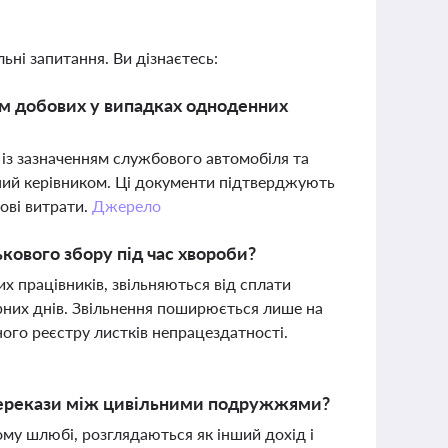
ьні запитання. Ви дізнаєтесь:
ом добових у випадках одноденних
із зазначенням службового автомобіля та
ений керівником. Ці документи підтверджують
ові витрати.
Джерело
кового збору під час хвороби?
х працівників, звільняються від сплати
арних днів. Звільнення поширюється лише на
ного реєстру листків непрацездатності.
перекази між цивільними подружжями?
ому шлюбі, розглядаються як інший дохід і