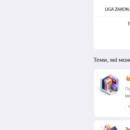
LIGA ZAKON
Теми, які мож
Пр
он
З