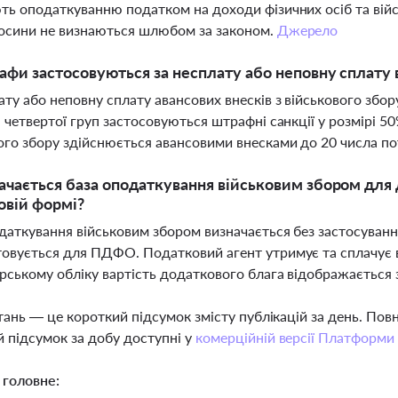
ть оподаткуванню податком на доходи фізичних осіб та війс
носини не визнаються шлюбом за законом.
Джерело
афи застосовуються за несплату або неповну сплату
ату або неповну сплату авансових внесків з військового зб
а четвертої груп застосовуються штрафні санкції у розмірі 50
ого збору здійснюється авансовими внесками до 20 числа п
ачається база оподаткування військовим збором для 
овій формі?
даткування військовим збором визначається без застосуванн
овується для ПДФО. Податковий агент утримує та сплачує ві
рському обліку вартість додаткового блага відображається
тань — це короткий підсумок змісту публікацій за день. По
 підсумок за добу доступні у
комерційній версії Платформи
 головне: