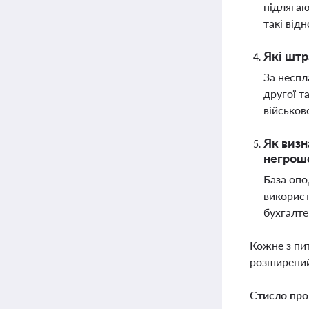
підлягаю
такі від
Які штр
За неспл
другої т
військов
Як визн
негрош
База опо
використ
бухгалте
Кожне з пи
розширений
Стисло про