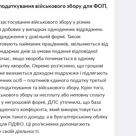
оподаткування військового збору для ФОП,
астосування військового збору у різних
ом добових у випадках одноденних відряджень
дрядження у довільній формі. Також
товують найманих працівників, звільняються від
ендарних днів за умови подання відповідної
ночас, якщо хвороба починається в одному
чатку хвороби. Окремо роз'яснено, що грошові
, не визнаються доходом подружжя і підлягають
них осіб – платників єдиного податку третьої
одаткування та військового збору. Крім того,
ськового збору за несплату або неповну сплату
 у негрошовій формі, ДПС уточнила, що база
щуючого коефіцієнта, який використовується
унок такого доходу, а в бухгалтерському обліку
а для ПДФО. Ці роз'яснення допомагають
своїй діяльності.