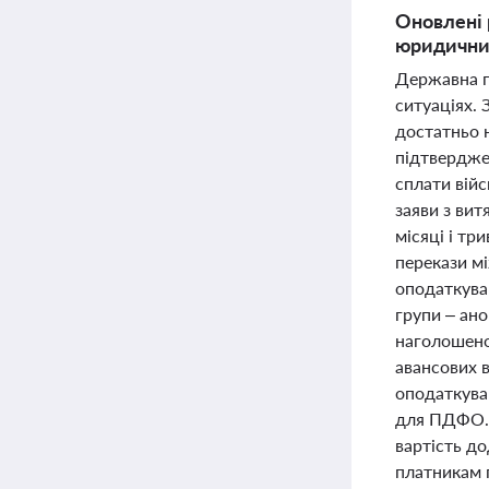
Оновлені 
юридичних
Державна п
ситуаціях.
достатньо 
підтвердже
сплати війс
заяви з ви
місяці і тр
перекази м
оподаткува
групи – ан
наголошено 
авансових 
оподаткува
для ПДФО. П
вартість д
платникам п