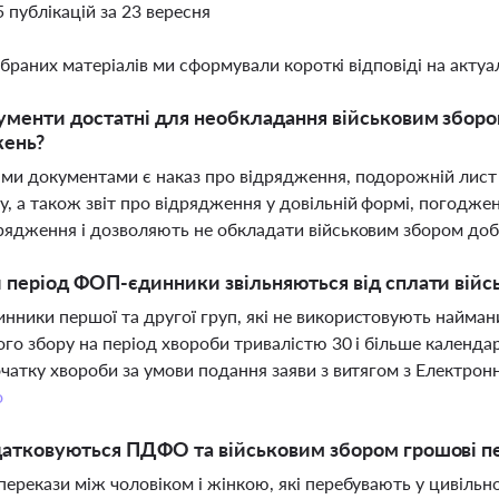
5 публікацій за 23 вересня
ібраних матеріалів ми сформували короткі відповіді на актуал
ументи достатні для необкладання військовим збор
жень?
ми документами є наказ про відрядження, подорожній лист 
, а також звіт про відрядження у довільній формі, погодж
рядження і дозволяють не обкладати військовим збором доб
 період ФОП-єдинники звільняються від сплати війсь
ники першої та другої груп, які не використовують наймани
ого збору на період хвороби тривалістю 30 і більше календ
очатку хвороби за умови подання заяви з витягом з Електрон
о
датковуються ПДФО та військовим збором грошові 
перекази між чоловіком і жінкою, які перебувають у цивільн