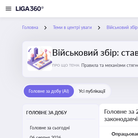
Головна
Теми в центрі уваги
Військовий збір
Військовий збір: ста
Правила та механізми стягн
ПРО ЩО ТЕМА:
Головне за добу (AI)
Усі публікації
Головне за 
ГОЛОВНЕ ЗА ДОБУ
законодавчі
Головне за сьогодні
Опрацьова
06 серпня 2026