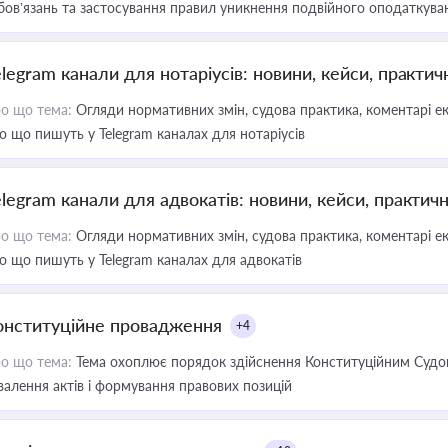
бов’язань та застосування правил уникнення подвійного оподаткува
elegram канали для нотаріусів: новини, кейси, практич
о що тема:
Огляди нормативних змін, судова практика, коментарі екс
о що пишуть у Telegram каналах для нотаріусів
elegram канали для адвокатів: новини, кейси, практич
о що тема:
Огляди нормативних змін, судова практика, коментарі екс
о що пишуть у Telegram каналах для адвокатів
онституційне провадження
+4
о що тема:
Тема охоплює порядок здійснення Конституційним Судом
валення актів і формування правових позицій