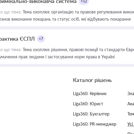
римінально-виконавча система
+12
о що тема:
Тема охоплює організацію та правове регулювання викона
танов виконання покарань та статус осіб, які відбувають покарання
рактика ЄСПЛ
+7
о що тема:
Тема охоплює рішення, правові позиції та стандарти Євр
умачення прав людини і застосування норм права в Україні
Каталог рішень
Liga360: Керівник
Зн
Liga360: Юрист
Ак
Liga360: Бухгалтер
Тем
Liga360: PR-менеджер
Усі