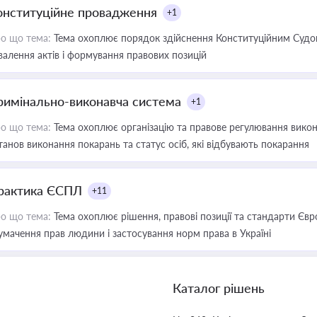
онституційне провадження
+1
о що тема:
Тема охоплює порядок здійснення Конституційним Судом
валення актів і формування правових позицій
римінально-виконавча система
+1
о що тема:
Тема охоплює організацію та правове регулювання викона
танов виконання покарань та статус осіб, які відбувають покарання
рактика ЄСПЛ
+11
о що тема:
Тема охоплює рішення, правові позиції та стандарти Євр
умачення прав людини і застосування норм права в Україні
Каталог рішень