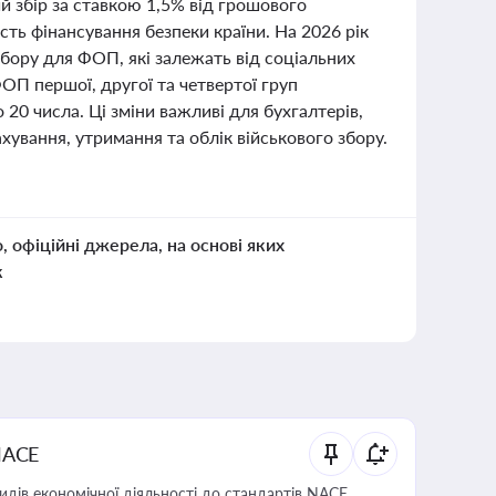
й збір за ставкою 1,5% від грошового
сть фінансування безпеки країни. На 2026 рік
збору для ФОП, які залежать від соціальних
П першої, другої та четвертої груп
20 числа. Ці зміни важливі для бухгалтерів,
хування, утримання та облік військового збору.
о, офіційні джерела, на основі яких
к
NACE
идів економічної діяльності до стандартів NACE,