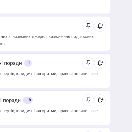
аних з іноземних джерел, визначення податкових
ння
ні поради
+1
пертів, юридичні алгоритми, правові новини - все,
ні поради
+18
пертів, юридичні алгоритми, правові новини - все,