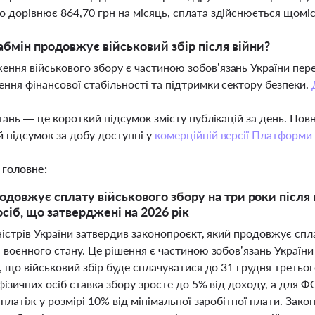
о дорівнює 864,70 грн на місяць, сплата здійснюється щомі
бмін продовжує військовий збір після війни?
ення військового збору є частиною зобов’язань України п
ення фінансової стабільності та підтримки сектору безпеки.
тань — це короткий підсумок змісту публікацій за день. По
 підсумок за добу доступні у
комерційній версії Платформи
 головне:
одовжує сплату військового збору на три роки після
осіб, що затверджені на 2026 рік
істрів України затвердив законопроєкт, який продовжує спла
 воєнного стану. Це рішення є частиною зобов’язань Украї
, що військовий збір буде сплачуватися до 31 грудня третьо
фізичних осіб ставка збору зросте до 5% від доходу, а для 
платіж у розмірі 10% від мінімальної заробітної плати. Зак