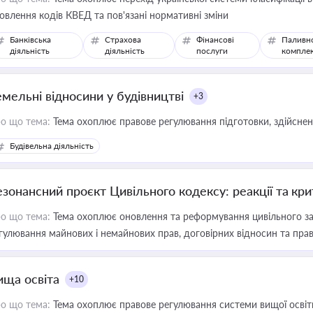
овлення кодів КВЕД та пов'язані нормативні зміни
Банківська
Страхова
Фінансові
Паливн
діяльність
діяльність
послуги
компле
емельні відносини у будівництві
+3
о що тема:
Тема охоплює правове регулювання підготовки, здійсненн
Будівельна діяльність
езонансний проєкт Цивільного кодексу: реакції та кр
о що тема:
Тема охоплює оновлення та реформування цивільного за
гулювання майнових і немайнових прав, договірних відносин та прав
ища освіта
+10
о що тема:
Тема охоплює правове регулювання системи вищої освіти, о