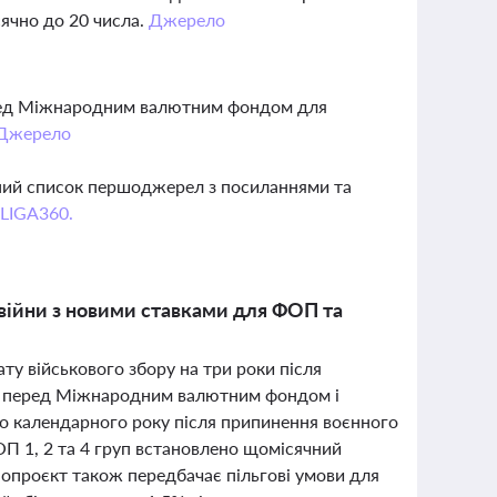
сячно до 20 числа.
Джерело
еред Міжнародним валютним фондом для
Джерело
вний список першоджерел з посиланнями та
 LIGA360.
 війни з новими ставками для ФОП та
ту військового збору на три роки після
ни перед Міжнародним валютним фондом і
го календарного року після припинення воєнного
ФОП 1, 2 та 4 груп встановлено щомісячний
онопроєкт також передбачає пільгові умови для