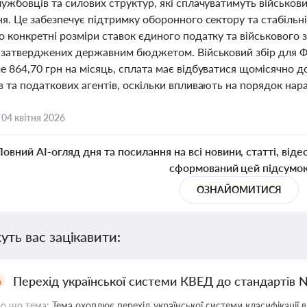
ужбовців та силових структур, які сплачуватимуть військови
я. Це забезпечує підтримку оборонного сектору та стабільні
 конкретні розміри ставок єдиного податку та військового 
, затверджених державним бюджетом. Військовий збір для ФО
 864,70 грн на місяць, сплата має відбуватися щомісячно до 
 та податкових агентів, оскільки впливають на порядок нара
,
04 квітня 2026
Повний AI-огляд дня та посилання на всі новини, статті, віде
сформований цей підсумо
ОЗНАЙОМИТИСЯ
уть вас зацікавити:
Перехід української системи КВЕД до стандартів 
о що тема:
Тема охоплює перехід української системи класифікації в