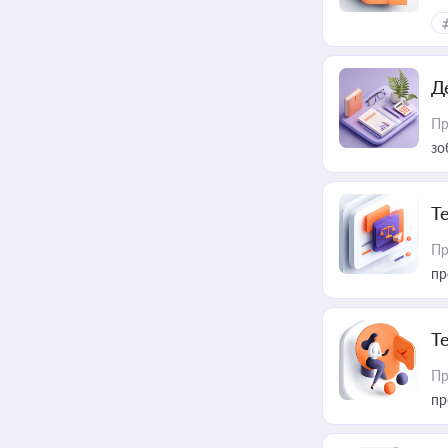
Д
Пр
зо
T
Пр
пр
T
Пр
пр