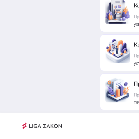
К
Пр
ух
К
Пр
ус
П
Пр
тл