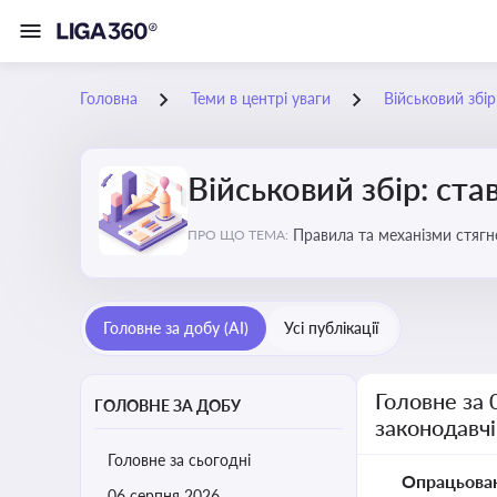
Головна
Теми в центрі уваги
Військовий збір
Військовий збір: ста
Правила та механізми стягн
ПРО ЩО ТЕМА:
Головне за добу (AI)
Усі публікації
Головне за 
ГОЛОВНЕ ЗА ДОБУ
законодавчі
Головне за сьогодні
Опрацьова
06 серпня 2026