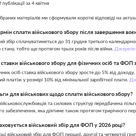
2 публікації за 4 квітня
ібраних матеріалів ми сформували короткі відповіді на актуал
рмін сплати військового збору після завершення воє
ий збір сплачуватиметься до 31 грудня третього календарно
 стану, тобто ще протягом трьох років після війни.
Джерело
і ставки військового збору для фізичних осіб та ФОП 
чних осіб ставка військового збору зросте до 5% від доходу,
ий платіж у розмірі 10% від мінімальної заробітної плати.
Дж
льги для військових щодо сплати військового збору?
 військовослужбовців та силових структур передбачена пільго
о забезпечення, яка діятиме також протягом трирічного пері
аховується військовий збір для ФОП у 2026 році?
оці військовий збір для ФОП першої, другої та четвертої гру