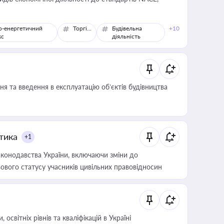
о-енергетичний
Торгівля
Будівельна
+10
кс
діяльність
я та введення в експлуатацію об’єктів будівництва
итика
+1
конодавства України, включаючи зміни до
ового статусу учасників цивільних правовідносин
світніх рівнів та кваліфікацій в Україні