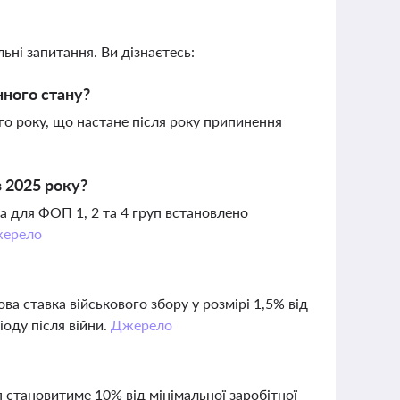
ьні запитання. Ви дізнаєтесь:
нного стану?
го року, що настане після року припинення
з 2025 року?
 а для ФОП 1, 2 та 4 груп встановлено
ерело
ва ставка військового збору у розмірі 1,5% від
оду після війни.
Джерело
п становитиме 10% від мінімальної заробітної