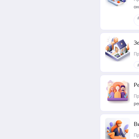
он
З
Пр
Р
Пр
ре
В
Пр