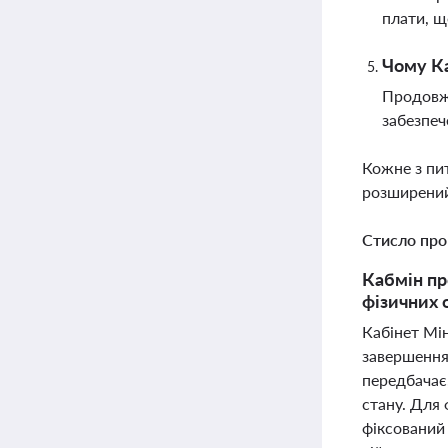
плати, щ
Чому Ка
Продовж
забезпеч
Кожне з пи
розширений
Стисло про
Кабмін пр
фізичних 
Кабінет Мін
завершення
передбачає
стану. Для 
фіксований 