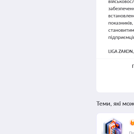
військовосл
забезпеченн
встановлено
показників
становитиме
підприємців
LIGA ZAKON
Теми, які мож
Пр