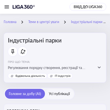
ВХІД ДО LIGA360
Головна
Теми в центрі уваги
Індустріальні парки
Індустріальні парки
ПРО ЩО ТЕМА:
Регулювання порядку створення, реєстрації та
функціонування індустріальних парків в Україні
Будівельна діяльність
IT-індустрія
Головне за добу (AI)
Усі публікації