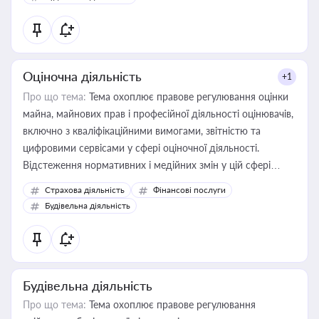
Оціночна діяльність
+1
Про що тема:
Тема охоплює правове регулювання оцінки
майна, майнових прав і професійної діяльності оцінювачів,
включно з кваліфікаційними вимогами, звітністю та
цифровими сервісами у сфері оціночної діяльності.
Відстеження нормативних і медійних змін у цій сфері
корисне для власника бізнесу, керівника, юриста або
Страхова діяльність
Фінансові послуги
бухгалтера під час оподаткування, приватизації, оренди
Будівельна діяльність
державного майна, корпоративних угод і перевірки
статусу суб'єктів оціночної діяльності
Будівельна діяльність
Про що тема:
Тема охоплює правове регулювання