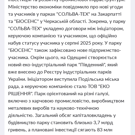
Міністерство економіки повідомило про нові угоди
та учасників у парках "СОЛЬВА-ТЕХ" на Закарпатті
та "БІОСЕНС" у Черкаській області. Зокрема, у парку
"СОЛЬВА-ТЕХ" укладено договори між ініціатором,
керуючою компанією та учасником, що офіційно
набув статусу учасника у серпні 2025 року. У парку
"БІОСЕНС" також зафіксовано нове підприємство-
учасника. Окрім цього, на Одещині створюється
новий еко-індустріальний парк "Південний", який
вже внесено до Реєстру індустріальних парків
України. Ініціатором виступила Подільська міська
рада, а керуючою компанією стало ТОВ "ЕКО
РІШЕННЯ". Парк орієнтований на різні галузі,
включно з харчовою промисловістю, виробництвом
металевих виробів та науково-технічною
діяльністю. Загальний обсяг капіталовкладень у
будівництво парку становить близько 3,7 млрд
гривень, а плановані інвестиції сягають 83 млн