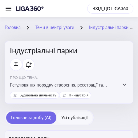
ВХІД ДО LIGA360
Головна
Теми в центрі уваги
Індустріальні парки
Індустріальні парки
ПРО ЩО ТЕМА:
Регулювання порядку створення, реєстрації та
функціонування індустріальних парків в Україні
Будівельна діяльність
IT-індустрія
Головне за добу (AI)
Усі публікації