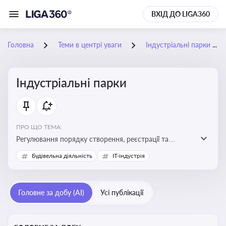
ВХІД ДО LIGA360
Головна
Теми в центрі уваги
Індустріальні парки
Індустріальні парки
ПРО ЩО ТЕМА:
Регулювання порядку створення, реєстрації та
функціонування індустріальних парків в Україні
Будівельна діяльність
IT-індустрія
Головне за добу (AI)
Усі публікації