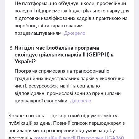
Це платформа, що об'єднує школи, професійний
коледж і підприємства індустріального парку для
підготовки кваліфікованих кадрів з практикою на
виробництві та гарантованим
працевлаштуванням.
Джерело
Які цілі має Глобальна програма
екоіндустріальних парків ІІ (GEIPP II) в
Україні?
Програма спрямована на трансформацію
традиційних індустріальних парків у екологічно
чисті, ресурсоефективні та соціально
відповідальні промислові зони за принципами
циркулярної економіки.
Джерело
Кожне з питань — це короткий підсумок змісту
публікацій за день. Повний список першоджерел з
посиланнями та розширений підсумок за добу
доступні у
комерційній версії Платформи LIGA360.