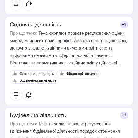
Оціночна діяльність
+1
Про що тема:
Тема охоплює правове регулювання оцінки
майна, майнових прав і професійної діяльності оцінювачів,
включно з кваліфікаційними вимогами, звітністю та
цифровими сервісами у сфері оціночної діяльності.
Відстеження нормативних і медійних змін у цій сфері
корисне для власника бізнесу, керівника, юриста або
Страхова діяльність
Фінансові послуги
бухгалтера під час оподаткування, приватизації, оренди
Будівельна діяльність
державного майна, корпоративних угод і перевірки
статусу суб'єктів оціночної діяльності
Будівельна діяльність
+1
Про що тема:
Тема охоплює правове регулювання
здійснення будівельної діяльності, порядок отримання