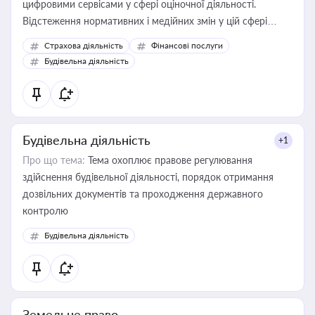
цифровими сервісами у сфері оціночної діяльності.
Відстеження нормативних і медійних змін у цій сфері
корисне для власника бізнесу, керівника, юриста або
Страхова діяльність
Фінансові послуги
бухгалтера під час оподаткування, приватизації, оренди
Будівельна діяльність
державного майна, корпоративних угод і перевірки
статусу суб'єктів оціночної діяльності
Будівельна діяльність
+1
Про що тема:
Тема охоплює правове регулювання
здійснення будівельної діяльності, порядок отримання
дозвільних документів та проходження державного
контролю
Будівельна діяльність
Земельне право