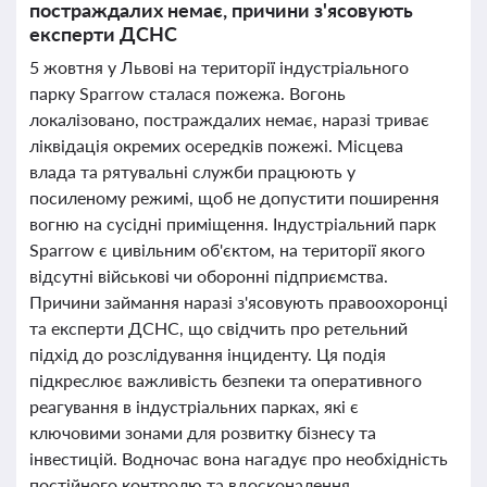
постраждалих немає, причини з'ясовують
експерти ДСНС
5 жовтня у Львові на території індустріального
парку Sparrow сталася пожежа. Вогонь
локалізовано, постраждалих немає, наразі триває
ліквідація окремих осередків пожежі. Місцева
влада та рятувальні служби працюють у
посиленому режимі, щоб не допустити поширення
вогню на сусідні приміщення. Індустріальний парк
Sparrow є цивільним об'єктом, на території якого
відсутні військові чи оборонні підприємства.
Причини займання наразі з'ясовують правоохоронці
та експерти ДСНС, що свідчить про ретельний
підхід до розслідування інциденту. Ця подія
підкреслює важливість безпеки та оперативного
реагування в індустріальних парках, які є
ключовими зонами для розвитку бізнесу та
інвестицій. Водночас вона нагадує про необхідність
постійного контролю та вдосконалення