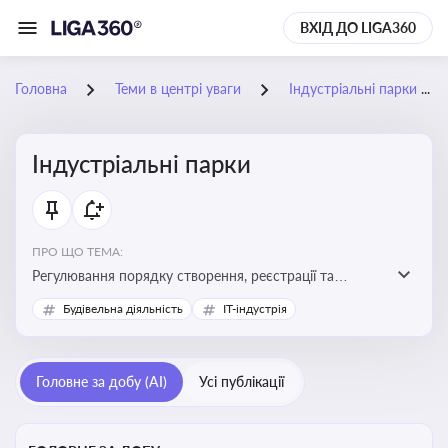
ВХІД ДО LIGA360
Головна
Теми в центрі уваги
Індустріальні парки
Індустріальні парки
ПРО ЩО ТЕМА:
Регулювання порядку створення, реєстрації та
функціонування індустріальних парків в Україні
Будівельна діяльність
IT-індустрія
Головне за добу (AI)
Усі публікації