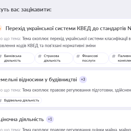
уть вас зацікавити:
Перехід української системи КВЕД до стандартів 
о що тема:
Тема охоплює перехід української системи класифікації в
овлення кодів КВЕД та пов'язані нормативні зміни
Банківська
Страхова
Фінансові
Паливн
діяльність
діяльність
послуги
компле
емельні відносини у будівництві
+3
о що тема:
Тема охоплює правове регулювання підготовки, здійсненн
Будівельна діяльність
ціночна діяльність
+1
о що тема:
Тема охоплює правове регулювання оцінки майна, майнови