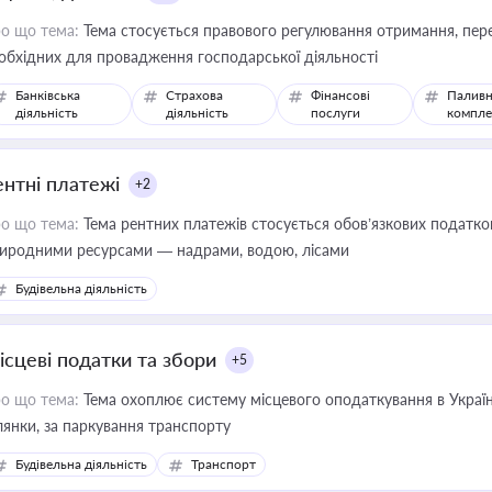
о що тема:
Тема стосується правового регулювання отримання, пере
обхідних для провадження господарської діяльності
Банківська
Страхова
Фінансові
Паливн
діяльність
діяльність
послуги
компле
ентні платежі
+2
о що тема:
Тема рентних платежів стосується обов’язкових податков
иродними ресурсами — надрами, водою, лісами
Будівельна діяльність
ісцеві податки та збори
+5
о що тема:
Тема охоплює систему місцевого оподаткування в Україні
ділянки, за паркування транспорту
Будівельна діяльність
Транспорт