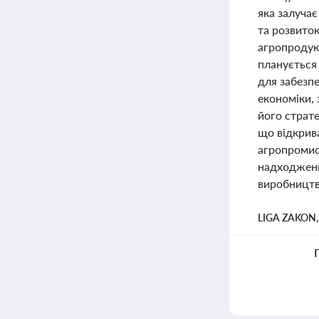
яка залучає
та розвиток
агропродукц
планується 
для забезп
економіки,
його страт
що відкрив
агропромис
надходжень
виробництв
LIGA ZAKON