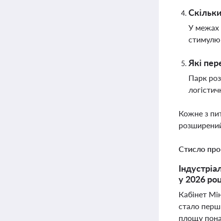
Скільки
У межах 
стимулюв
Які пер
Парк роз
логістич
Кожне з пи
розширений
Стисло про
Індустріа
у 2026 ро
Кабінет Мін
стало перш
площу понад