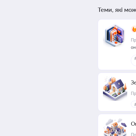
Теми, які мож
Пр
он
З
Пр
О
Пр