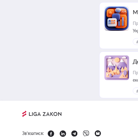
М
Пр
Ук
ін
Д
Пр
ек
Зв'язатися: