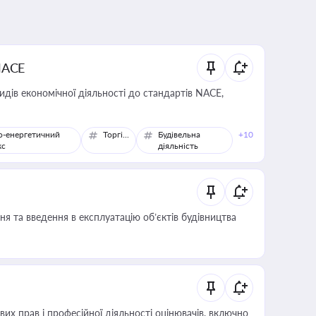
NACE
идів економічної діяльності до стандартів NACE,
о-енергетичний
Торгівля
Будівельна
+10
кс
діяльність
я та введення в експлуатацію об’єктів будівництва
х прав і професійної діяльності оцінювачів, включно