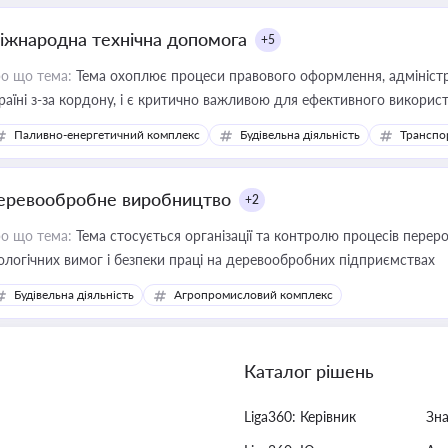
іжнародна технічна допомога
+5
о що тема:
Тема охоплює процеси правового оформлення, адміністр
раїні з-за кордону, і є критично важливою для ефективного використ
фраструктурних проєктів
Паливно-енергетичний комплекс
Будівельна діяльність
Транспо
еревообробне виробництво
+2
о що тема:
Тема стосується організації та контролю процесів перер
ологічних вимог і безпеки праці на деревообробних підприємствах
Будівельна діяльність
Агропромисловий комплекс
Каталог рішень
Liga360: Керівник
Зн