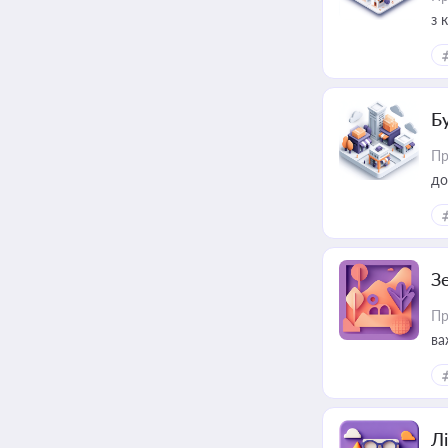
з 
ме
пр
Б
Пр
до
З
Пр
ва
ре
Лі