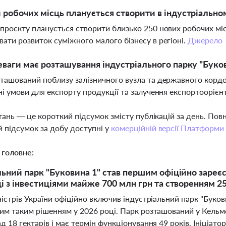
 робочих місць планується створити в індустріально
проєкту планується створити близько 250 нових робочих міс
ати розвиток суміжного малого бізнесу в регіоні.
Джерело
еваги має розташування індустріального парку "Буко
ташований поблизу залізничного вузла та державного кордон
ні умови для експорту продукції та залучення експортооріє
тань — це короткий підсумок змісту публікацій за день. По
 підсумок за добу доступні у
комерційній версії Платформи
 головне:
льний парк "Буковина 1" став першим офіційно заре
ці з інвестиціями майже 700 млн грн та створенням 2
істрів України офіційно включив індустріальний парк "Буков
им таким рішенням у 2026 році. Парк розташований у Кельме
 18 гектарів і має термін функціонування 49 років. Ініціа