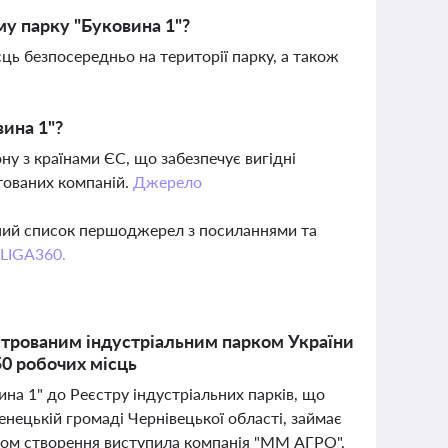
му парку "Буковина 1"?
ць безпосередньо на території парку, а також
вина 1"?
у з країнами ЄС, що забезпечує вигідні
нтованих компаній.
Джерело
вний список першоджерел з посиланнями та
 LIGA360.
єстрованим індустріальним парком України
50 робочих місць
ина 1" до Реєстру індустріальних парків, що
нецькій громаді Чернівецької області, займає
тором створення виступила компанія "ММ АГРО",