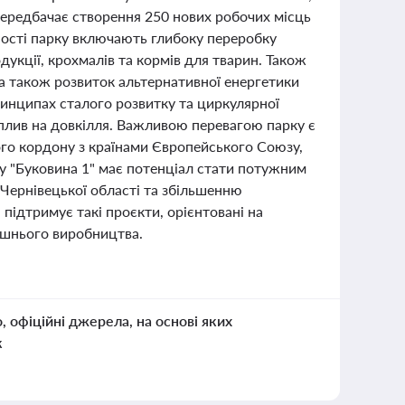
т передбачає створення 250 нових робочих місць
ьності парку включають глибоку переробку
укції, крохмалів та кормів для тварин. Також
 а також розвиток альтернативної енергетики
ринципах сталого розвитку та циркулярної
вплив на довкілля. Важливою перевагою парку є
ого кордону з країнами Європейського Союзу,
у "Буковина 1" має потенціал стати потужним
Чернівецької області та збільшенню
ідтримує такі проєкти, орієнтовані на
ішнього виробництва.
о, офіційні джерела, на основі яких
к