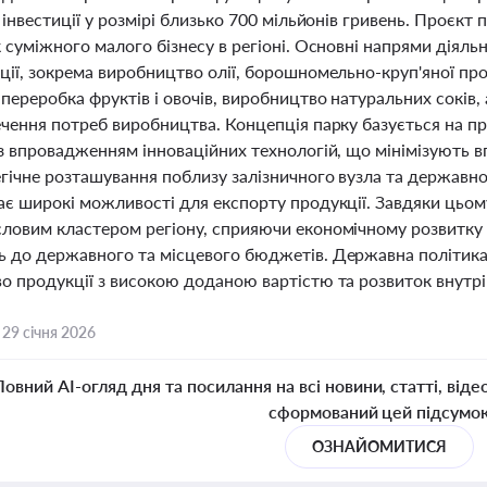
 інвестиції у розмірі близько 700 мільйонів гривень. Проєк
 суміжного малого бізнесу в регіоні. Основні напрями діял
ії, зокрема виробництво олії, борошномельно-круп'яної прод
переробка фруктів і овочів, виробництво натуральних соків,
ечення потреб виробництва. Концепція парку базується на п
 з впровадженням інноваційних технологій, що мінімізують 
егічне розташування поблизу залізничного вузла та державн
ає широкі можливості для експорту продукції. Завдяки цьом
ловим кластером регіону, сприяючи економічному розвитку 
 до державного та місцевого бюджетів. Державна політика п
о продукції з високою доданою вартістю та розвиток внутр
,
29 січня 2026
Повний AI-огляд дня та посилання на всі новини, статті, віде
сформований цей підсумо
ОЗНАЙОМИТИСЯ