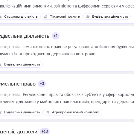
кваліфікаційними вимогами, звітністю та цифровими сервісами у сфер
дійних змін у цій сфері корисне для власника бізнесу, керівника, юр
Страхова діяльність
Фінансові послуги
Будівельна діяльність
иватизації, оренди державного майна, корпоративних угод і перевірки
удівельна діяльність
+1
о що тема:
Тема охоплює правове регулювання здійснення будівельн
кументів та проходження державного контролю
Будівельна діяльність
емельне право
+3
о що тема:
Регулювання прав та обов’язків суб’єктів у сфері корист
жливим для захисту майнових прав власників, орендарів та держави
сурсами
Будівельна діяльність
Агропромисловий комплекс
цензії, дозволи
+10