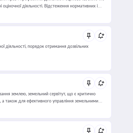
і оціночної діяльності. Відстеження нормативних і
иста або бухгалтера під час оподаткування,
 статусу суб'єктів оціночної діяльності
ої діяльності, порядок отримання дозвільних
ування землею, земельний сервітут, що є критично
, а також для ефективного управління земельними