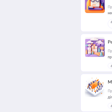
Пр
не
Р
Пр
пр
М
Пр