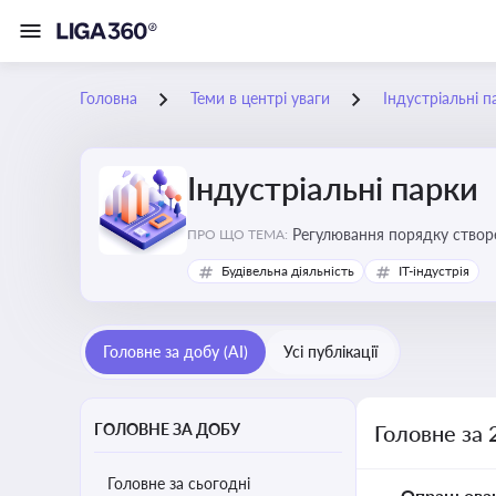
Головна
Теми в центрі уваги
Індустріальні п
Індустріальні парки
Регулювання порядку створен
ПРО ЩО ТЕМА:
Будівельна діяльність
IT-індустрія
Головне за добу (AI)
Усі публікації
ГОЛОВНЕ ЗА ДОБУ
Головне за 
Головне за сьогодні
Опрацьова