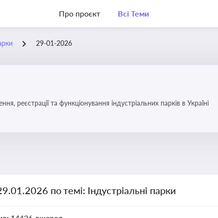
Про проєкт
Всі Теми
арки
29-01-2026
ня, реєстрації та функціонування індустріальних парків в Україні
29.01.2026 по темі: Індустріальні парки
но:
14426 джерел