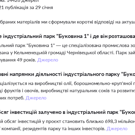
21 публікація за 29 січня
ібраних матеріалів ми сформували короткі відповіді на актуал
 індустріальний парк "Буковина 1" і де він розташов
альний парк "Буковина 1" — це спеціалізована промислова зо
ана у Кельменецькій громаді Чернівецької області. Парк зай
ування 49 років.
Джерело
овні напрямки діяльності індустріального парку "Бук
ціалізується на виробництві олії, борошномельно-круп'яної п
і фруктів і овочів, виробництві натуральних соків та розвит
чих потреб.
Джерело
сяг інвестицій залучено в індустріальний парк "Буко
й обсяг інвестицій у проєкт становить близько 698,3 мільйон
 компанії, резидентів парку та інших інвесторів.
Джерело