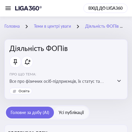
ВХІД ДО LIGA360
Головна
Теми в центрі уваги
Діяльність ФОПів
Діяльність ФОПів
ПРО ЩО ТЕМА:
Все про фізичних осіб-підприємців, їх статус та
діяльність. Зміни в законодавстві, що стосуються
Освіта
роботи ФОПів
Головне за добу (AI)
Усі публікації