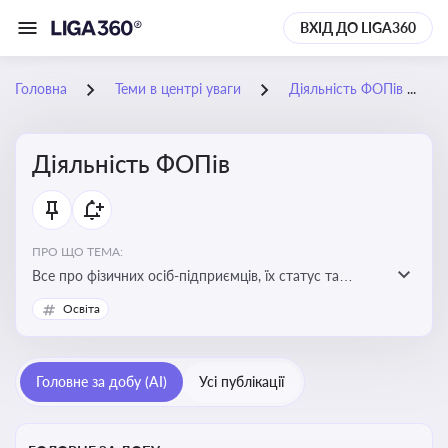
ВХІД ДО LIGA360
Головна
Теми в центрі уваги
Діяльність ФОПів
Діяльність ФОПів
ПРО ЩО ТЕМА:
Все про фізичних осіб-підприємців, їх статус та
діяльність. Зміни в законодавстві, що стосуються
Освіта
роботи ФОПів
Головне за добу (AI)
Усі публікації