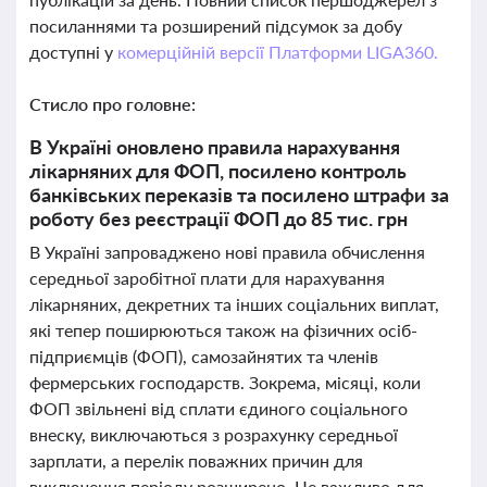
посиланнями та розширений підсумок за добу
доступні у
комерційній версії Платформи LIGA360.
Стисло про головне:
В Україні оновлено правила нарахування
лікарняних для ФОП, посилено контроль
банківських переказів та посилено штрафи за
роботу без реєстрації ФОП до 85 тис. грн
В Україні запроваджено нові правила обчислення
середньої заробітної плати для нарахування
лікарняних, декретних та інших соціальних виплат,
які тепер поширюються також на фізичних осіб-
підприємців (ФОП), самозайнятих та членів
фермерських господарств. Зокрема, місяці, коли
ФОП звільнені від сплати єдиного соціального
внеску, виключаються з розрахунку середньої
зарплати, а перелік поважних причин для
виключення періоду розширено. Це важливо для