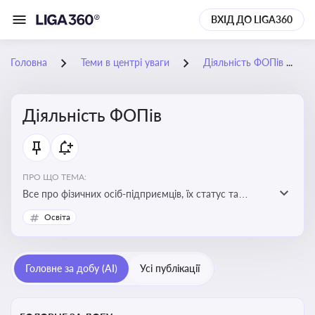
ВХІД ДО LIGA360
Головна
Теми в центрі уваги
Діяльність ФОПів
Діяльність ФОПів
ПРО ЩО ТЕМА:
Все про фізичних осіб-підприємців, їх статус та
діяльність. Зміни в законодавстві, що стосуються
Освіта
роботи ФОПів
Головне за добу (AI)
Усі публікації