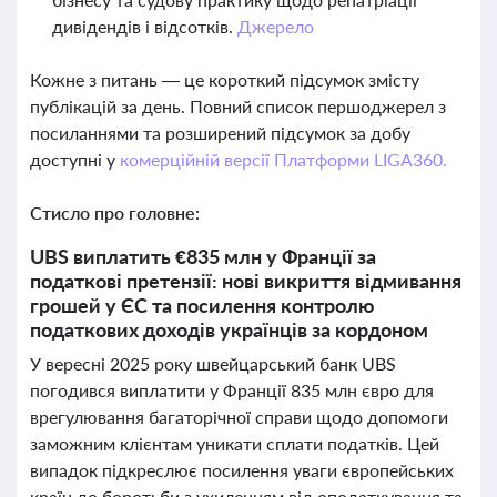
дивідендів і відсотків.
Джерело
Кожне з питань — це короткий підсумок змісту
публікацій за день. Повний список першоджерел з
посиланнями та розширений підсумок за добу
доступні у
комерційній версії Платформи LIGA360.
Стисло про головне:
UBS виплатить €835 млн у Франції за
податкові претензії: нові викриття відмивання
грошей у ЄС та посилення контролю
податкових доходів українців за кордоном
У вересні 2025 року швейцарський банк UBS
погодився виплатити у Франції 835 млн євро для
врегулювання багаторічної справи щодо допомоги
заможним клієнтам уникати сплати податків. Цей
випадок підкреслює посилення уваги європейських
країн до боротьби з ухиленням від оподаткування та