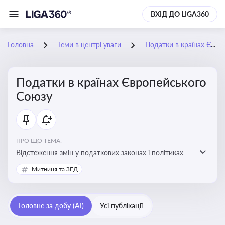
ВХІД ДО LIGA360
Головна
Теми в центрі уваги
Податки в країнах Європейського Союзу
Податки в країнах Європейського
Союзу
ПРО ЩО ТЕМА:
Відстеження змін у податкових законах і політиках
країн ЄС. Моніторинг кейсів, що впливають на бізнес-
Митниця та ЗЕД
процеси та фінансову звітність
Головне за добу (AI)
Усі публікації