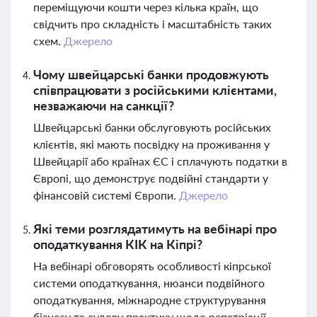
переміщуючи кошти через кілька країн, що
свідчить про складність і масштабність таких
схем.
Джерело
Чому швейцарські банки продовжують
співпрацювати з російськими клієнтами,
незважаючи на санкції?
Швейцарські банки обслуговують російських
клієнтів, які мають посвідку на проживання у
Швейцарії або країнах ЄС і сплачують податки в
Європі, що демонструє подвійні стандарти у
фінансовій системі Європи.
Джерело
Які теми розглядатимуть на вебінарі про
оподаткування КІК на Кіпрі?
На вебінарі обговорять особливості кіпрської
системи оподаткування, нюанси подвійного
оподаткування, міжнародне структурування
бізнесу та судову практику щодо репатріації