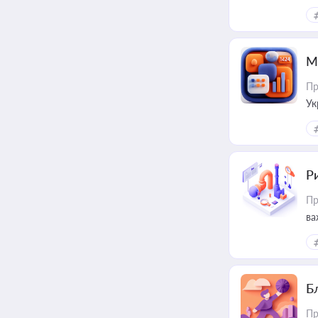
М
Пр
Ук
ін
Ри
Пр
ва
Б
Пр