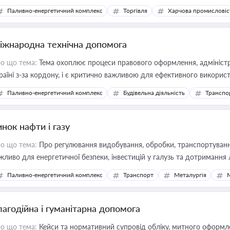
Паливно-енергетичний комплекс
Торгівля
Харчова промисловіс
іжнародна технічна допомога
о що тема:
Тема охоплює процеси правового оформлення, адміністр
раїні з-за кордону, і є критично важливою для ефективного використ
фраструктурних проєктів
Паливно-енергетичний комплекс
Будівельна діяльність
Транспо
нок нафти і газу
о що тема:
Про регулювання видобування, обробки, транспортування
жливо для енергетичної безпеки, інвестицій у галузь та дотримання 
Паливно-енергетичний комплекс
Транспорт
Металургія
лагодійна і гуманітарна допомога
о що тема:
Кейси та нормативний супровід обліку, митного оформлен