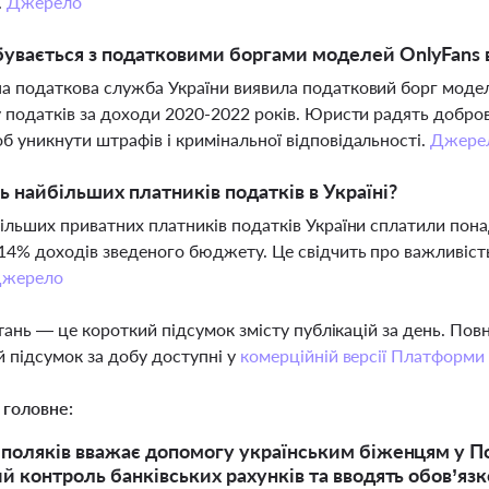
.
Джерело
увається з податковими боргами моделей OnlyFans в
 податкова служба України виявила податковий борг моделе
 податків за доходи 2020-2022 років. Юристи радять добро
 уникнути штрафів і кримінальної відповідальності.
Джере
ь найбільших платників податків в Україні?
ільших приватних платників податків України сплатили пона
14% доходів зведеного бюджету. Це свідчить про важливіст
жерело
тань — це короткий підсумок змісту публікацій за день. По
 підсумок за добу доступні у
комерційній версії Платформи
 головне:
поляків вважає допомогу українським біженцям у 
й контроль банківських рахунків та вводять обов’яз