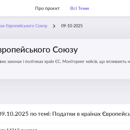
Про проєкт
Всі Теми
нах Європейського Союзу
09-10-2025
Європейського Союзу
их законах і політиках країн ЄС. Моніторинг кейсів, що впливають на
09.10.2025 по темі: Податки в країнах Європейс
но:
14362 джерел