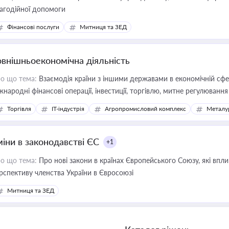
агодійної допомоги
Фінансові послуги
Митниця та ЗЕД
овнішньоекономічна діяльність
о що тема:
Взаємодія країни з іншими державами в економічній сфері
жнародні фінансові операції, інвестиції, торгівлю, митне регулювання
Торгівля
IT-індустрія
Агропромисловий комплекс
Металу
міни в законодавстві ЄС
+1
о що тема:
Про нові закони в країнах Європейського Союзу, які впливають на умови торгівлі, трудової міграції, інтеграції та
рспективу членства України в Євросоюзі
Митниця та ЗЕД