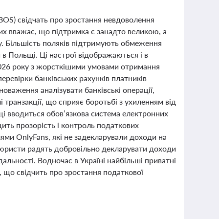
BOS) свідчать про зростання невдоволення
х вважає, що підтримка є занадто великою, а
у. Більшість поляків підтримують обмеження
 в Польщі. Ці настрої відображаються і в
2026 року з жорсткішими умовами отримання
ревірки банківських рахунків платників
оваження аналізувати банківські операції,
лі транзакції, що сприяє боротьбі з ухиленням від
щі вводиться обов’язкова система електронних
щить прозорість і контроль податкових
ями OnlyFans, які не задекларували доходи на
а юристи радять добровільно декларувати доходи
альності. Водночас в Україні найбільші приватні
 що свідчить про зростання податкової