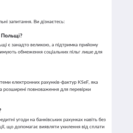
ьні запитання. Ви дізнаєтесь:
у Польщі?
ьщі є занадто великою, а підтримка прийому
тримують обмеження соціальних пільг лише для
теми електронних рахунків-фактур KSeF, яка
ла розширені повноваження для перевірки
?
едитні угоди на банківських рахунках навіть без
ації, що допомагає виявляти ухилення від сплати