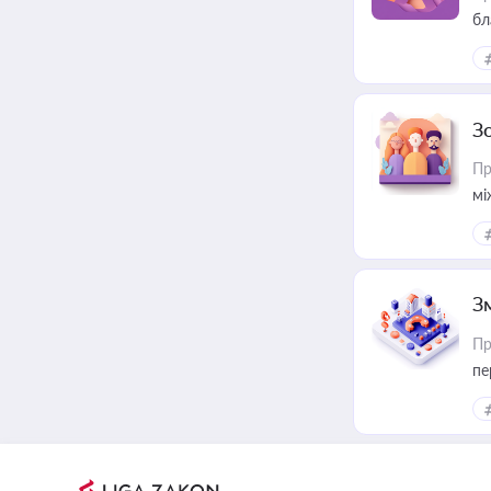
бл
З
Пр
мі
З
Пр
пе