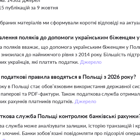
15 публікацій за 9 жовтня
ібраних матеріалів ми сформували короткі відповіді на актуал
влення поляків до допомоги українським біженцям 
 поляків вважає, що допомога українським біженцям у Пол
 знизилася до найнижчого рівня з 2014 року. Більшість під
х українців, які платять податки.
Джерело
і податкові правила вводяться в Польщі з 2026 року?
оку в Польщі стає обов’язковим використання державної сис
 паперові та PDF-фактури. Також податкова служба отрима
ких рахунків платників податків.
Джерело
ткова служба Польщі контролює банківські рахунки
а служба може аналізувати залишки, історію транзакцій і кр
у злочині. Банки зобов’язані повідомляти про підозрілі опер