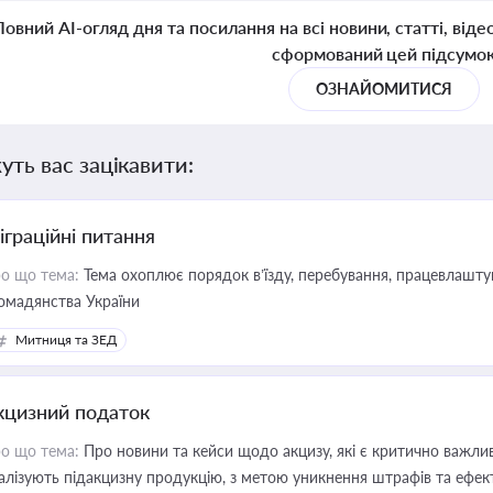
Повний AI-огляд дня та посилання на всі новини, статті, віде
сформований цей підсумо
ОЗНАЙОМИТИСЯ
уть вас зацікавити:
іграційні питання
о що тема:
Тема охоплює порядок в’їзду, перебування, працевлаштув
омадянства України
Митниця та ЗЕД
кцизний податок
о що тема:
Про новини та кейси щодо акцизу, які є критично важли
алізують підакцизну продукцію, з метою уникнення штрафів та ефек