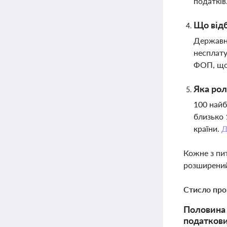
податків
Що відб
Державна
несплату
ФОП, щоб
Яка рол
100 найб
близько 
країни.
Д
Кожне з пи
розширений
Стисло про
Половина 
податкови