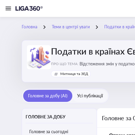
Головна
Теми в центрі уваги
Податки в краї
Податки в країнах 
Відстеження змін у податков
ПРО ЩО ТЕМА:
Митниця та ЗЕД
Головне за добу (AI)
Усі публікації
ГОЛОВНЕ ЗА ДОБУ
Головне за 
Головне за сьогодні
Опрацьова