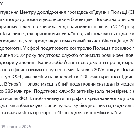
ку
итування Центру дослідження громадської думки Польщі (C
ків щодо допомоги українським біженцям. Половина опитани
прийому біженців знизилася до найнижчого рівня з 2014 рок
пільг лише для працюючих українців, які сплачують податки
онодавстві, яке продовжує тимчасовий захист біженців до 
 допомоги. У сфері податкового контролю Польща посилює пе
 липня 2022 року податкова служба отримала розширені повн
підозри у злочині. Банки зобов’язані повідомляти про підозрі
атків і фінансовими порушеннями. Також з 2026 року в Поль
ктур KSeF, яка замінить паперові та PDF-фактури, що підви
. В Україні триває масштабний податковий скандал із модел
ко 385 млн грн. Податкова служба активізувала перевірки, 
атися як ФОП, щоб уникнути штрафів і кримінальної відповід
одатків забезпечують значну частку бюджетних надходжень,
та важливість прозорого бізнесу для економіки країни.
,
09 жовтня 2025