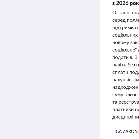
з 2026 ро
Останні оп
серед поля
підтримка 
соціальних 
новому зак
соціальної
податків. З
навіть без 
сплати под
рахунків-фа
надходжень
суму близь
та реєструв
платники п
дисципліни 
LIGA ZAKON