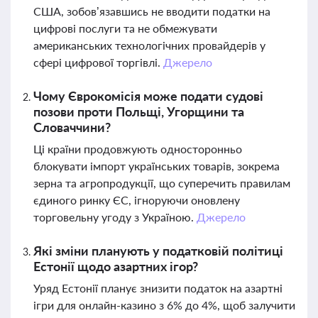
США, зобов’язавшись не вводити податки на
цифрові послуги та не обмежувати
американських технологічних провайдерів у
сфері цифрової торгівлі.
Джерело
Чому Єврокомісія може подати судові
позови проти Польщі, Угорщини та
Словаччини?
Ці країни продовжують односторонньо
блокувати імпорт українських товарів, зокрема
зерна та агропродукції, що суперечить правилам
єдиного ринку ЄС, ігноруючи оновлену
торговельну угоду з Україною.
Джерело
Які зміни планують у податковій політиці
Естонії щодо азартних ігор?
Уряд Естонії планує знизити податок на азартні
ігри для онлайн-казино з 6% до 4%, щоб залучити