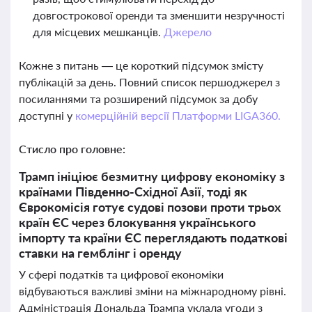
довгострокової оренди та зменшити незручності
для місцевих мешканців.
Джерело
Кожне з питань — це короткий підсумок змісту
публікацій за день. Повний список першоджерел з
посиланнями та розширений підсумок за добу
доступні у
комерційній версії Платформи LIGA360.
Стисло про головне:
Трамп ініціює безмитну цифрову економіку з
країнами Південно-Східної Азії, тоді як
Єврокомісія готує судові позови проти трьох
країн ЄС через блокування українського
імпорту та країни ЄС переглядають податкові
ставки на гемблінг і оренду
У сфері податків та цифрової економіки
відбуваються важливі зміни на міжнародному рівні.
Адміністрація Дональда Трампа уклала угоди з