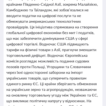
країнами Південно-Східної Азії, зокрема Малайзією,
Камбоджею та Таїландом, які зобов’язалися не
вводити податки на цифрові послуги та не
обмежувати американських технологічних
провайдерів. Ця ініціатива спрямована на створення
глобальної цифрової економіки без мит і податків,
що має забезпечити домінування США у сфері
цифрової торгівлі. Водночас США підвищують
тарифи на фізичні товари з Азії, прагнучи зменшити
торговельний дефіцит. Водночас Європейська
комісія розглядає можливість подання судових
позовів проти Польщі, Угорщини та Словаччини
через їхні односторонні заборони на імпорт
українських товарів, що суперечить правилам
єдиного ринку ЄС. Ці країни зберігають обмеження
на українське зерно та агропродукцію, незважаючи
на оновлену торговельну угоду між Україною та ЄС,
що викликає політичну напругу у відносинах. На