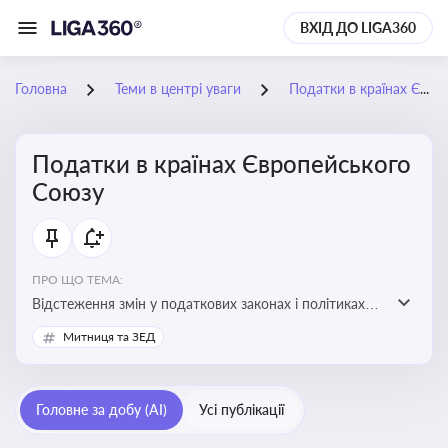
ВХІД ДО LIGA360
Головна
Теми в центрі уваги
Податки в країнах Європейського Союзу
Податки в країнах Європейського
Союзу
ПРО ЩО ТЕМА:
Відстеження змін у податкових законах і політиках
країн ЄС. Моніторинг кейсів, що впливають на бізнес-
Митниця та ЗЕД
процеси та фінансову звітність
Головне за добу (AI)
Усі публікації