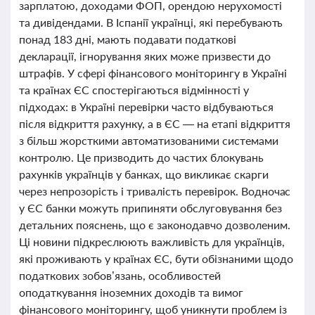
зарплатою, доходами ФОП, орендою нерухомості
та дивідендами. В Іспанії українці, які перебувають
понад 183 дні, мають подавати податкові
декларації, ігнорування яких може призвести до
штрафів. У сфері фінансового моніторингу в Україні
та країнах ЄС спостерігаються відмінності у
підходах: в Україні перевірки часто відбуваються
після відкриття рахунку, а в ЄС — на етапі відкриття
з більш жорсткими автоматизованими системами
контролю. Це призводить до частих блокувань
рахунків українців у банках, що викликає скарги
через непрозорість і тривалість перевірок. Водночас
у ЄС банки можуть припиняти обслуговування без
детальних пояснень, що є законодавчо дозволеним.
Ці новини підкреслюють важливість для українців,
які проживають у країнах ЄС, бути обізнаними щодо
податкових зобов’язань, особливостей
оподаткування іноземних доходів та вимог
фінансового моніторингу, щоб уникнути проблем із