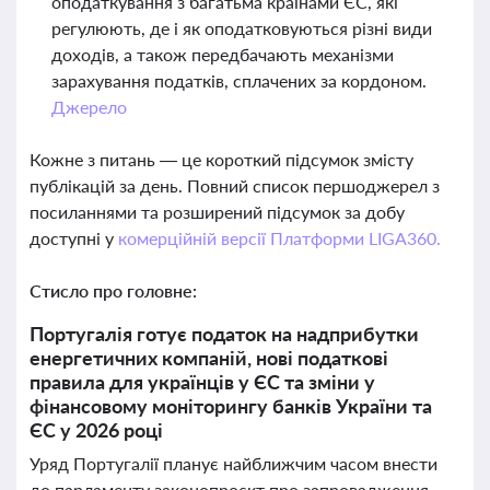
оподаткування з багатьма країнами ЄС, які
регулюють, де і як оподатковуються різні види
доходів, а також передбачають механізми
зарахування податків, сплачених за кордоном.
Джерело
Кожне з питань — це короткий підсумок змісту
публікацій за день. Повний список першоджерел з
посиланнями та розширений підсумок за добу
доступні у
комерційній версії Платформи LIGA360.
Стисло про головне:
Португалія готує податок на надприбутки
енергетичних компаній, нові податкові
правила для українців у ЄС та зміни у
фінансовому моніторингу банків України та
ЄС у 2026 році
Уряд Португалії планує найближчим часом внести
до парламенту законопроєкт про запровадження