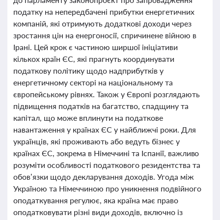
податку на непередбачені прибутки енергетичних
компаній, які отримують додаткові доходи через
зростання цін на енергоносії, спричинене війною в
Ірані. Цей крок є частиною ширшої ініціативи
кількох країн ЄС, які прагнуть координувати
податкову політику щодо надприбутків у
енергетичному секторі на національному та
європейському рівнях. Також у Європі розглядають
підвищення податків на багатство, спадщину та
капітал, що може вплинути на податкове
навантаження у країнах ЄС у найближчі роки. Для
українців, які проживають або ведуть бізнес у
країнах ЄС, зокрема в Німеччині та Іспанії, важливо
розуміти особливості податкового резидентства та
обов’язки щодо декларування доходів. Угода між
Україною та Німеччиною про уникнення подвійного
оподаткування регулює, яка країна має право
оподатковувати різні види доходів, включно із