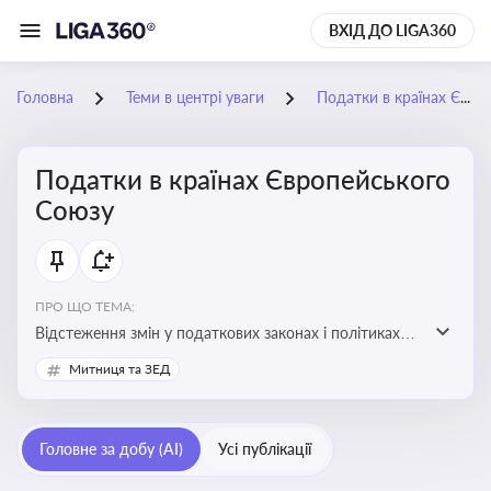
ВХІД ДО LIGA360
Головна
Теми в центрі уваги
Податки в країнах Європейського Союзу
Податки в країнах Європейського
Союзу
ПРО ЩО ТЕМА:
Відстеження змін у податкових законах і політиках
країн ЄС. Моніторинг кейсів, що впливають на бізнес-
Митниця та ЗЕД
процеси та фінансову звітність
Головне за добу (AI)
Усі публікації