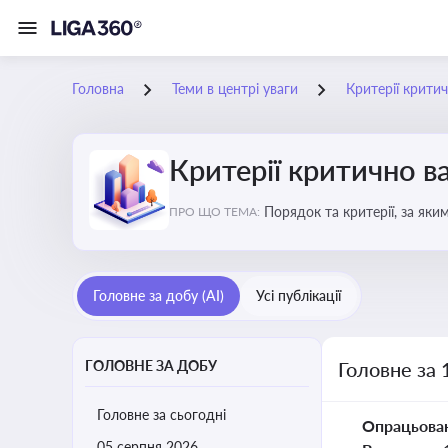
Головна
Теми в центрі уваги
Критерії крити
Критерії критично 
Порядок та критерії, за як
ПРО ЩО ТЕМА:
Головне за добу (AI)
Усі публікації
ГОЛОВНЕ ЗА ДОБУ
Головне за 
Головне за сьогодні
Опрацьова
05 серпня 2026