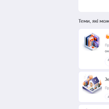
Теми, які мож
Пр
он
З
Пр