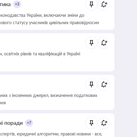
итика
+3
конодавства України, включаючи зміни до
ового статусу учасників цивільних правовідносин
світніх рівнів та кваліфікацій в Україні
аних з іноземних джерел, визначення податкових
ння
ні поради
+7
пертів, юридичні алгоритми, правові новини - все,