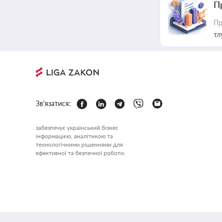
П
Пр
тл
Зв'язатися:
забезпечує український бізнес
інформацією, аналітикою та
технологічними рішеннями для
ефективної та безпечної роботи.