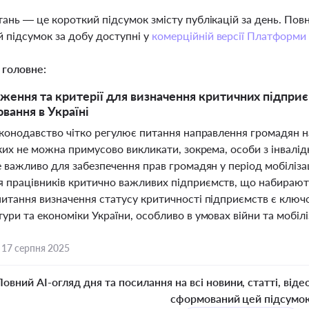
тань — це короткий підсумок змісту публікацій за день. По
 підсумок за добу доступні у
комерційній версії Платформи
 головне:
ження та критерії для визначення критичних підприєм
вання в Україні
аконодавство чітко регулює питання направлення громадян на
яких не можна примусово викликати, зокрема, особи з інвалі
е важливо для забезпечення прав громадян у період мобіліз
 працівників критично важливих підприємств, що набирають
питання визначення статусу критичності підприємств є ключ
ури та економіки України, особливо в умовах війни та мобілі
,
17 серпня 2025
Повний AI-огляд дня та посилання на всі новини, статті, віде
сформований цей підсумо