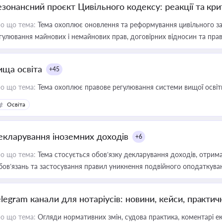
езонансний проєкт Цивільного кодексу: реакції та кр
о що тема:
Тема охоплює оновлення та реформування цивільного за
гулювання майнових і немайнових прав, договірних відносин та прав
ища освіта
+45
о що тема:
Тема охоплює правове регулювання системи вищої освіти, о
Освіта
екларування іноземних доходів
+6
о що тема:
Тема стосується обов’язку декларування доходів, отрим
бов’язань та застосування правил уникнення подвійного оподаткува
elegram канали для нотаріусів: новини, кейси, практич
о що тема:
Огляди нормативних змін, судова практика, коментарі екс