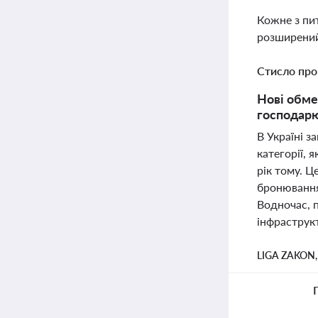
Кожне з пи
розширений
Стисло про
Нові обме
господарю
В Україні з
категорії, 
рік тому. Ц
бронювання
Водночас, 
інфраструкт
LIGA ZAKON