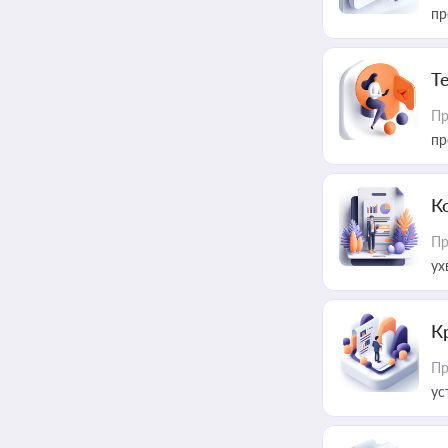
пр
T
Пр
пр
К
Пр
ух
К
Пр
ус