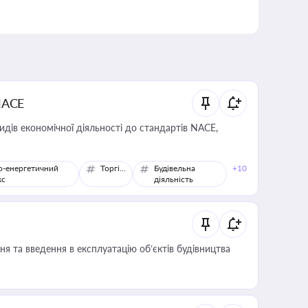
NACE
идів економічної діяльності до стандартів NACE,
о-енергетичний
Торгівля
Будівельна
+10
кс
діяльність
я та введення в експлуатацію об’єктів будівництва