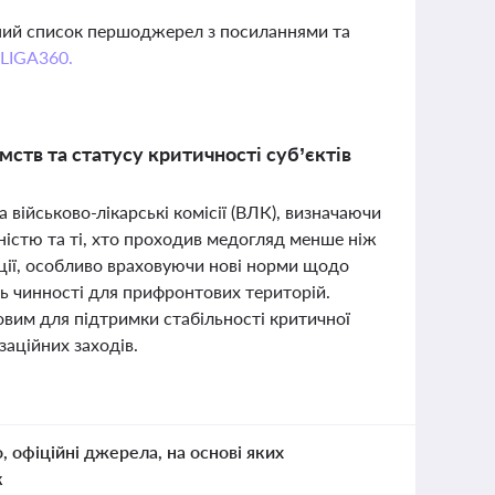
вний список першоджерел з посиланнями та
 LIGA360.
ств та статусу критичності суб’єктів
 військово-лікарські комісії (ВЛК), визначаючи
дністю та ті, хто проходив медогляд менше ніж
ації, особливо враховуючи нові норми щодо
 чинності для прифронтових територій.
овим для підтримки стабільності критичної
заційних заходів.
о, офіційні джерела, на основі яких
к