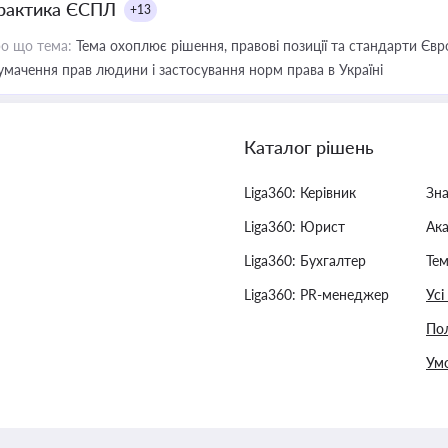
рактика ЄСПЛ
+13
о що тема:
Тема охоплює рішення, правові позиції та стандарти Євр
умачення прав людини і застосування норм права в Україні
Каталог рішень
Liga360: Керівник
Зн
Liga360: Юрист
Ак
Liga360: Бухгалтер
Тем
Liga360: PR-менеджер
Усі
Пол
Умо