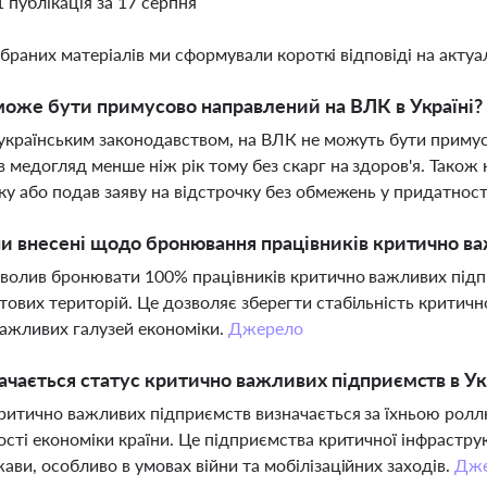
1 публікація за 17 серпня
ібраних матеріалів ми сформували короткі відповіді на актуал
може бути примусово направлений на ВЛК в Україні?
 українським законодавством, на ВЛК не можуть бути примусо
 медогляд менше ніж рік тому без скарг на здоров'я. Також 
ку або подав заяву на відстрочку без обмежень у придатност
ни внесені щодо бронювання працівників критично в
волив бронювати 100% працівників критично важливих підп
ових територій. Це дозволяє зберегти стабільність критичн
ажливих галузей економіки.
Джерело
ачається статус критично важливих підприємств в Ук
ритично важливих підприємств визначається за їхньою роллю
ості економіки країни. Це підприємства критичної інфрастру
ави, особливо в умовах війни та мобілізаційних заходів.
Дже