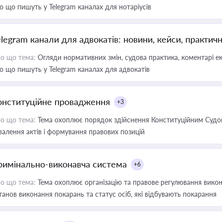
о що пишуть у Telegram каналах для нотаріусів
elegram канали для адвокатів: новини, кейси, практич
о що тема:
Огляди нормативних змін, судова практика, коментарі екс
о що пишуть у Telegram каналах для адвокатів
онституційне провадження
+3
о що тема:
Тема охоплює порядок здійснення Конституційним Судом
валення актів і формування правових позицій
римінально-виконавча система
+6
о що тема:
Тема охоплює організацію та правове регулювання викона
танов виконання покарань та статус осіб, які відбувають покарання