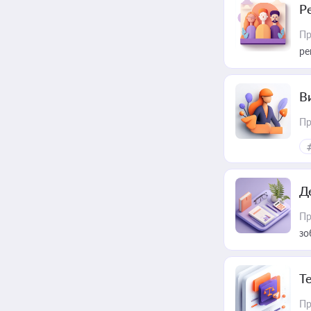
Р
Пр
ре
В
Пр
Д
Пр
зо
T
Пр