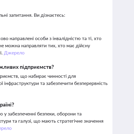
ьні запитання. Ви дізнаєтесь:
во направлені особи з інвалідністю та ті, хто
не можна направляти тих, хто має дійсну
і.
Джерело
ажливих підприємств?
риємств, що набирає чинності для
ої інфраструктури та забезпечити безперервність
раїні?
 у забезпеченні безпеки, оборони та
ктури та галузі, що мають стратегічне значення
рело