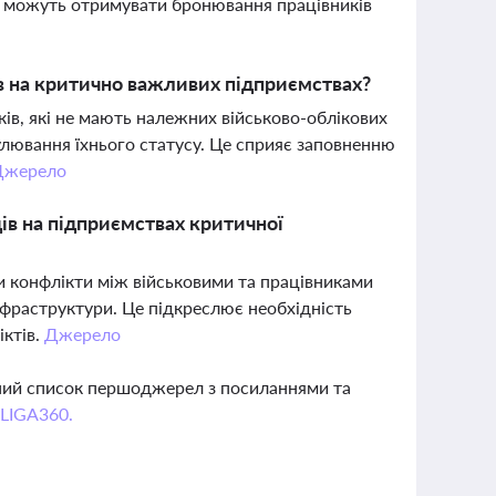
а можуть отримувати бронювання працівників
в на критично важливих підприємствах?
в, які не мають належних військово-облікових
улювання їхнього статусу. Це сприяє заповненню
Джерело
дів на підприємствах критичної
ти конфлікти між військовими та працівниками
нфраструктури. Це підкреслює необхідність
іктів.
Джерело
вний список першоджерел з посиланнями та
 LIGA360.