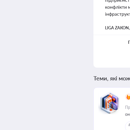
конфлікти 
інфраструк
LIGA ZAKON
Теми, які мож
Пр
он