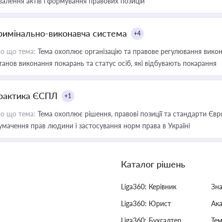
валення актів і формування правових позицій
римінально-виконавча система
+4
о що тема:
Тема охоплює організацію та правове регулювання викона
танов виконання покарань та статус осіб, які відбувають покарання
рактика ЄСПЛ
+1
о що тема:
Тема охоплює рішення, правові позиції та стандарти Євр
умачення прав людини і застосування норм права в Україні
Каталог рішень
Liga360: Керівник
Зн
Liga360: Юрист
Ак
Liga360: Бухгалтер
Тем