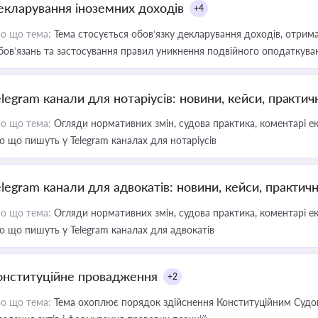
екларування іноземних доходів
+4
о що тема:
Тема стосується обов’язку декларування доходів, отрим
бов’язань та застосування правил уникнення подвійного оподаткува
elegram канали для нотаріусів: новини, кейси, практич
о що тема:
Огляди нормативних змін, судова практика, коментарі екс
о що пишуть у Telegram каналах для нотаріусів
elegram канали для адвокатів: новини, кейси, практич
о що тема:
Огляди нормативних змін, судова практика, коментарі екс
о що пишуть у Telegram каналах для адвокатів
онституційне провадження
+2
о що тема:
Тема охоплює порядок здійснення Конституційним Судом