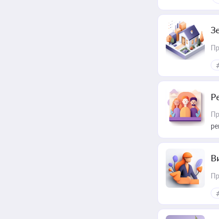
З
Пр
Р
Пр
ре
В
Пр