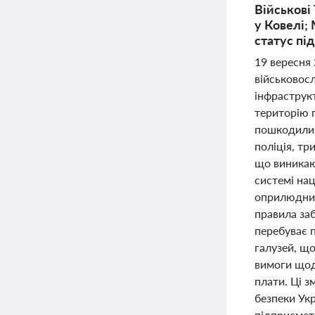
Військові
у Ковелі;
статус пі
19 вересня 
військовос
інфраструкт
територію п
пошкодили с
поліція, тр
що виникают
системі нац
оприлюднил
правила за
перебуває п
галузей, щ
вимоги щод
плати. Ці з
безпеки Ук
підприємств