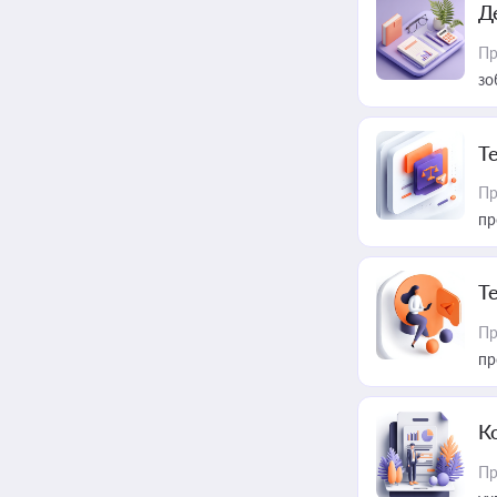
Д
Пр
зо
T
Пр
пр
T
Пр
пр
К
Пр