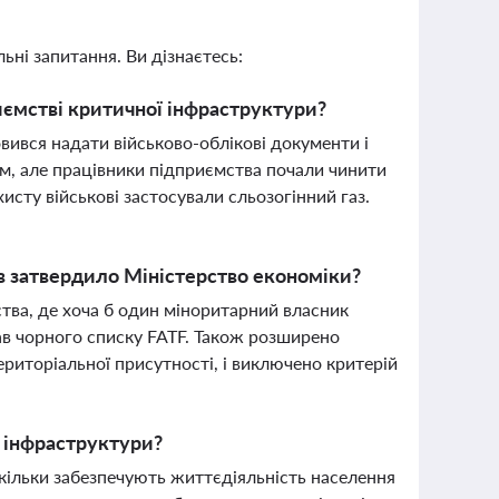
ьні запитання. Ви дізнаєтесь:
риємстві критичної інфраструктури?
овився надати військово-облікові документи і
ним, але працівники підприємства почали чинити
сту військові застосували сльозогінний газ.
в затвердило Міністерство економіки?
тва, де хоча б один міноритарний власник
жав чорного списку FATF. Також розширено
ериторіальної присутності, і виключено критерій
 інфраструктури?
кільки забезпечують життєдіяльність населення