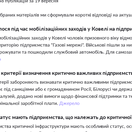
48 публікацій за 19 вересня
ібраних матеріалів ми сформували короткі відповіді на актуал
ося під час мобілізаційних заходів у Ковелі на підп
мобілізаційних заходів у Ковелі чоловік призовного віку відм
територію підприємства "Газові мережі". Військові пішли за 
грожувати та пошкодили службовий автомобіль. Для самозахи
о
і критерії визначення критично важливих підприємст
терії забороняють визнавати критично важливими підприємс
є під санкціями або є громадянином Росії, Білорусі чи дер
галузей, додано нові вимоги щодо фінансової підтримки та т
імальної заробітної плати.
Джерело
атус мають підприємства, що належать до критичної
ства критичної інфраструктури мають особливий статус, ос