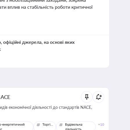
ти вплив на стабільність роботи критичної
о, офіційні джерела, на основі яких
к
NACE
идів економічної діяльності до стандартів NACE,
о-енергетичний
Торгівля
Будівельна
+10
кс
діяльність