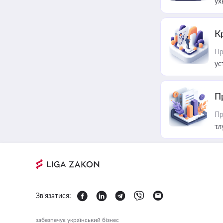
ух
К
Пр
ус
П
Пр
тл
Зв'язатися:
забезпечує український бізнес