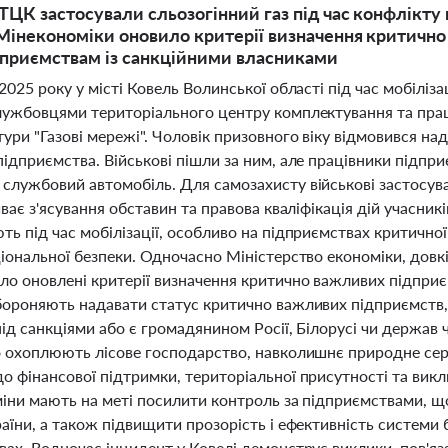
 ТЦК застосували сльозогінний газ під час конфлікту
 Мінекономіки оновило критерії визначення критичн
дприємствам із санкційними власниками
2025 року у місті Ковель Волинської області під час мобіліз
лужбовцями територіального центру комплектування та пра
ури "Газові мережі". Чоловік призовного віку відмовився над
ідприємства. Військові пішли за ним, але працівники підпр
лужбовий автомобіль. Для самозахисту військові застосувал
иває з'ясування обставин та правова кваліфікація дій учасни
ь під час мобілізації, особливо на підприємствах критичної
іональної безпеки. Одночасно Міністерство економіки, довкі
о оновлені критерії визначення критично важливих підприєм
бороняють надавати статус критично важливих підприємств,
ід санкціями або є громадянином Росії, Білорусі чи держав
о охоплюють лісове господарство, навколишнє природне сер
о фінансової підтримки, територіальної присутності та викл
міни мають на меті посилити контроль за підприємствами, щ
раїни, а також підвищити прозорість і ефективність систем
ах. Водночас інцидент у Ковелі демонструє виклики, пов'яз