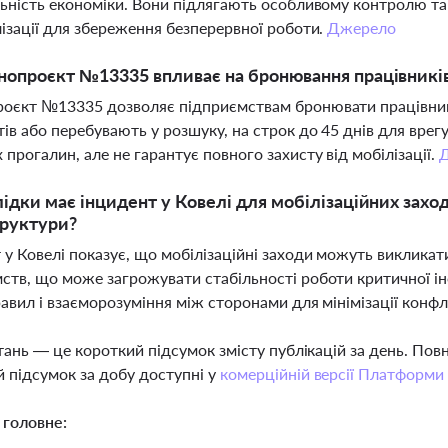
льність економіки. Вони підлягають особливому контролю т
лізації для збереження безперервної роботи.
Джерело
нопроєкт №13335 впливає на бронювання працівникі
оєкт №13335 дозволяє підприємствам бронювати працівникі
ів або перебувають у розшуку, на строк до 45 днів для врег
 прогалин, але не гарантує повного захисту від мобілізації.
лідки має інцидент у Ковелі для мобілізаційних захо
труктури?
 у Ковелі показує, що мобілізаційні заходи можуть виклика
ств, що може загрожувати стабільності роботи критичної і
равил і взаєморозуміння між сторонами для мінімізації конфл
тань — це короткий підсумок змісту публікацій за день. По
 підсумок за добу доступні у
комерційній версії Платформи
 головне: