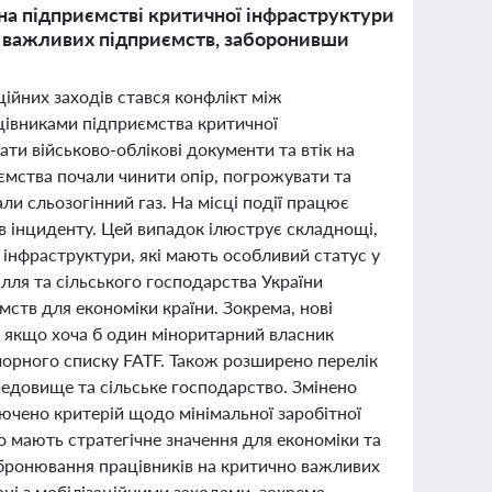
 на підприємстві критичної інфраструктури
о важливих підприємств, заборонивши
аційних заходів стався конфлікт між
цівниками підприємства критичної
ати військово-облікові документи та втік на
иємства почали чинити опір, погрожувати та
и сльозогінний газ. На місці події працює
ків інциденту. Цей випадок ілюструє складнощі,
 інфраструктури, які мають особливий статус у
лля та сільського господарства України
ств для економіки країни. Зокрема, нові
 якщо хоча б один міноритарний власник
 чорного списку FATF. Також розширено перелік
едовище та сільське господарство. Змінено
ючено критерій щодо мінімальної заробітної
о мають стратегічне значення для економіки та
и бронювання працівників на критично важливих
ані з мобілізаційними заходами, зокрема