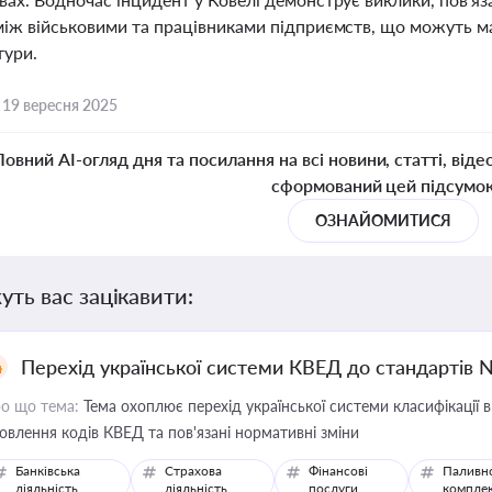
між військовими та працівниками підприємств, що можуть ма
тури.
,
19 вересня 2025
Повний AI-огляд дня та посилання на всі новини, статті, віде
сформований цей підсумо
ОЗНАЙОМИТИСЯ
уть вас зацікавити:
Перехід української системи КВЕД до стандартів 
о що тема:
Тема охоплює перехід української системи класифікації в
овлення кодів КВЕД та пов'язані нормативні зміни
Банківська
Страхова
Фінансові
Паливн
діяльність
діяльність
послуги
компле