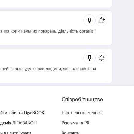
ння кримінальних покарань, діяльність органів і
опейського суду з прав людини, які впливають на
Співробітництво
айти юриста Liga:BOOK
Партнерська мережа
адемія ЛІГА:ЗАКОН
Реклама та PR
и в центрі уваги
Контакти