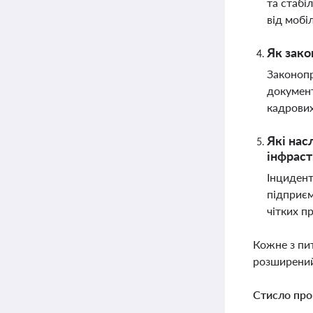
та стабі
від мобі
Як зако
Законопр
документ
кадрових
Які нас
інфрас
Інцидент
підприєм
чітких п
Кожне з пи
розширений
Стисло про