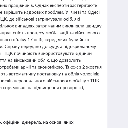
ких працівників. Однак експерти застерігають,
е вирішить кадрових проблем. У Києві та Одесі
ЦК, де військові затримували осіб, які
У кількох випадках затриманим викликали швидку
напруженість процесу мобілізації та військового
ового обліку 17 осіб, серед яких були його
би. Справу передано до суду, а підозрюваному
ації ТЦК починають використовувати Єдиний
тя на військовий облік, що дозволить
отребами армії та економікою. Також з 2 жовтня
ають автоматичну постановку на облік чоловіків
списків персонального військового обліку з ТЦК.
ни спрямовані на підвищення прозорості,
о, офіційні джерела, на основі яких