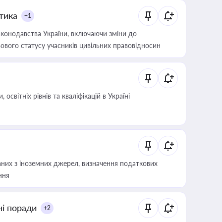
итика
+1
конодавства України, включаючи зміни до
ового статусу учасників цивільних правовідносин
світніх рівнів та кваліфікацій в Україні
аних з іноземних джерел, визначення податкових
ння
ні поради
+2