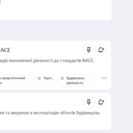
к
NACE
идів економічної діяльності до стандартів NACE,
о-енергетичний
Торгівля
Будівельна
+10
кс
діяльність
я та введення в експлуатацію об’єктів будівництва