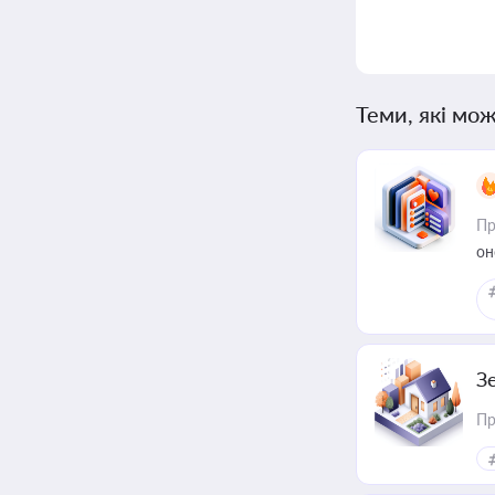
Теми, які мож
Пр
он
З
Пр