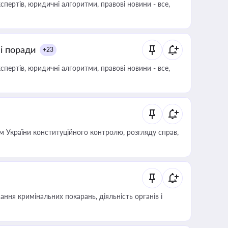
пертів, юридичні алгоритми, правові новини - все,
ні поради
+23
пертів, юридичні алгоритми, правові новини - все,
 України конституційного контролю, розгляду справ,
ння кримінальних покарань, діяльність органів і