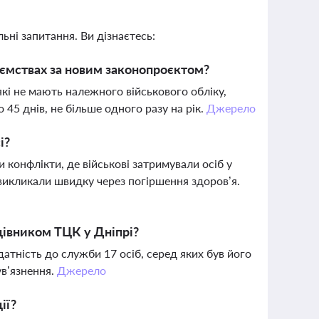
ьні запитання. Ви дізнаєтесь:
ємствах за новим законопроєктом?
кі не мають належного військового обліку,
 45 днів, не більше одного разу на рік.
Джерело
і?
и конфлікти, де військові затримували осіб у
викликали швидку через погіршення здоров’я.
цівником ТЦК у Дніпрі?
атність до служби 17 осіб, серед яких був його
ув’язнення.
Джерело
ії?