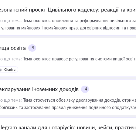
езонансний проєкт Цивільного кодексу: реакції та кр
о що тема:
Тема охоплює оновлення та реформування цивільного за
гулювання майнових і немайнових прав, договірних відносин та прав
ища освіта
+9
о що тема:
Тема охоплює правове регулювання системи вищої освіти, о
Освіта
екларування іноземних доходів
+4
о що тема:
Тема стосується обов’язку декларування доходів, отрим
бов’язань та застосування правил уникнення подвійного оподаткува
elegram канали для нотаріусів: новини, кейси, практич