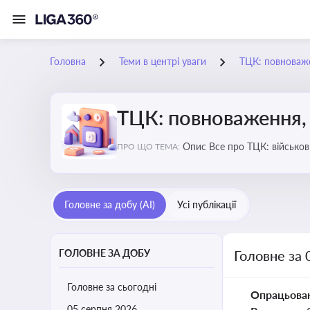
Головна
Теми в центрі уваги
ТЦК: повноваже
ТЦК: повноваження, 
Опис Все про ТЦК: війс
ПРО ЩО ТЕМА:
Головне за добу (AI)
Усі публікації
ГОЛОВНЕ ЗА ДОБУ
Головне за 
Головне за сьогодні
Опрацьова
05 серпня 2026