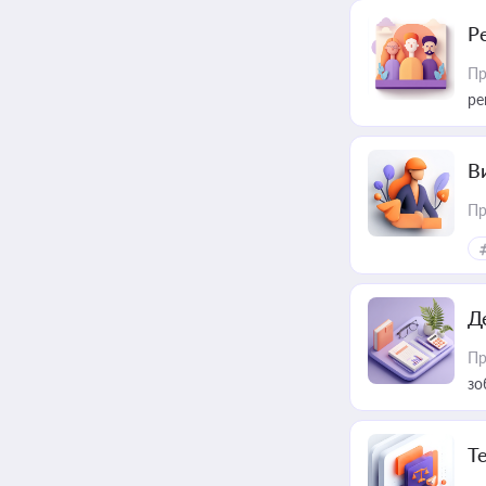
Р
Пр
ре
В
Пр
Д
Пр
зо
T