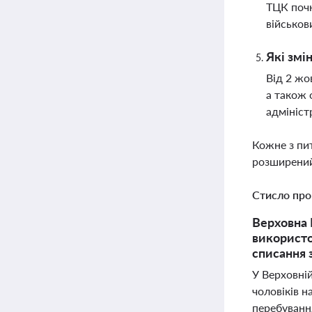
ТЦК почн
військов
Які змі
Від 2 жо
а також 
адмініст
Кожне з пи
розширений
Стисло про
Верховна 
використо
списання з
У Верховні
чоловіків н
перебування