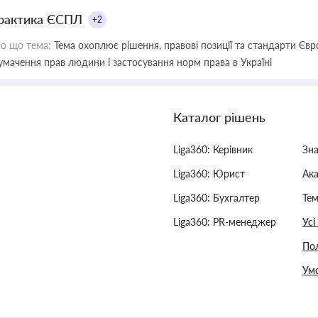
рактика ЄСПЛ
+2
о що тема:
Тема охоплює рішення, правові позиції та стандарти Євр
умачення прав людини і застосування норм права в Україні
Каталог рішень
Liga360: Керівник
Зн
Liga360: Юрист
Ак
Liga360: Бухгалтер
Тем
Liga360: PR-менеджер
Усі
Пол
Умо