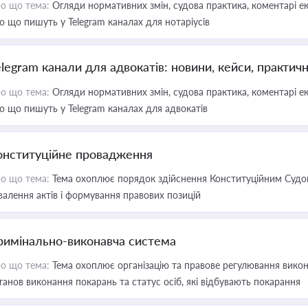
о що тема:
Огляди нормативних змін, судова практика, коментарі екс
о що пишуть у Telegram каналах для нотаріусів
elegram канали для адвокатів: новини, кейси, практич
о що тема:
Огляди нормативних змін, судова практика, коментарі екс
о що пишуть у Telegram каналах для адвокатів
онституційне провадження
о що тема:
Тема охоплює порядок здійснення Конституційним Судом
валення актів і формування правових позицій
римінально-виконавча система
о що тема:
Тема охоплює організацію та правове регулювання викона
танов виконання покарань та статус осіб, які відбувають покарання