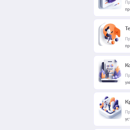
Пр
пр
T
Пр
пр
К
Пр
ух
К
Пр
ус