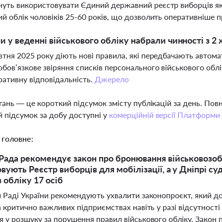
уть використовувати Єдиний державний реєстр виборців як
ий облік чоловіків 25-60 років, що дозволить оперативніше 
ни у веденні військового обліку набрали чинності з 2
втня 2025 року діють нові правила, які передбачають автомат
обов’язкове звіряння списків персонального військового обл
ративну відповідальність.
Джерело
тань — це короткий підсумок змісту публікацій за день. По
 підсумок за добу доступні у
комерційній версії Платформи
 головне:
Рада рекомендує закон про бронювання військовозобо
вують Реєстр виборців для мобілізації, а у Дніпрі с
 обліку 17 осіб
й Раді України рекомендують ухвалити законопроєкт, який д
а критично важливих підприємствах навіть у разі відсутності
 у розшуку за порушення правил військового обліку. Закон 