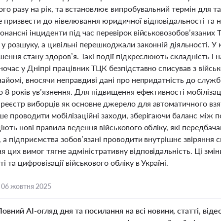
го разу на рік, та встановлює випробувальний термін для та
 призвести до нівелювання юридичної відповідальності та н
онансні інциденти під час перевірок військовозобов’язаних Т
 у розшуку, а цивільні перешкоджали законній діяльності. 
шення стану здоров’я. Такі події підкреслюють складність і 
ночас у Дніпрі працівник ТЦК безпідставно списував з військ
найомі, вносячи неправдиві дані про непридатність до служ
о 8 років ув’язнення. Для підвищення ефективності мобіліз
реєстр виборців як основне джерело для автоматичного взят
е проводити мобілізаційні заходи, зберігаючи баланс між п
іють нові правила ведення військового обліку, які передбач
, а підприємства зобов’язані проводити внутрішнє звіряння 
 цих вимог тягне адміністративну відповідальність. Ці змі
і та цифровізації військового обліку в Україні.
,
06 жовтня 2025
Повний AI-огляд дня та посилання на всі новини, статті, віде