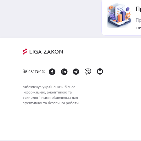
П
Пр
тл
Зв'язатися:
забезпечує український бізнес
інформацією, аналітикою та
технологічними рішеннями для
ефективної та безпечної роботи.