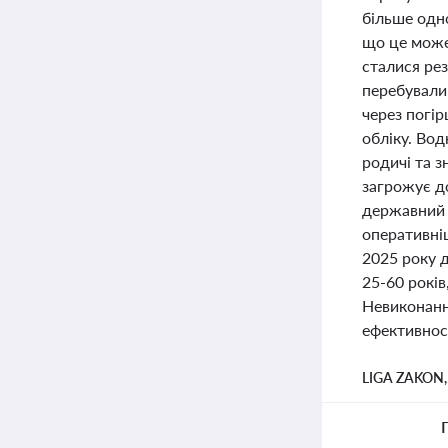
більше одно
що це може
сталися рез
перебували
через погір
обліку. Вод
родичі та з
загрожує д
державний 
оперативніш
2025 року д
25-60 років
Невиконання
ефективност
LIGA ZAKON