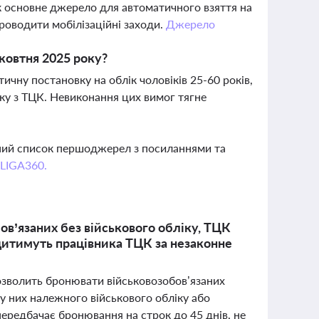
 основне джерело для автоматичного взяття на
проводити мобілізаційні заходи.
Джерело
 жовтня 2025 року?
ичну постановку на облік чоловіків 25-60 років,
іку з ТЦК. Невиконання цих вимог тягне
вний список першоджерел з посиланнями та
 LIGA360.
в’язаних без військового обліку, ТЦК
удитимуть працівника ТЦК за незаконне
озволить бронювати військовозобов’язаних
 у них належного військового обліку або
передбачає бронювання на строк до 45 днів, не