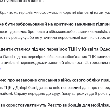
83 публікації за 6 жовтня
ібраних матеріалів ми сформували короткі відповіді на актуал
е бути заброньований на критично важливих підпри
оєкт дозволяє бронювати військовозобов’язаних чоловіків, я
ють у розшуку або не уточнили персональні дані, на строк до
иденти сталися під час перевірок ТЦК у Києві та Одес
та Одесі під час перевірок військовозобов’язаних ТЦК виникл
 а цивільні перешкоджали законній діяльності. Затриманим 
о
мо про незаконне списання з військового обліку пра
к ТЦК у Дніпрі безпідставно вніс неправдиві дані про неприд
знайомі. Справу передано до суду, йому загрожує до 8 років 
використовуватимуть Реєстр виборців для мобілізац