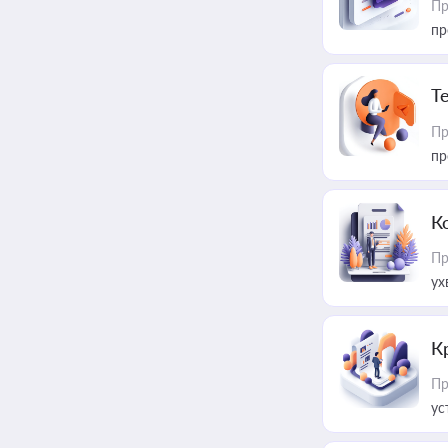
Пр
пр
T
Пр
пр
К
Пр
ух
К
Пр
ус