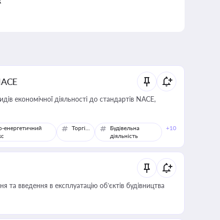
к
NACE
идів економічної діяльності до стандартів NACE,
о-енергетичний
Торгівля
Будівельна
+10
кс
діяльність
я та введення в експлуатацію об’єктів будівництва