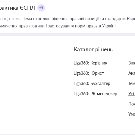
рактика ЄСПЛ
+9
о що тема:
Тема охоплює рішення, правові позиції та стандарти Євр
умачення прав людини і застосування норм права в Україні
Каталог рішень
Liga360: Керівник
Зн
Liga360: Юрист
Ак
Liga360: Бухгалтер
Тем
Liga360: PR-менеджер
Усі
Пол
Умо