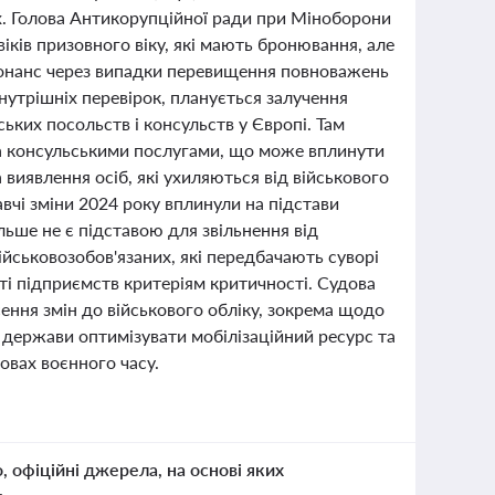
х. Голова Антикорупційної ради при Міноборони
іків призовного віку, які мають бронювання, але
езонанс через випадки перевищення повноважень
нутрішніх перевірок, планується залучення
ьких посольств і консульств у Європі. Там
 за консульськими послугами, що може вплинути
виявлення осіб, які ухиляються від військового
авчі зміни 2024 року вплинули на підстави
льше не є підставою для звільнення від
ійськовозобов'язаних, які передбачають суворі
ті підприємств критеріям критичності. Судова
ення змін до військового обліку, зокрема щодо
я держави оптимізувати мобілізаційний ресурс та
овах воєнного часу.
о, офіційні джерела, на основі яких