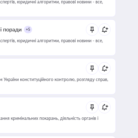
пертів, юридичні алгоритми, правові новини - все,
ні поради
+5
пертів, юридичні алгоритми, правові новини - все,
 України конституційного контролю, розгляду справ,
ння кримінальних покарань, діяльність органів і