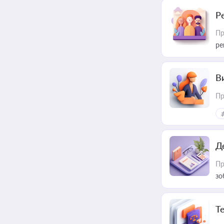
Р
Пр
ре
В
Пр
Д
Пр
зо
T