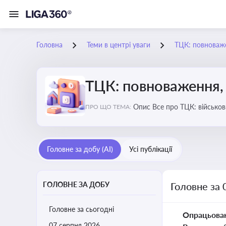
Головна
Теми в центрі уваги
ТЦК: повноваже
ТЦК: повноваження, 
Опис Все про ТЦК: війс
ПРО ЩО ТЕМА:
Головне за добу (AI)
Усі публікації
ГОЛОВНЕ ЗА ДОБУ
Головне за 
Головне за сьогодні
Опрацьова
07 серпня 2026