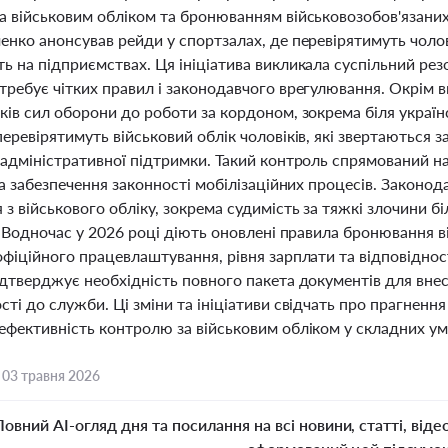
а військовим обліком та бронюванням військовозобов'язани
нко анонсував рейди у спортзалах, де перевірятимуть чолов
ь на підприємствах. Ця ініціатива викликала суспільний р
ребує чітких правил і законодавчого врегулювання. Окрім в
ів сил оборони до роботи за кордоном, зокрема біля українс
еревірятимуть військовий облік чоловіків, які звертаються
адміністративної підтримки. Такий контроль спрямований на 
та забезпечення законності мобілізаційних процесів. Законод
з військового обліку, зокрема судимість за тяжкі злочини бі
. Водночас у 2026 році діють оновлені правила бронювання в
фіційного працевлаштування, рівня зарплати та відповіднос
дтверджує необхідність повного пакета документів для внес
ті до служби. Ці зміни та ініціативи свідчать про прагненн
ефективність контролю за військовим обліком у складних ум
,
03 травня 2026
Повний AI-огляд дня та посилання на всі новини, статті, віде