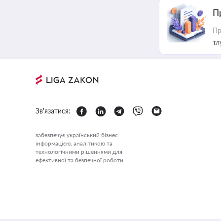
П
Пр
тл
Зв'язатися:
забезпечує український бізнес
інформацією, аналітикою та
технологічними рішеннями для
ефективної та безпечної роботи.