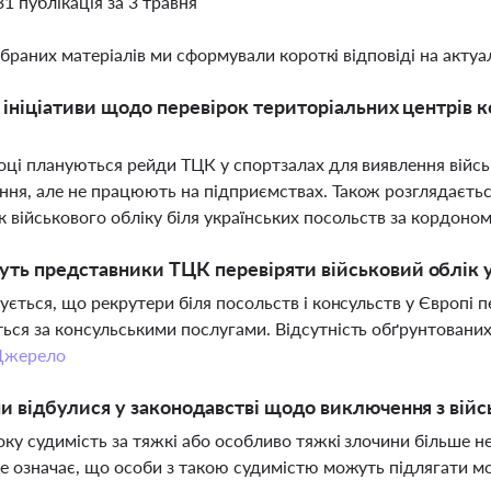
31 публікація за 3 травня
ібраних матеріалів ми сформували короткі відповіді на актуал
і ініціативи щодо перевірок територіальних центрів 
оці плануються рейди ТЦК у спортзалах для виявлення військ
ня, але не працюють на підприємствах. Також розглядаєтьс
к військового обліку біля українських посольств за кордоно
ть представники ТЦК перевіряти військовий облік у
нується, що рекрутери біля посольств і консульств у Європі п
ься за консульськими послугами. Відсутність обґрунтовани
Джерело
ни відбулися у законодавстві щодо виключення з війс
оку судимість за тяжкі або особливо тяжкі злочини більше н
Це означає, що особи з такою судимістю можуть підлягати мо