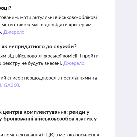
році?
ваним, мати актуальні військово-облікові
ємство також має відповідати критеріям
у.
Джерело
у як непридатного до служби?
від військово-лікарської комісії, і пройти
 реєстру не будуть внесені.
Джерело
вний список першоджерел з посиланнями та
 LIGA360.
х центрів комплектування: рейди у
 у бронюванні військовозобов'язаних у
ами комплектування (ТЦК) з метою посилення