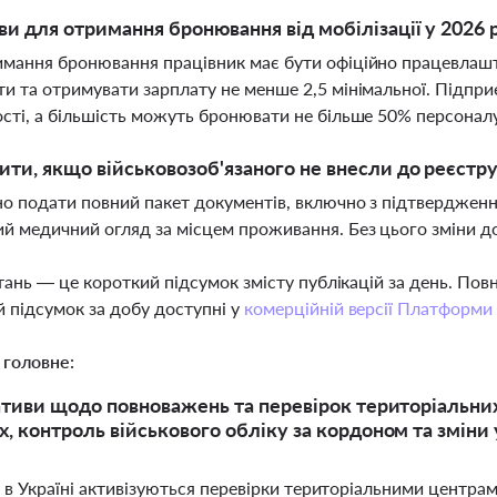
ви для отримання бронювання від мобілізації у 2026 
мання бронювання працівник має бути офіційно працевлашто
и та отримувати зарплату не менше 2,5 мінімальної. Підпри
сті, а більшість можуть бронювати не більше 50% персонал
ти, якщо військовозоб'язаного не внесли до реєстр
о подати повний пакет документів, включно з підтвердженням 
й медичний огляд за місцем проживання. Без цього зміни до
тань — це короткий підсумок змісту публікацій за день. По
 підсумок за добу доступні у
комерційній версії Платформи
 головне:
іативи щодо повноважень та перевірок територіальни
х, контроль військового обліку за кордоном та зміни
і в Україні активізуються перевірки територіальними центр