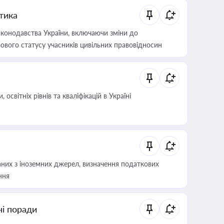
итика
конодавства України, включаючи зміни до
ового статусу учасників цивільних правовідносин
світніх рівнів та кваліфікацій в Україні
аних з іноземних джерел, визначення податкових
ння
ні поради