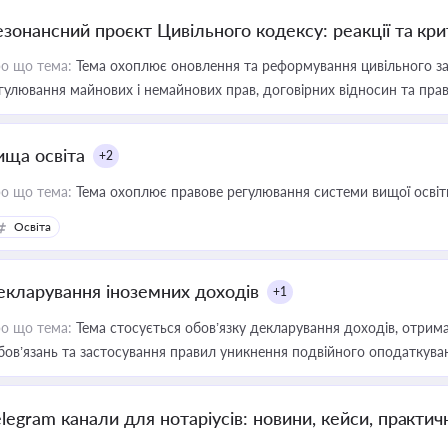
езонансний проєкт Цивільного кодексу: реакції та кр
о що тема:
Тема охоплює оновлення та реформування цивільного за
гулювання майнових і немайнових прав, договірних відносин та прав
ища освіта
+2
о що тема:
Тема охоплює правове регулювання системи вищої освіти, о
Освіта
екларування іноземних доходів
+1
о що тема:
Тема стосується обов’язку декларування доходів, отрим
бов’язань та застосування правил уникнення подвійного оподаткува
elegram канали для нотаріусів: новини, кейси, практич