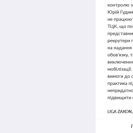
контролю з
Юрій Гудиме
не працюют
ТЦК, що пот
представник
рекрутери п
на надання 
обов'язку, 
виключення 
мобілізації
вимоги до о
практика пі
непридатнос
підвищити 
LIGA ZAKON