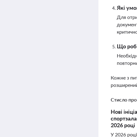
Які умо
Для отри
документ
критично
Що роби
Необхідн
повторни
Кожне з пи
розширений
Стисло про
Нові ініц
спортзала
2026 році
У 2026 роц