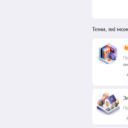
Теми, які мож
Пр
он
З
Пр