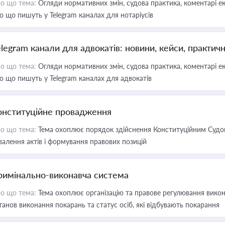
о що тема:
Огляди нормативних змін, судова практика, коментарі екс
о що пишуть у Telegram каналах для нотаріусів
elegram канали для адвокатів: новини, кейси, практич
о що тема:
Огляди нормативних змін, судова практика, коментарі екс
о що пишуть у Telegram каналах для адвокатів
онституційне провадження
о що тема:
Тема охоплює порядок здійснення Конституційним Судом
валення актів і формування правових позицій
римінально-виконавча система
о що тема:
Тема охоплює організацію та правове регулювання викона
танов виконання покарань та статус осіб, які відбувають покарання