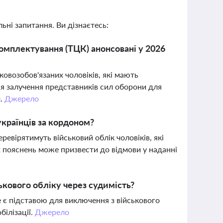
ьні запитання. Ви дізнаєтесь:
комплектування (ТЦК) анонсовані у 2026
овозобов'язаних чоловіків, які мають
я залучення представників сил оборони для
м.
Джерело
країнців за кордоном?
еревірятимуть військовий облік чоловіків, які
х пояснень може призвести до відмови у наданні
ькового обліку через судимість?
е є підставою для виключення з військового
білізації.
Джерело