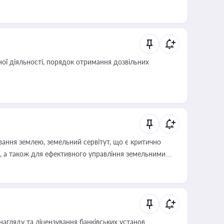
влади та контрагентами
ої діяльності, порядок отримання дозвільних
ування землею, земельний сервітут, що є критично
, а також для ефективного управління земельними
нагляду та ліцензування банківських установ