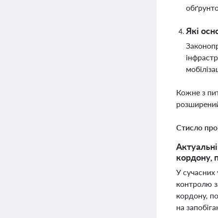
обґрунто
Які осн
Законопр
інфрастр
мобілізац
Кожне з пи
розширений
Стисло про
Актуальні
кордону, 
У сучасних
контролю з
кордону, п
на запобіга