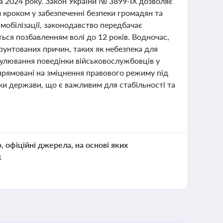
 2024 року. Закон України № 3899-ІХ дозволяє
 кроком у забезпеченні безпеки громадян та
 мобілізації, законодавство передбачає
ться позбавленням волі до 12 років. Водночас,
ґрунтованих причин, таких як небезпека для
гулювання поведінки військовослужбовців у
спрямовані на зміцнення правового режиму під
еки держави, що є важливим для стабільності та
о, офіційні джерела, на основі яких
к