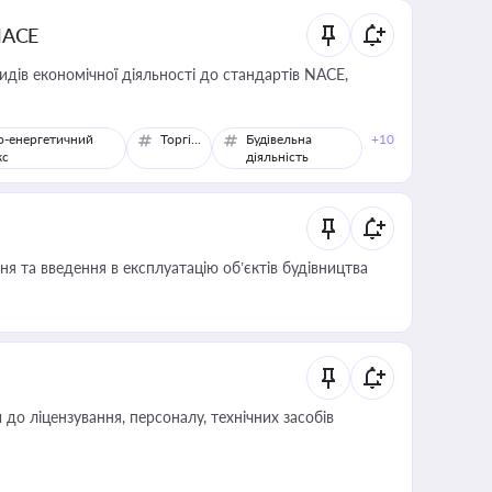
NACE
идів економічної діяльності до стандартів NACE,
о-енергетичний
Торгівля
Будівельна
+10
кс
діяльність
я та введення в експлуатацію об’єктів будівництва
о ліцензування, персоналу, технічних засобів