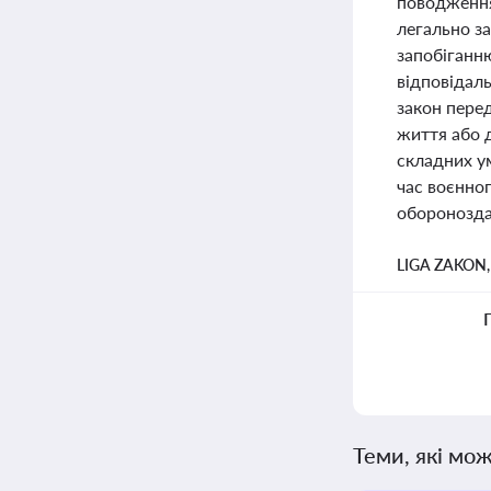
поводження
легально з
запобіганню
відповідаль
закон перед
життя або 
складних ум
час воєнног
оборонозда
LIGA ZAKON
Теми, які мож