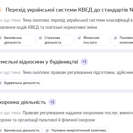
Перехід української системи КВЕД до стандартів 
о що тема:
Тема охоплює перехід української системи класифікації в
овлення кодів КВЕД та пов'язані нормативні зміни
Банківська
Страхова
Фінансові
Паливн
діяльність
діяльність
послуги
компле
емельні відносини у будівництві
+1
о що тема:
Тема охоплює правове регулювання підготовки, здійсненн
Будівельна діяльність
хоронна діяльність
+2
о що тема:
Правове регулювання надання охоронних послуг, вимоги д
орони та організації пультової й фізичної охорони
Банківська діяльність
Паливно-енергетичний комплекс