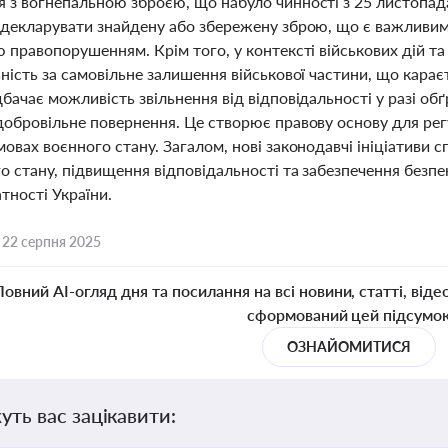
 з вогнепальною зброєю, що набуло чинності з 25 листопада
адекларувати знайдену або збережену зброю, що є важливим
 правопорушенням. Крім того, у контексті військових дій та
ність за самовільне залишення військової частини, що карає
бачає можливість звільнення від відповідальності у разі об
добровільне повернення. Це створює правову основу для ре
овах воєнного стану. Загалом, нові законодавчі ініціативи 
о стану, підвищення відповідальності та забезпечення безп
тності України.
,
22 серпня 2025
Повний AI-огляд дня та посилання на всі новини, статті, віде
сформований цей підсумо
ОЗНАЙОМИТИСЯ
уть вас зацікавити: