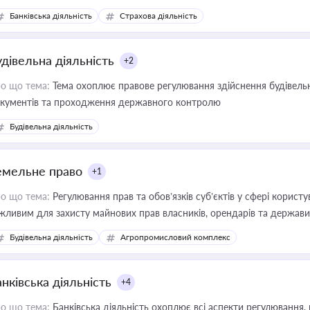
зиків недійсності та забезпечувати їх належне прийняття органами 
Банківська діяльність
Страхова діяльність
удівельна діяльність
+2
о що тема:
Тема охоплює правове регулювання здійснення будівельн
кументів та проходження державного контролю
Будівельна діяльність
емельне право
+1
о що тема:
Регулювання прав та обов’язків суб’єктів у сфері корист
жливим для захисту майнових прав власників, орендарів та держави
сурсами
Будівельна діяльність
Агропромисловий комплекс
нківська діяльність
+4
о що тема:
Банківська діяльність охоплює всі аспекти регулювання, 