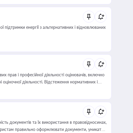
 підтримки енергії з альтернативних і відновлюваних
х прав і професійної діяльності оцінювачів, включно
і оціночної діяльності. Відстеження нормативних і
иста або бухгалтера під час оподаткування,
 статусу суб'єктів оціночної діяльності
сть документів та їх використання в правовідносинах,
а юристам правильно оформлювати документи, уникати