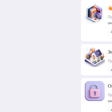
Пр
он
З
Пр
О
Пр
ох