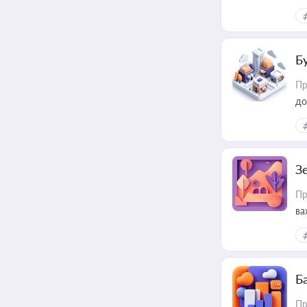
ри
Б
Пр
до
З
Пр
ва
ре
Ба
Пр