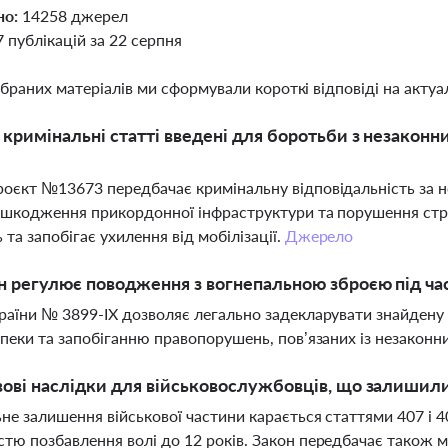
но:
14258 джерел
7 публікацій за 22 серпня
ібраних матеріалів ми сформували короткі відповіді на актуал
і кримінальні статті введені для боротьби з незакон
оєкт №13673 передбачає кримінальну відповідальність за н
ошкодження прикордонної інфраструктури та порушення стр
 та запобігає ухилення від мобілізації.
Джерело
н регулює поводження з вогнепальною зброєю під час
раїни № 3899-ІХ дозволяє легально задекларувати знайден
зпеки та запобіганню правопорушень, пов’язаних із незаконн
вові наслідки для військовослужбовців, що залишили
не залишення військової частини карається статтями 407 і 4
тю позбавлення волі до 12 років. Закон передбачає також мо