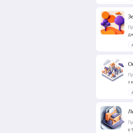
З
Пр
дж
О
Пр
з 
ме
пр
Л
Пр
у 