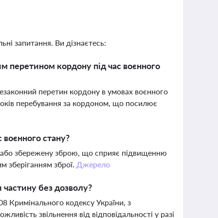
ьні запитання. Ви дізнаєтесь:
ним перетином кордону під час воєнного
езаконний перетин кордону в умовах воєнного
оків перебування за кордоном, що посилює
 воєнного стану?
у або збережену зброю, що сприяє підвищенню
им зберіганням зброї.
Джерело
 частину без дозволу?
08 Кримінального кодексу України, з
жливість звільнення від відповідальності у разі