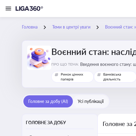
Головна
Теми в центрі уваги
Воєнний стан: 
Воєнний стан: наслі
Введення воєнного стану: щ
ПРО ЩО ТЕМА:
Ринок цінних
Банківська
паперів
діяльність
Головне за добу (AI)
Усі публікації
ГОЛОВНЕ ЗА ДОБУ
Головне за 