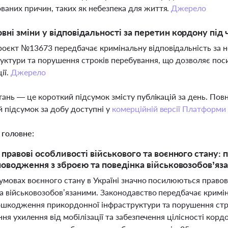
ваних причин, таких як небезпека для життя.
Джерело
овні зміни у відповідальності за перетин кордону під 
оєкт №13673 передбачає кримінальну відповідальність за 
уктури та порушення строків перебування, що дозволяє поси
ії.
Джерело
тань — це короткий підсумок змісту публікацій за день. По
 підсумок за добу доступні у
комерційній версії Платформи
 головне:
 правові особливості військового та воєнного стану: 
поводження з зброєю та поведінка військовозобов’яз
 умовах воєнного стану в Україні значно посилюються право
а військовозобов’язаними. Законодавство передбачає кримін
ошкодження прикордонної інфраструктури та порушення стр
ння ухилення від мобілізації та забезпечення цілісності ко