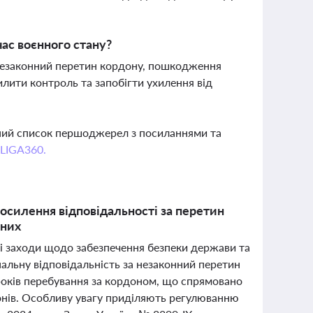
час воєнного стану?
незаконний перетин кордону, пошкодження
лити контроль та запобігти ухилення від
вний список першоджерел з посиланнями та
 LIGA360.
посилення відповідальності за перетин
аних
ві заходи щодо забезпечення безпеки держави та
альну відповідальність за незаконний перетин
оків перебування за кордоном, що спрямовано
рдонів. Особливу увагу приділяють регулюванню