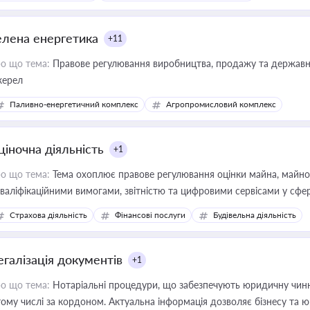
елена енергетика
+11
о що тема:
Правове регулювання виробництва, продажу та державної
ерел
Паливно-енергетичний комплекс
Агропромисловий комплекс
ціночна діяльність
+1
о що тема:
Тема охоплює правове регулювання оцінки майна, майнови
кваліфікаційними вимогами, звітністю та цифровими сервісами у сфер
дійних змін у цій сфері корисне для власника бізнесу, керівника, юр
Страхова діяльність
Фінансові послуги
Будівельна діяльність
иватизації, оренди державного майна, корпоративних угод і перевірки
егалізація документів
+1
о що тема:
Нотаріальні процедури, що забезпечують юридичну чинні
тому числі за кордоном. Актуальна інформація дозволяє бізнесу т