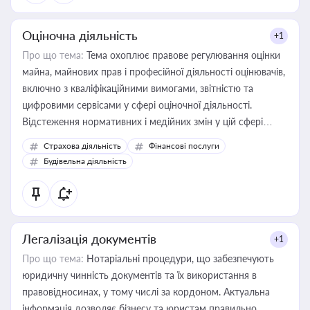
Оціночна діяльність
+1
Про що тема:
Тема охоплює правове регулювання оцінки
майна, майнових прав і професійної діяльності оцінювачів,
включно з кваліфікаційними вимогами, звітністю та
цифровими сервісами у сфері оціночної діяльності.
Відстеження нормативних і медійних змін у цій сфері
корисне для власника бізнесу, керівника, юриста або
Страхова діяльність
Фінансові послуги
бухгалтера під час оподаткування, приватизації, оренди
Будівельна діяльність
державного майна, корпоративних угод і перевірки
статусу суб'єктів оціночної діяльності
Легалізація документів
+1
Про що тема:
Нотаріальні процедури, що забезпечують
юридичну чинність документів та їх використання в
правовідносинах, у тому числі за кордоном. Актуальна
інформація дозволяє бізнесу та юристам правильно