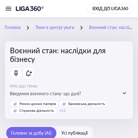
ВХІД ДО LIGA360
Головна
Теми в центрі уваги
Воєнний стан: наслідки для бізнесу
Воєнний стан: наслідки для
бізнесу
ПРО ЩО ТЕМА:
Введення воєнного стану: що далі?
Ринок цінних паперів
Банківська діяльність
Страхова діяльність
+11
Головне за добу (AI)
Усі публікації