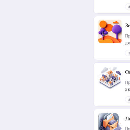
З
Пр
дж
О
Пр
з 
ме
пр
Л
Пр