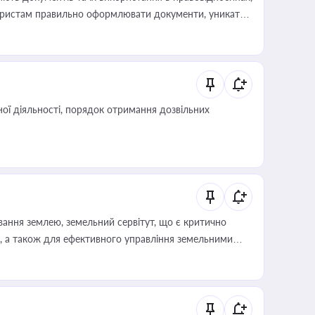
а юристам правильно оформлювати документи, уникати
влади та контрагентами
ої діяльності, порядок отримання дозвільних
ування землею, земельний сервітут, що є критично
, а також для ефективного управління земельними