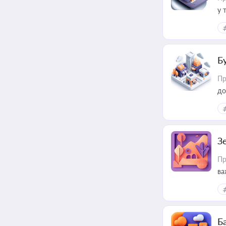
у 
ри
Б
Пр
до
З
Пр
ва
ре
Ба