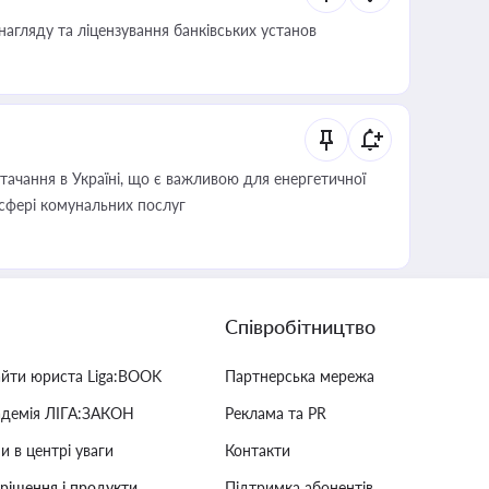
нагляду та ліцензування банківських установ
ачання в Україні, що є важливою для енергетичної
 сфері комунальних послуг
Співробітництво
айти юриста Liga:BOOK
Партнерська мережа
адемія ЛІГА:ЗАКОН
Реклама та PR
и в центрі уваги
Контакти
 рішення і продукти
Підтримка абонентів