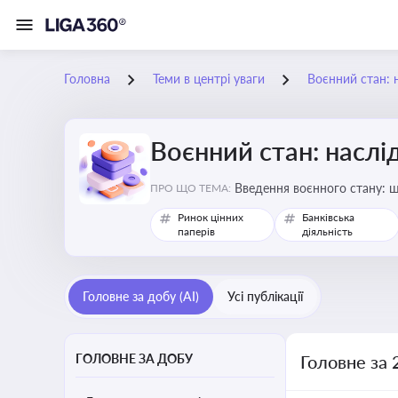
Головна
Теми в центрі уваги
Воєнний стан: 
Воєнний стан: наслі
Введення воєнного стану: щ
ПРО ЩО ТЕМА:
Ринок цінних
Банківська
паперів
діяльність
Головне за добу (AI)
Усі публікації
ГОЛОВНЕ ЗА ДОБУ
Головне за 