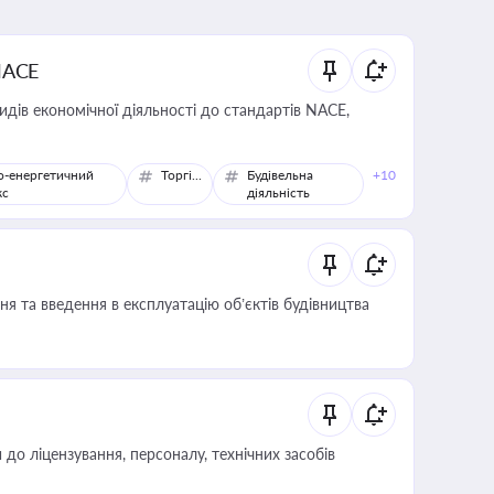
NACE
идів економічної діяльності до стандартів NACE,
о-енергетичний
Торгівля
Будівельна
+10
кс
діяльність
я та введення в експлуатацію об’єктів будівництва
о ліцензування, персоналу, технічних засобів