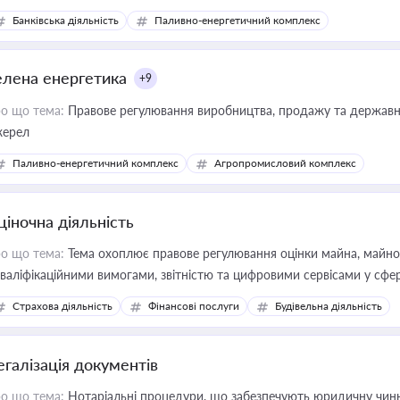
Банківська діяльність
Паливно-енергетичний комплекс
елена енергетика
+9
о що тема:
Правове регулювання виробництва, продажу та державної
ерел
Паливно-енергетичний комплекс
Агропромисловий комплекс
ціночна діяльність
о що тема:
Тема охоплює правове регулювання оцінки майна, майнови
кваліфікаційними вимогами, звітністю та цифровими сервісами у сфер
дійних змін у цій сфері корисне для власника бізнесу, керівника, юр
Страхова діяльність
Фінансові послуги
Будівельна діяльність
иватизації, оренди державного майна, корпоративних угод і перевірки
егалізація документів
о що тема:
Нотаріальні процедури, що забезпечують юридичну чинні