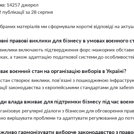
но:
14257 джерел
2 публікації за 28 серпня
ібраних матеріалів ми сформували короткі відповіді на актуал
овні правові виклики для бізнесу в умовах воєнного с
 виклики включають підтвердження форс-мажорних обстави
ках, а також адаптацію податкової системи до особливостей
ває воєнний стан на організацію виборів в Україні?
стан створює виклики, пов’язані з пошкодженою інфраструк
ації законодавства з європейськими стандартами для забезп
оди влада вживає для підтримки бізнесу під час воєн
ганізовує регулярні діалоги з бізнесом для обговорення пр
но вирішувати проблеми та адаптувати регулювання до пот
жливо гармонізувати виборче законодавство з прав