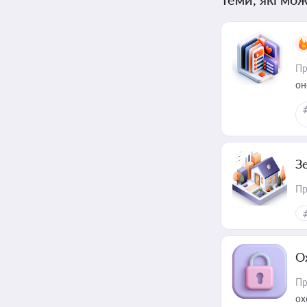
Пр
он
З
Пр
О
Пр
ох