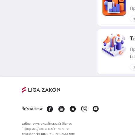
Пр
Т
Пр
бе
Зв'язатися:
забезпечує український бізнес
інформацією, аналітикою та
технологічними рішеннями для