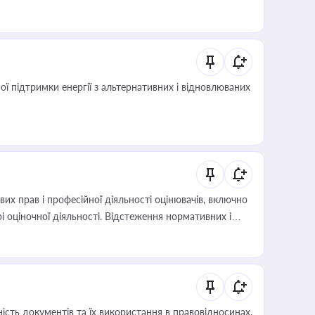
 підтримки енергії з альтернативних і відновлюваних
х прав і професійної діяльності оцінювачів, включно
і оціночної діяльності. Відстеження нормативних і
иста або бухгалтера під час оподаткування,
 статусу суб'єктів оціночної діяльності
сть документів та їх використання в правовідносинах,