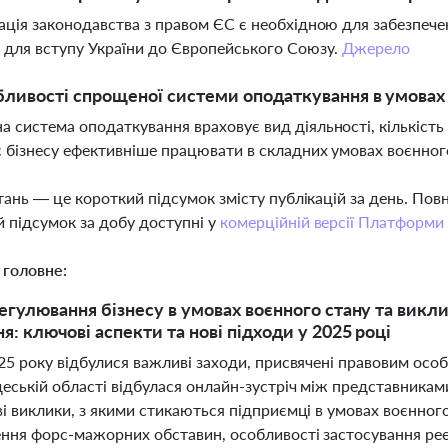
ація законодавства з правом ЄС є необхідною для забезпе
для вступу України до Європейського Союзу.
Джерело
бливості спрощеної системи оподаткування в умовах
 система оподаткування враховує вид діяльності, кількість
 бізнесу ефективніше працювати в складних умовах воєнног
тань — це короткий підсумок змісту публікацій за день. По
 підсумок за добу доступні у
комерційній версії Платформи
 головне:
егулювання бізнесу в умовах воєнного стану та виклик
я: ключові аспекти та нові підходи у 2025 році
25 року відбулися важливі заходи, присвячені правовим особ
еській області відбулася онлайн-зустріч між представникам
і виклики, з якими стикаються підприємці в умовах воєнног
ння форс-мажорних обставин, особливості застосування ре