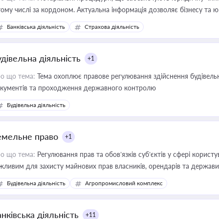
тому числі за кордоном. Актуальна інформація дозволяє бізнесу т
зиків недійсності та забезпечувати їх належне прийняття органами 
Банківська діяльність
Страхова діяльність
удівельна діяльність
+1
о що тема:
Тема охоплює правове регулювання здійснення будівельн
кументів та проходження державного контролю
Будівельна діяльність
емельне право
+1
о що тема:
Регулювання прав та обов’язків суб’єктів у сфері корист
жливим для захисту майнових прав власників, орендарів та держави
сурсами
Будівельна діяльність
Агропромисловий комплекс
нківська діяльність
+11