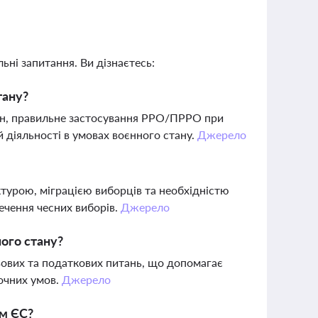
ьні запитання. Ви дізнаєтесь:
тану?
н, правильне застосування РРО/ПРРО при
 діяльності в умовах воєнного стану.
Джерело
турою, міграцією виборців та необхідністю
ечення чесних виборів.
Джерело
ного стану?
авових та податкових питань, що допомагає
очних умов.
Джерело
ом ЄС?