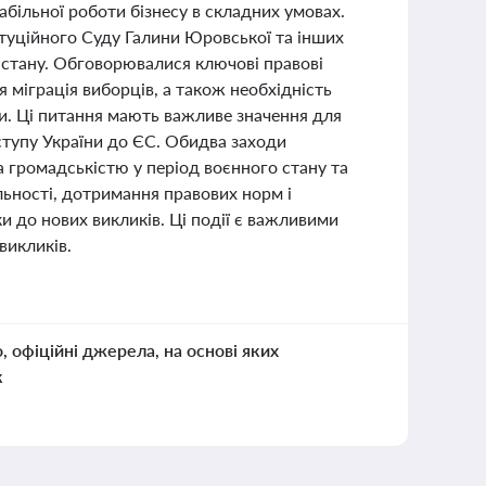
більної роботи бізнесу в складних умовах.
итуційного Суду Галини Юровської та інших
о стану. Обговорювалися ключові правові
 міграція виборців, а також необхідність
и. Ці питання мають важливе значення для
вступу України до ЄС. Обидва заходи
 громадськістю у період воєнного стану та
льності, дотримання правових норм і
и до нових викликів. Ці події є важливими
викликів.
о, офіційні джерела, на основі яких
к