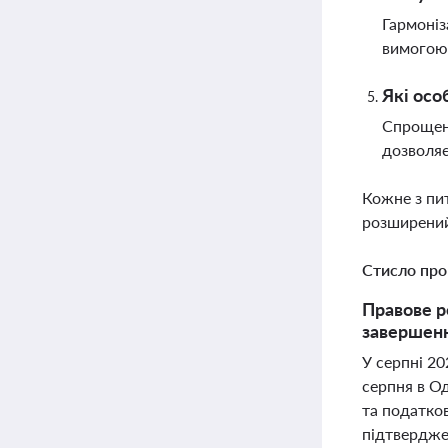
Гармоніз
вимогою 
Які осо
Спрощена
дозволяє
Кожне з пи
розширений
Стисло про
Правове р
завершенн
У серпні 20
серпня в Од
та податков
підтвердже