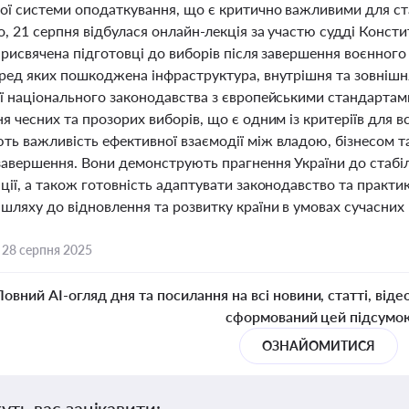
ої системи оподаткування, що є критично важливими для ста
, 21 серпня відбулася онлайн-лекція за участю судді Конст
присвячена підготовці до виборів після завершення воєнног
ред яких пошкоджена інфраструктура, внутрішня та зовнішня
ії національного законодавства з європейськими стандартам
я чесних та прозорих виборів, що є одним із критеріїв для 
ть важливість ефективної взаємодії між владою, бізнесом та
 завершення. Вони демонструють прагнення України до стабі
ції, а також готовність адаптувати законодавство та практик
шляху до відновлення та розвитку країни в умовах сучасних 
,
28 серпня 2025
Повний AI-огляд дня та посилання на всі новини, статті, віде
сформований цей підсумо
ОЗНАЙОМИТИСЯ
уть вас зацікавити: