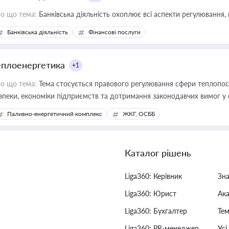
о що тема:
Банківська діяльність охоплює всі аспекти регулювання, 
Банківська діяльність
Фінансові послуги
еплоенергетика
+1
о що тема:
Тема стосується правового регулювання сфери теплопост
зпеки, економіки підприємств та дотримання законодавчих вимог у
Паливно-енергетичний комплекс
ЖКГ, ОСББ
Каталог рішень
Liga360: Керівник
Зн
Liga360: Юрист
Ак
Liga360: Бухгалтер
Тем
Liga360: PR-менеджер
Усі