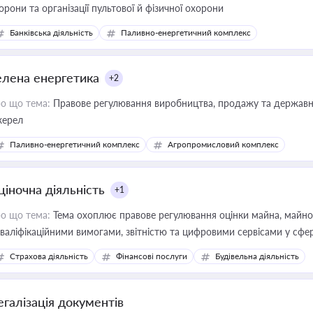
орони та організації пультової й фізичної охорони
Банківська діяльність
Паливно-енергетичний комплекс
елена енергетика
+2
о що тема:
Правове регулювання виробництва, продажу та державної
ерел
Паливно-енергетичний комплекс
Агропромисловий комплекс
ціночна діяльність
+1
о що тема:
Тема охоплює правове регулювання оцінки майна, майнови
кваліфікаційними вимогами, звітністю та цифровими сервісами у сфер
дійних змін у цій сфері корисне для власника бізнесу, керівника, юр
Страхова діяльність
Фінансові послуги
Будівельна діяльність
иватизації, оренди державного майна, корпоративних угод і перевірки
егалізація документів