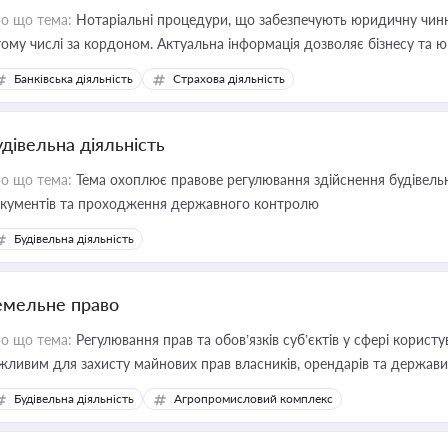
о що тема:
Нотаріальні процедури, що забезпечують юридичну чинні
тому числі за кордоном. Актуальна інформація дозволяє бізнесу т
зиків недійсності та забезпечувати їх належне прийняття органами 
Банківська діяльність
Страхова діяльність
удівельна діяльність
о що тема:
Тема охоплює правове регулювання здійснення будівельн
кументів та проходження державного контролю
Будівельна діяльність
емельне право
о що тема:
Регулювання прав та обов’язків суб’єктів у сфері корист
жливим для захисту майнових прав власників, орендарів та держави
сурсами
Будівельна діяльність
Агропромисловий комплекс