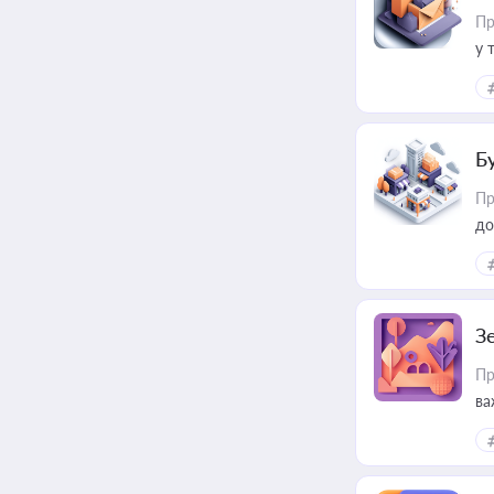
Пр
у 
ри
Б
Пр
до
З
Пр
ва
ре