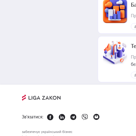
Ба
Пр
Т
Пр
бе
Зв'язатися:
забезпечує український бізнес