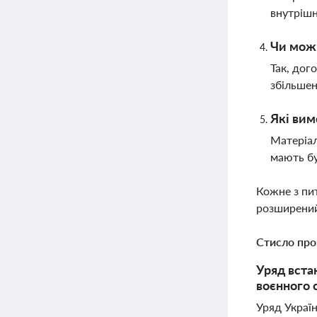
внутрішн
Чи можн
Так, дог
збільшен
Які вим
Матеріал
мають б
Кожне з пи
розширений
Стисло про
Уряд вста
воєнного 
Уряд Україн