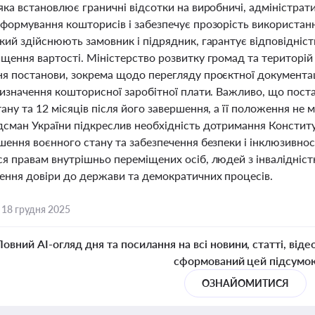
яка встановлює граничні відсотки на виробничі, адміністрат
 формування кошторисів і забезпечує прозорість використан
який здійснюють замовник і підрядник, гарантує відповідніс
ищення вартості. Міністерство розвитку громад та територі
я постанови, зокрема щодо перегляду проєктної документаці
визначення кошторисної заробітної плати. Важливо, що поста
ану та 12 місяців після його завершення, а її положення не 
сман України підкреслив необхідність дотримання Конституц
шення воєнного стану та забезпечення безпеки і інклюзивно
ся правам внутрішньо переміщених осіб, людей з інвалідніс
ення довіри до держави та демократичних процесів.
,
18 грудня 2025
Повний AI-огляд дня та посилання на всі новини, статті, віде
сформований цей підсумо
ОЗНАЙОМИТИСЯ