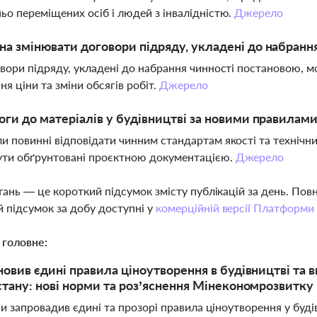
ьо переміщених осіб і людей з інвалідністю.
Джерело
а змінювати договори підряду, укладені до набран
овори підряду, укладені до набрання чинності постановою, м
ня ціни та зміни обсягів робіт.
Джерело
оги до матеріалів у будівництві за новими правилам
и повинні відповідати чинним стандартам якості та технічни
ути обґрунтовані проєктною документацією.
Джерело
тань — це короткий підсумок змісту публікацій за день. По
 підсумок за добу доступні у
комерційній версії Платформи
 головне:
новив єдині правила ціноутворення в будівництві та в
стану: нові норми та роз’яснення Мінекономрозвитку
и запровадив єдині та прозорі правила ціноутворення у буді