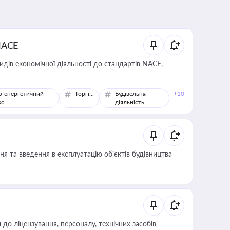
NACE
идів економічної діяльності до стандартів NACE,
о-енергетичний
Торгівля
Будівельна
+10
кс
діяльність
я та введення в експлуатацію об’єктів будівництва
о ліцензування, персоналу, технічних засобів