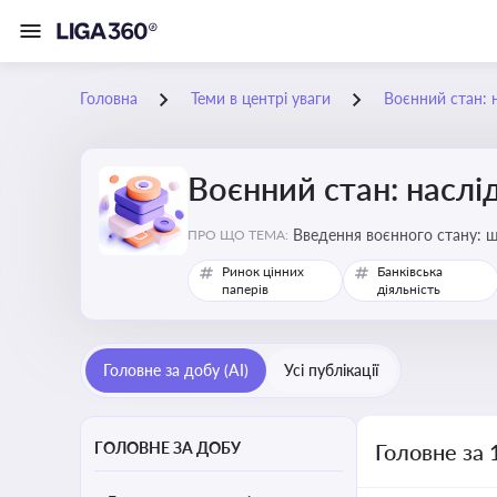
Головна
Теми в центрі уваги
Воєнний стан: 
Воєнний стан: наслі
Введення воєнного стану: щ
ПРО ЩО ТЕМА:
Ринок цінних
Банківська
паперів
діяльність
Головне за добу (AI)
Усі публікації
ГОЛОВНЕ ЗА ДОБУ
Головне за 