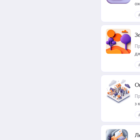
ох
З
Пр
дж
О
Пр
з 
ме
пр
Л