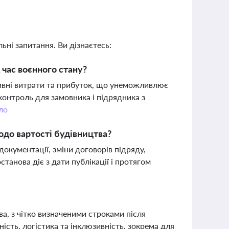
ьні запитання. Ви дізнаєтесь:
 час воєнного стану?
тивні витрати та прибуток, що унеможливлює
онтроль для замовника і підрядника з
ло
до вартості будівництва?
окументації, зміни договорів підряду,
станова діє з дати публікації і протягом
а, з чітко визначеними строками після
ість, логістика та інклюзивність, зокрема для