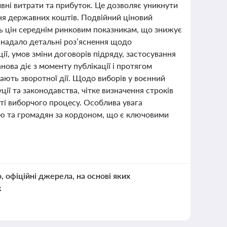
ивні витрати та прибуток. Це дозволяє уникнути
ня державних коштів. Подвійний ціновий
ть цін середнім ринковим показникам, що знижує
й надало детальні роз’яснення щодо
ї, умов зміни договорів підряду, застосування
нова діє з моменту публікації і протягом
мають зворотної дії. Щодо виборів у воєнний
ії та законодавства, чітке визначення строків
сті виборчого процесу. Особлива увага
тю та громадян за кордоном, що є ключовими
о, офіційні джерела, на основі яких
к