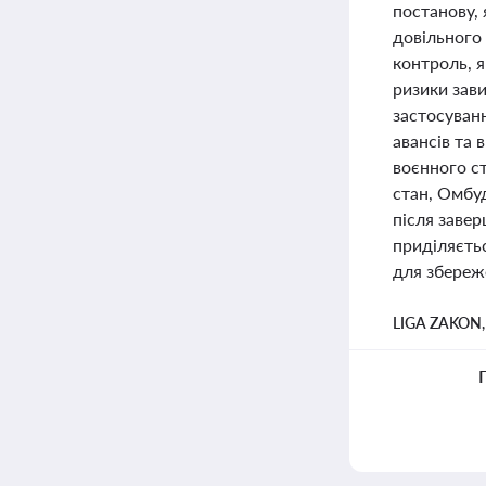
постанову, 
довільного
контроль, 
ризики зав
застосуванн
авансів та 
воєнного ст
стан, Омбуд
після завер
приділяєть
для збереж
LIGA ZAKON