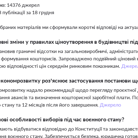
но:
14376 джерел
3 публікації за 18 грудня
ібраних матеріалів ми сформували короткі відповіді на актуал
овні зміни у правилах ціноутворення в будівництві під
ановив граничні відсотки на загальновиробничі, адміністра
 формування кошторисів. Запроваджено подвійний ціновий к
ою відповідності цін середнім ринковим показникам.
Джере
кономрозвитку роз’яснює застосування постанови що
мрозвитку надало рекомендації щодо перегляду проєктної д
ання авансів та визначення кошторисної заробітної плати. По
 стану та 12 місяців після його завершення.
Джерело
вові особливості виборів під час воєнного стану?
ають відбуватися відповідно до Конституції та законодавств
ня воєнного стану. Забезпечується безпека, юридична готовн