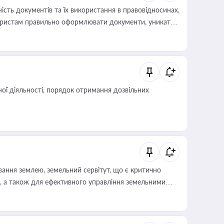
сть документів та їх використання в правовідносинах,
а юристам правильно оформлювати документи, уникати
влади та контрагентами
ої діяльності, порядок отримання дозвільних
ування землею, земельний сервітут, що є критично
, а також для ефективного управління земельними