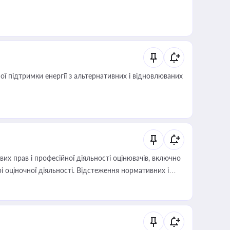
 підтримки енергії з альтернативних і відновлюваних
х прав і професійної діяльності оцінювачів, включно
і оціночної діяльності. Відстеження нормативних і
иста або бухгалтера під час оподаткування,
 статусу суб'єктів оціночної діяльності