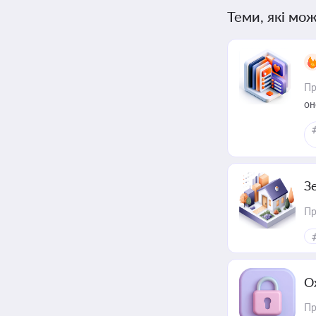
Теми, які мож
Пр
он
З
Пр
О
Пр