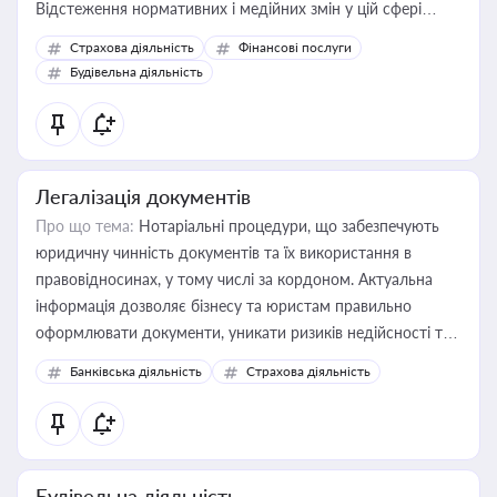
Відстеження нормативних і медійних змін у цій сфері
корисне для власника бізнесу, керівника, юриста або
Страхова діяльність
Фінансові послуги
бухгалтера під час оподаткування, приватизації, оренди
Будівельна діяльність
державного майна, корпоративних угод і перевірки
статусу суб'єктів оціночної діяльності
Легалізація документів
Про що тема:
Нотаріальні процедури, що забезпечують
юридичну чинність документів та їх використання в
правовідносинах, у тому числі за кордоном. Актуальна
інформація дозволяє бізнесу та юристам правильно
оформлювати документи, уникати ризиків недійсності та
забезпечувати їх належне прийняття органами влади та
Банківська діяльність
Страхова діяльність
контрагентами
Будівельна діяльність