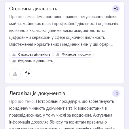
Оціночна діяльність
+1
Про що тема:
Тема охоплює правове регулювання оцінки
майна, майнових прав і професійної діяльності оцінювачів,
включно з кваліфікаційними вимогами, звітністю та
цифровими сервісами у сфері оціночної діяльності.
Відстеження нормативних і медійних змін у цій сфері
корисне для власника бізнесу, керівника, юриста або
Страхова діяльність
Фінансові послуги
бухгалтера під час оподаткування, приватизації, оренди
Будівельна діяльність
державного майна, корпоративних угод і перевірки
статусу суб'єктів оціночної діяльності
Легалізація документів
+1
Про що тема:
Нотаріальні процедури, що забезпечують
юридичну чинність документів та їх використання в
правовідносинах, у тому числі за кордоном. Актуальна
інформація дозволяє бізнесу та юристам правильно
оформлювати документи, уникати ризиків недійсності та