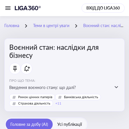
ВХІД ДО LIGA360
Головна
Теми в центрі уваги
Воєнний стан: наслідки для бізнесу
Воєнний стан: наслідки для
бізнесу
ПРО ЩО ТЕМА:
Введення воєнного стану: що далі?
Ринок цінних паперів
Банківська діяльність
Страхова діяльність
+11
Головне за добу (AI)
Усі публікації