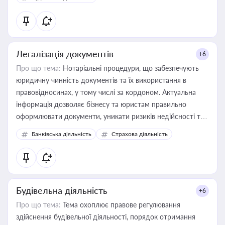
державного майна, корпоративних угод і перевірки
статусу суб'єктів оціночної діяльності
Легалізація документів
+6
Про що тема:
Нотаріальні процедури, що забезпечують
юридичну чинність документів та їх використання в
правовідносинах, у тому числі за кордоном. Актуальна
інформація дозволяє бізнесу та юристам правильно
оформлювати документи, уникати ризиків недійсності та
забезпечувати їх належне прийняття органами влади та
Банківська діяльність
Страхова діяльність
контрагентами
Будівельна діяльність
+6
Про що тема:
Тема охоплює правове регулювання
здійснення будівельної діяльності, порядок отримання