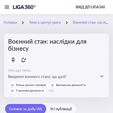
ВХІД ДО LIGA360
Головна
Теми в центрі уваги
Воєнний стан: наслідки для бізнесу
Воєнний стан: наслідки для
бізнесу
ПРО ЩО ТЕМА:
Введення воєнного стану: що далі?
Ринок цінних паперів
Банківська діяльність
Страхова діяльність
+11
Головне за добу (AI)
Усі публікації