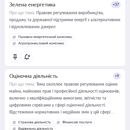
Зелена енергетика
+37
Про що тема:
Правове регулювання виробництва,
продажу та державної підтримки енергії з альтернативних
і відновлюваних джерел
Паливно-енергетичний комплекс
Агропромисловий комплекс
Оціночна діяльність
+9
Про що тема:
Тема охоплює правове регулювання оцінки
майна, майнових прав і професійної діяльності оцінювачів,
включно з кваліфікаційними вимогами, звітністю та
цифровими сервісами у сфері оціночної діяльності.
Відстеження нормативних і медійних змін у цій сфері
корисне для власника бізнесу, керівника, юриста або
Страхова діяльність
Фінансові послуги
бухгалтера під час оподаткування, приватизації, оренди
Будівельна діяльність