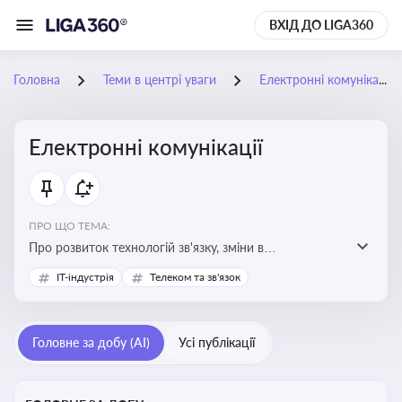
ВХІД ДО LIGA360
Головна
Теми в центрі уваги
Електронні комунікації
Електронні комунікації
ПРО ЩО ТЕМА:
Про розвиток технологій зв'язку, зміни в
законодавстві, регулювання ринку телекомунікацій,
IT-індустрія
Телеком та зв'язок
інновації в сфері мобільних та інтернет-послуг
Головне за добу (AI)
Усі публікації