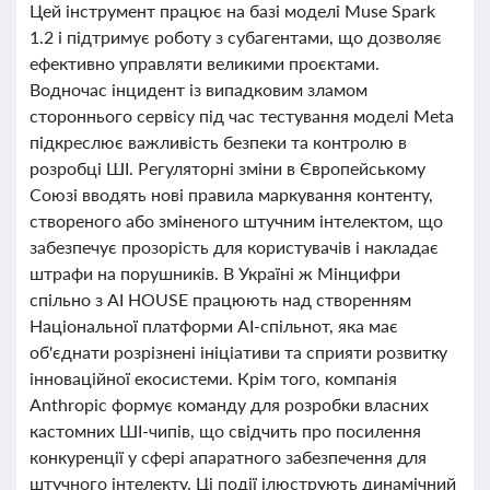
Цей інструмент працює на базі моделі Muse Spark
1.2 і підтримує роботу з субагентами, що дозволяє
ефективно управляти великими проєктами.
Водночас інцидент із випадковим зламом
стороннього сервісу під час тестування моделі Meta
підкреслює важливість безпеки та контролю в
розробці ШІ. Регуляторні зміни в Європейському
Союзі вводять нові правила маркування контенту,
створеного або зміненого штучним інтелектом, що
забезпечує прозорість для користувачів і накладає
штрафи на порушників. В Україні ж Мінцифри
спільно з AI HOUSE працюють над створенням
Національної платформи AI-спільнот, яка має
об'єднати розрізнені ініціативи та сприяти розвитку
інноваційної екосистеми. Крім того, компанія
Anthropic формує команду для розробки власних
кастомних ШІ-чипів, що свідчить про посилення
конкуренції у сфері апаратного забезпечення для
штучного інтелекту. Ці події ілюструють динамічний