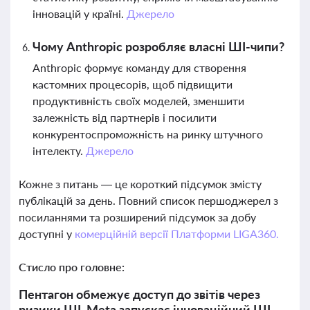
інновацій у країні.
Джерело
Чому Anthropic розробляє власні ШІ-чипи?
Anthropic формує команду для створення
кастомних процесорів, щоб підвищити
продуктивність своїх моделей, зменшити
залежність від партнерів і посилити
конкурентоспроможність на ринку штучного
інтелекту.
Джерело
Кожне з питань — це короткий підсумок змісту
публікацій за день. Повний список першоджерел з
посиланнями та розширений підсумок за добу
доступні у
комерційній версії Платформи LIGA360.
Стисло про головне:
Пентагон обмежує доступ до звітів через
ризики ШІ, Meta запускає інноваційний ШІ-