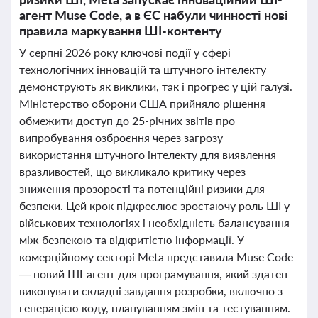
агент Muse Code, а в ЄС набули чинності нові
правила маркування ШІ-контенту
У серпні 2026 року ключові події у сфері
технологічних інновацій та штучного інтелекту
демонструють як виклики, так і прогрес у цій галузі.
Міністерство оборони США прийняло рішення
обмежити доступ до 25-річних звітів про
випробування озброєння через загрозу
використання штучного інтелекту для виявлення
вразливостей, що викликало критику через
зниження прозорості та потенційні ризики для
безпеки. Цей крок підкреслює зростаючу роль ШІ у
військових технологіях і необхідність балансування
між безпекою та відкритістю інформації. У
комерційному секторі Meta представила Muse Code
— новий ШІ-агент для програмування, який здатен
виконувати складні завдання розробки, включно з
генерацією коду, плануванням змін та тестуванням.