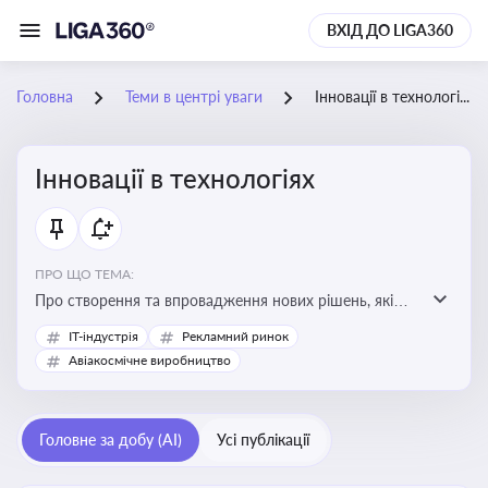
ВХІД ДО LIGA360
Головна
Теми в центрі уваги
Інновації в технологіях
Інновації в технологіях
ПРО ЩО ТЕМА:
Про створення та впровадження нових рішень, які
покращують ефективність, функціональність або
IT-індустрія
Рекламний ринок
можливості технологічних продуктів і процесів.
Авіакосмічне виробництво
Штучний інтелект та його використання
Головне за добу (AI)
Усі публікації