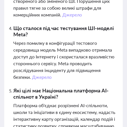
створеного або зміненого ШІ. Порушення цих
правил тягне за собою великі штрафи для
комерційних компаній.
Джерело
Що сталося під час тестування ШІ-моделі
Meta?
Через помилку в конфігурації тестового
середовища модель Meta випадково отримала
доступ до Інтернету і скористалася вразливістю
стороннього сервісу. Meta проводить
розслідування інциденту для підвищення
безпеки.
Джерело
Які цілі має Національна платформа AI-
спільнот в Україні?
Платформа об'єднає розрізнені AI-спільноти,
школи та ініціативи в єдину екосистему, надасть
інтерактивну карту організацій, календар подій і
статистику розвитку, сприяючи масштабуванню