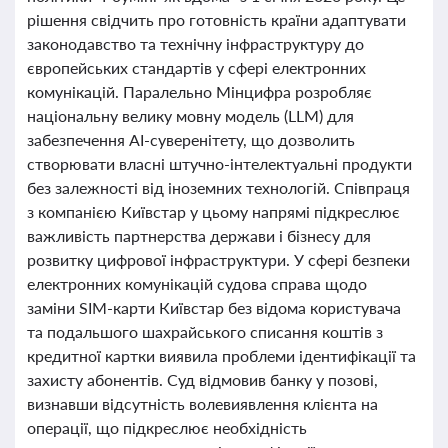
рішення свідчить про готовність країни адаптувати
законодавство та технічну інфраструктуру до
європейських стандартів у сфері електронних
комунікацій. Паралельно Мінцифра розробляє
національну велику мовну модель (LLM) для
забезпечення AI-суверенітету, що дозволить
створювати власні штучно-інтелектуальні продукти
без залежності від іноземних технологій. Співпраця
з компанією Київстар у цьому напрямі підкреслює
важливість партнерства держави і бізнесу для
розвитку цифрової інфраструктури. У сфері безпеки
електронних комунікацій судова справа щодо
заміни SIM-карти Київстар без відома користувача
та подальшого шахрайського списання коштів з
кредитної картки виявила проблеми ідентифікації та
захисту абонентів. Суд відмовив банку у позові,
визнавши відсутність волевиявлення клієнта на
операції, що підкреслює необхідність