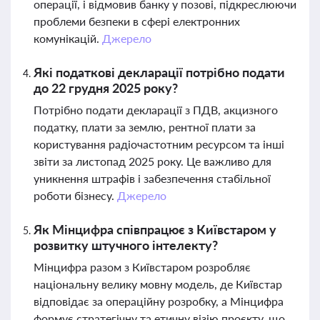
операції, і відмовив банку у позові, підкреслюючи
проблеми безпеки в сфері електронних
комунікацій.
Джерело
Які податкові декларації потрібно подати
до 22 грудня 2025 року?
Потрібно подати декларації з ПДВ, акцизного
податку, плати за землю, рентної плати за
користування радіочастотним ресурсом та інші
звіти за листопад 2025 року. Це важливо для
уникнення штрафів і забезпечення стабільної
роботи бізнесу.
Джерело
Як Мінцифра співпрацює з Київстаром у
розвитку штучного інтелекту?
Мінцифра разом з Київстаром розробляє
національну велику мовну модель, де Київстар
відповідає за операційну розробку, а Мінцифра
формує стратегічну та етичну візію проєкту, що