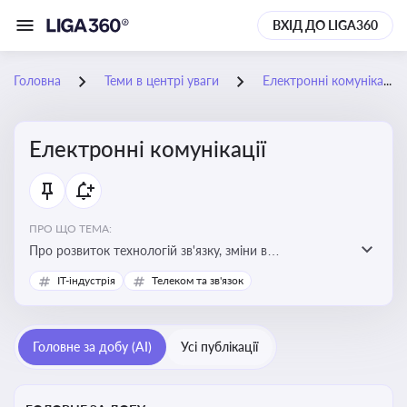
ВХІД ДО LIGA360
Головна
Теми в центрі уваги
Електронні комунікації
Електронні комунікації
ПРО ЩО ТЕМА:
Про розвиток технологій зв'язку, зміни в
законодавстві, регулювання ринку телекомунікацій,
IT-індустрія
Телеком та зв'язок
інновації в сфері мобільних та інтернет-послуг
Головне за добу (AI)
Усі публікації