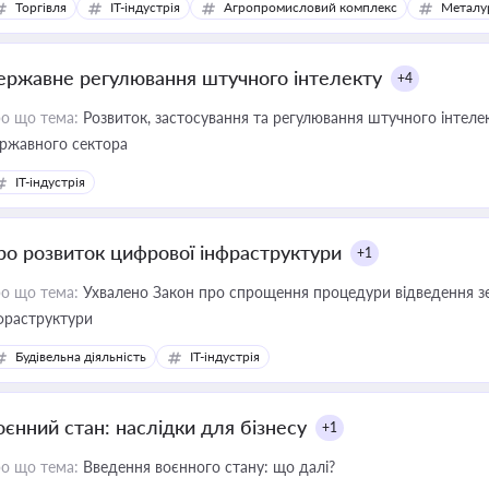
Торгівля
IT-індустрія
Агропромисловий комплекс
Металу
ержавне регулювання штучного інтелекту
+4
о що тема:
Розвиток, застосування та регулювання штучного інтелек
ржавного сектора
IT-індустрія
ро розвиток цифрової інфраструктури
+1
о що тема:
Ухвалено Закон про спрощення процедури відведення зе
фраструктури
Будівельна діяльність
IT-індустрія
оєнний стан: наслідки для бізнесу
+1
о що тема:
Введення воєнного стану: що далі?