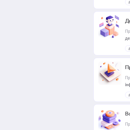
Д
Пр
де
П
Пр
ін
В
Пр