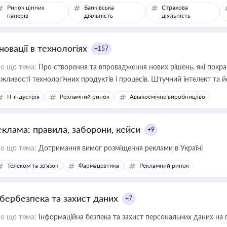
Ринок цінних
Банківська
Страхова
паперів
діяльність
діяльність
новації в технологіях
+157
о що тема:
Про створення та впровадження нових рішень, які покра
жливості технологічних продуктів і процесів. Штучний інтелект та 
IT-індустрія
Рекламний ринок
Авіакосмічне виробництво
еклама: правила, заборони, кейси
+9
о що тема:
Дотримання вимог розміщення реклами в Україні
Телеком та зв'язок
Фармацевтика
Рекламний ринок
ібербезпека та захист даних
+7
о що тема:
Інформаційна безпека та захист персональних даних на 