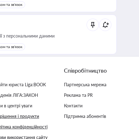
ом та зв'язок
 дії з персональними даними
ом та зв'язок
Співробітництво
айти юриста Liga:BOOK
Партнерська мережа
адемія ЛІГА:ЗАКОН
Реклама та PR
и в центрі уваги
Контакти
 рішення і продукти
Підтримка абонентів
ітика конфіденційності
ви використання сайту