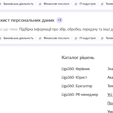
Банківська діяльність
Фінансові послуги
IT-індустрія
Телек
ахист персональних даних
+3
о що тема:
Підбірка інформації про збір, обробку, передачу та інші
Банківська діяльність
Фінансові послуги
IT-індустрія
Телек
Каталог рішень
Liga360: Керівник
Зн
Liga360: Юрист
Ак
Liga360: Бухгалтер
Тем
Liga360: PR-менеджер
Усі
Пол
Умо