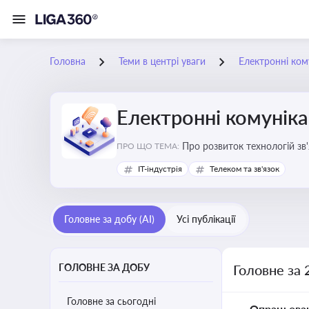
Головна
Теми в центрі уваги
Електронні кому
Електронні комуніка
Про розвиток технологій зв'
ПРО ЩО ТЕМА:
IT-індустрія
Телеком та зв'язок
Головне за добу (AI)
Усі публікації
ГОЛОВНЕ ЗА ДОБУ
Головне за 
Головне за сьогодні
Опрацьова