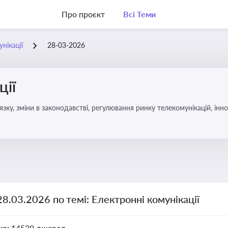
Про проєкт
Всі Теми
нікації
28-03-2026
ції
язку, зміни в законодавстві, регулювання ринку телекомунікацій, інно
28.03.2026 по темі: Електронні комунікації
но:
14529 джерел