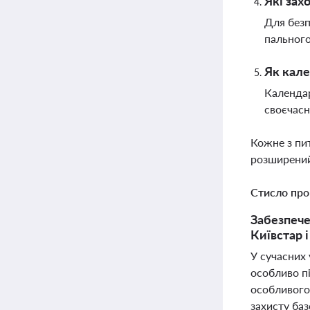
Які зах
Для безп
пального
Як кале
Календар
своєчасн
Кожне з пи
розширений
Стисло про
Забезпече
Київстар 
У сучасних 
особливо п
особливого
захисту баз