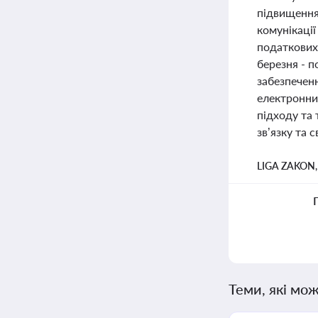
підвищення 
комунікаці
податкових 
березня - п
забезпеченн
електронних
підходу та
зв’язку та 
LIGA ZAKON
Теми, які мож