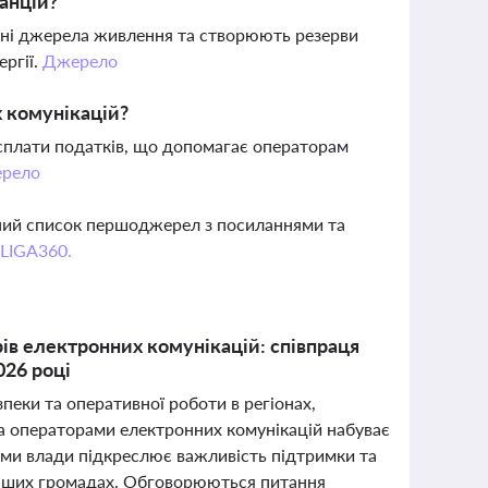
анцій?
вні джерела живлення та створюють резерви
ергії.
Джерело
 комунікацій?
 сплати податків, що допомагає операторам
рело
вний список першоджерел з посиланнями та
 LIGA360.
рів електронних комунікацій: співпраця
026 році
пеки та оперативної роботи в регіонах,
та операторами електронних комунікацій набуває
ками влади підкреслює важливість підтримки та
ечніших громадах. Обговорюються питання