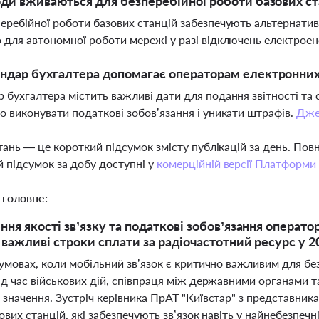
оди вживаються для безперебійної роботи базових ст
еребійної роботи базових станцій забезпечують альтернати
 для автономної роботи мережі у разі відключень електроен
ндар бухгалтера допомагає операторам електронних
 бухгалтера містить важливі дати для подання звітності та
о виконувати податкові зобов’язання і уникати штрафів.
Дже
тань — це короткий підсумок змісту публікацій за день. По
 підсумок за добу доступні у
комерційній версії Платформи
 головне:
ння якості зв’язку та податкові зобов’язання операто
і важливі строки сплати за радіочастотний ресурс у 2
умовах, коли мобільний зв’язок є критично важливим для без
ід час військових дій, співпраця між державними органами 
 значення. Зустріч керівника ПрАТ "Київстар" з представни
ових станцій, які забезпечують зв’язок навіть у найнебезп