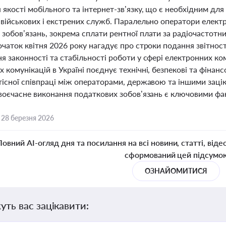
якості мобільного та інтернет-зв’язку, що є необхідним для
ї військових і екстрених служб. Паралельно оператори елек
зобов’язань, зокрема сплати рентної плати за радіочастотн
очаток квітня 2026 року нагадує про строки подання звітнос
я законності та стабільності роботи у сфері електронних ко
 комунікацій в Україні поєднує технічні, безпекові та фінан
 тісної співпраці між операторами, державою та іншими заці
своєчасне виконання податкових зобов’язань є ключовими фа
,
28 березня 2026
Повний AI-огляд дня та посилання на всі новини, статті, віде
сформований цей підсумо
ОЗНАЙОМИТИСЯ
уть вас зацікавити: