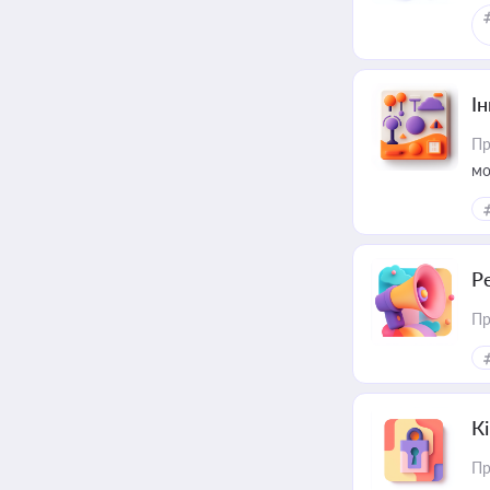
Ін
Пр
мо
Р
Пр
К
Пр