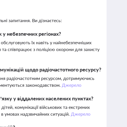
ьні запитання. Ви дізнаєтесь:
 у небезпечних регіонах?
а обслуговують їх навіть у найнебезпечніших
та співпрацює з поліцією охорони для захисту
омунікацій щодо радіочастотного ресурсу?
ання радіочастотним ресурсом, дотримуючись
ламентуються законодавством.
Джерело
’язку у віддалених населених пунктах?
дітей, комунікації військових та екстрених
 в умовах надзвичайних ситуацій.
Джерело