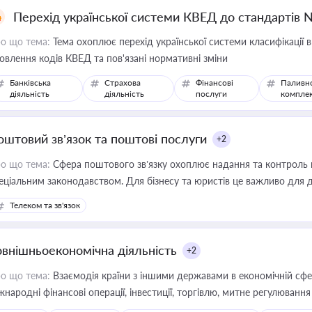
Перехід української системи КВЕД до стандартів 
о що тема:
Тема охоплює перехід української системи класифікації в
овлення кодів КВЕД та пов'язані нормативні зміни
Банківська
Страхова
Фінансові
Паливн
діяльність
діяльність
послуги
компле
оштовий зв’язок та поштові послуги
+2
о що тема:
Сфера поштового зв’язку охоплює надання та контроль 
еціальним законодавством. Для бізнесу та юристів це важливо для д
єстрах і забезпечення прав споживачів.
Телеком та зв'язок
овнішньоекономічна діяльність
+2
о що тема:
Взаємодія країни з іншими державами в економічній сфері
жнародні фінансові операції, інвестиції, торгівлю, митне регулювання