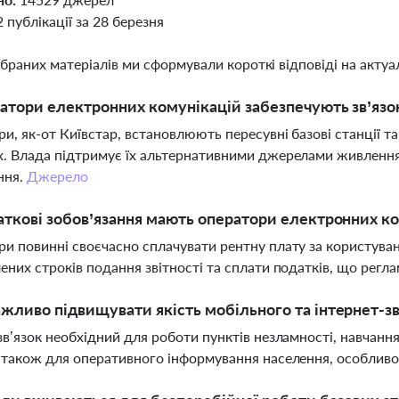
2 публікації за 28 березня
ібраних матеріалів ми сформували короткі відповіді на актуал
атори електронних комунікацій забезпечують зв’язок
и, як-от Київстар, встановлюють пересувні базові станції т
. Влада підтримує їх альтернативними джерелами живлення 
ння.
Джерело
аткові зобов’язання мають оператори електронних к
и повинні своєчасно сплачувати рентну плату за користув
ених строків подання звітності та сплати податків, що рег
жливо підвищувати якість мобільного та інтернет-зв
зв’язок необхідний для роботи пунктів незламності, навчання 
 також для оперативного інформування населення, особливо