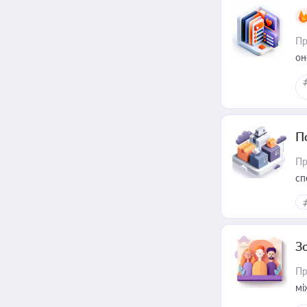
Пр
он
П
Пр
сп
ре
З
Пр
мі