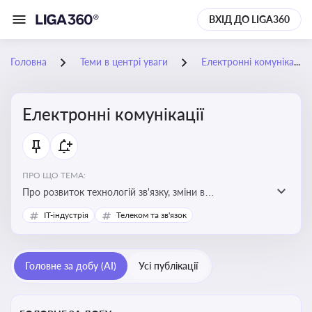
ВХІД ДО LIGA360
Головна
Теми в центрі уваги
Електронні комунікації
Електронні комунікації
ПРО ЩО ТЕМА:
Про розвиток технологій зв'язку, зміни в
законодавстві, регулювання ринку телекомунікацій,
IT-індустрія
Телеком та зв'язок
інновації в сфері мобільних та інтернет-послуг
Головне за добу (AI)
Усі публікації