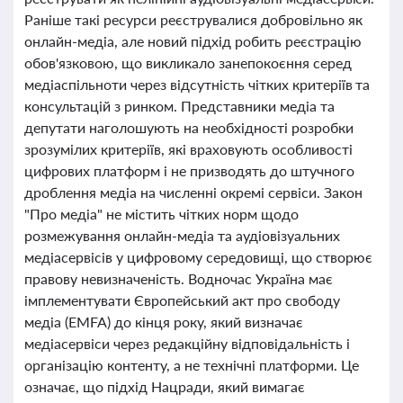
Раніше такі ресурси реєструвалися добровільно як
онлайн-медіа, але новий підхід робить реєстрацію
обов'язковою, що викликало занепокоєння серед
медіаспільноти через відсутність чітких критеріїв та
консультацій з ринком. Представники медіа та
депутати наголошують на необхідності розробки
зрозумілих критеріїв, які враховують особливості
цифрових платформ і не призводять до штучного
дроблення медіа на численні окремі сервіси. Закон
"Про медіа" не містить чітких норм щодо
розмежування онлайн-медіа та аудіовізуальних
медіасервісів у цифровому середовищі, що створює
правову невизначеність. Водночас Україна має
імплементувати Європейський акт про свободу
медіа (EMFA) до кінця року, який визначає
медіасервіси через редакційну відповідальність і
організацію контенту, а не технічні платформи. Це
означає, що підхід Нацради, який вимагає