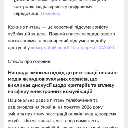
контролю медіасервісів у цифровому
середовищі.
Джерело
Кожне з питань — це короткий підсумок змісту
публікацій за день. Повний список першоджерел з
посиланнями та розширений підсумок за добу
доступні у
комерційній версії Платформи LIGA360.
Стисло про головне:
Нацрада змінила підхід до реєстрації онлайн-
медіа як аудіовізуальних сервісів, що
викликає дискусії щодо критеріїв та впливу
на сферу електронних комунікацій
Національна рада з питань телебачення та
радіомовлення України на початку 2026 року
змінила практику реєстрації онлайн-медіа, зокрема
ютуб- і тікток-каналів, які тепер вимагають
реєструвати як нелінійні аудіовізуальні медіасервіси.