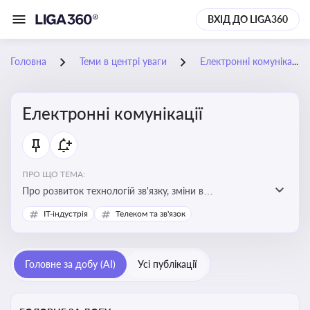
ВХІД ДО LIGA360
Головна
Теми в центрі уваги
Електронні комунікації
Електронні комунікації
ПРО ЩО ТЕМА:
Про розвиток технологій зв'язку, зміни в
законодавстві, регулювання ринку телекомунікацій,
IT-індустрія
Телеком та зв'язок
інновації в сфері мобільних та інтернет-послуг
Головне за добу (AI)
Усі публікації