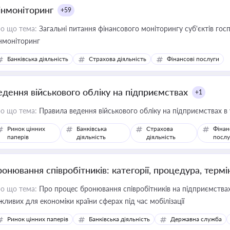
інмоніторинг
+59
о що тема:
Загальні питання фінансового моніторингу суб'єктів го
нмоніторинг
Банківська діяльність
Страхова діяльність
Фінансові послуги
едення військового обліку на підприємствах
+1
о що тема:
Правила ведення військового обліку на підприємствах в
Ринок цінних
Банківська
Страхова
Фінан
паперів
діяльність
діяльність
послу
ронювання співробітників: категорії, процедура, термі
о що тема:
Про процес бронювання співробітників на підприємствах,
жливих для економіки країни сферах під час мобілізації
Ринок цінних паперів
Банківська діяльність
Державна служба