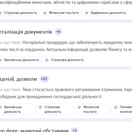
кваліфікаційними вимогами, звітністю та цифровими сервісами у сфер
дійних змін у цій сфері корисне для власника бізнесу, керівника, юр
Страхова діяльність
Фінансові послуги
Будівельна діяльність
иватизації, оренди державного майна, корпоративних угод і перевірки
егалізація документів
+6
о що тема:
Нотаріальні процедури, що забезпечують юридичну чинні
тому числі за кордоном. Актуальна інформація дозволяє бізнесу т
зиків недійсності та забезпечувати їх належне прийняття органами 
Банківська діяльність
Страхова діяльність
цензії, дозволи
+62
о що тема:
Тема стосується правового регулювання отримання, пере
обхідних для провадження господарської діяльності
Банківська
Страхова
Фінансові
Паливн
діяльність
діяльність
послуги
компле
ро форс-мажорні обставини
+2