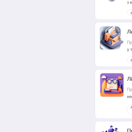
з 
ме
пр
Л
Пр
у 
ри
Лі
Пр
не
П