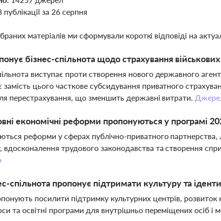
3 публікації за 26 серпня
ібраних матеріалів ми сформували короткі відповіді на актуал
онує бізнес-спільнота щодо страхування військових
пільнота виступає проти створення нового державного агентс
 замість цього часткове субсидування приватного страхува
для перестрахування, що зменшить державні витрати.
Джере
овні економічні реформи пропонуються у програмі 2
ться реформи у сферах публічно-приватного партнерства, л
, вдосконалення трудового законодавства та створення спри
о
ес-спільнота пропонує підтримати культуру та іденти
понують посилити підтримку культурних центрів, розвиток н
рси та освітні програми для внутрішньо переміщених осіб і