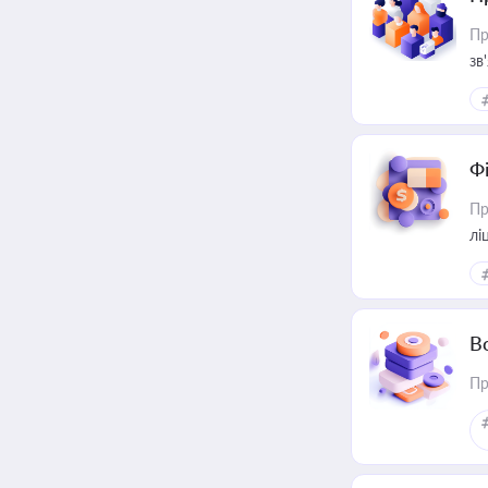
Пр
зв
Ф
Пр
лі
В
Пр