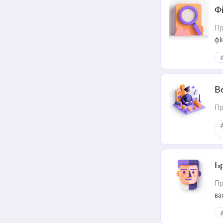
Ф
Пр
фі
В
Пр
Б
Пр
ва