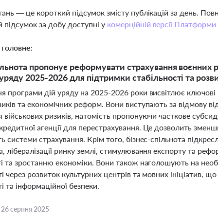
тань — це короткий підсумок змісту публікацій за день. По
 підсумок за добу доступні у
комерційній версії Платформи
 головне:
ільнота пропонує реформувати страхування воєнних 
уряду 2025-2026 для підтримки стабільності та розв
я програми дій уряду на 2025-2026 роки висвітлює ключові
иків та економічних реформ. Вони виступають за відмову ві
я військових ризиків, натомість пропонуючи часткове субси
кредитної агенції для перестрахування. Це дозволить змен
ь системи страхування. Крім того, бізнес-спільнота підкре
, лібералізації ринку землі, стимулювання експорту та реф
ті та зростанню економіки. Вони також наголошують на необ
і через розвиток культурних центрів та мовних ініціатив, щ
і та інформаційної безпеки.
,
26 серпня 2025