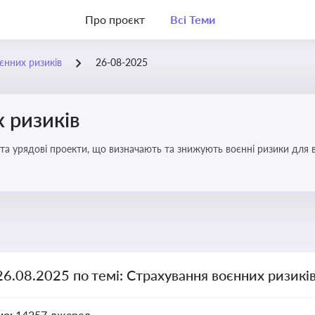
Про проєкт
Всі Теми
єнних ризиків
26-08-2025
 ризиків
та урядові проекти, що визначають та знижують воєнні ризики для в
26.08.2025 по темі: Страхування воєнних ризикі
но:
14257 джерел