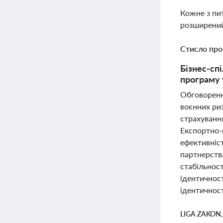
Кожне з пи
розширений
Стисло про
Бізнес-сп
програму 
Обговоренн
воєнних риз
страхуванн
Експортно-
ефективніст
партнерства
стабільнос
ідентичност
ідентичност
LIGA ZAKON