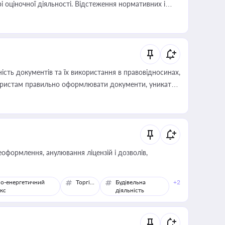
і оціночної діяльності. Відстеження нормативних і
иста або бухгалтера під час оподаткування,
 статусу суб'єктів оціночної діяльності
сть документів та їх використання в правовідносинах,
а юристам правильно оформлювати документи, уникати
влади та контрагентами
оформлення, анулювання ліцензій і дозволів,
о-енергетичний
Торгівля
Будівельна
+2
кс
діяльність