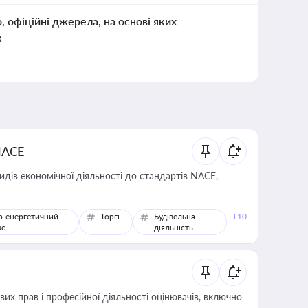
о, офіційні джерела, на основі яких
к
NACE
идів економічної діяльності до стандартів NACE,
о-енергетичний
Торгівля
Будівельна
+10
кс
діяльність
х прав і професійної діяльності оцінювачів, включно