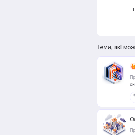
Теми, які мож
Пр
он
О
Пр