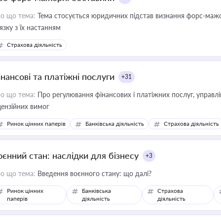
о що тема:
Тема стосується юридичних підстав визнання форс-мажор
'язку з їх настанням
Страхова діяльність
інансові та платіжні послуги
+31
о що тема:
Про регулювання фінансових і платіжних послуг, управління коштами, приймання платежів та дотримання
цензійних вимог
Ринок цінних паперів
Банківська діяльність
Страхова діяльність
оєнний стан: наслідки для бізнесу
+3
о що тема:
Введення воєнного стану: що далі?
Ринок цінних
Банківська
Страхова
паперів
діяльність
діяльність