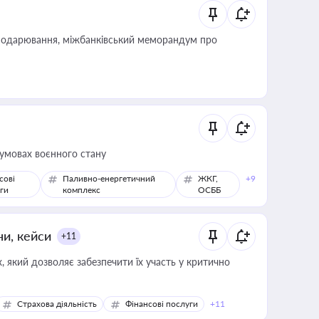
сподарювання, міжбанківський меморандум про
 умовах воєнного стану
сові
Паливно-енергетичний
ЖКГ,
+9
ги
комплекс
ОСББ
ни, кейси
+11
 який дозволяє забезпечити їх участь у критично
Страхова діяльність
Фінансові послуги
+11