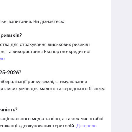
ьні запитання. Ви дізнаєтесь:
 ризиків?
тва для страхування військових ризиків і
ння та використання Експортно-кредитної
ло
025-2026?
ібералізації ринку землі, стимулювання
ятливих умов для малого та середнього бізнесу.
чність?
аціонального медіа та кіно, а також масштабні
 мешканців деокупованих територій.
Джерело