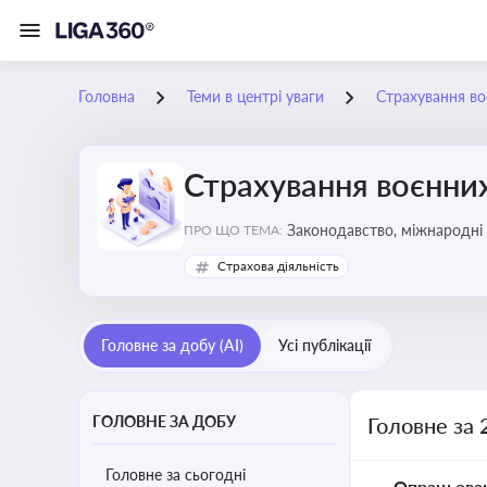
Головна
Теми в центрі уваги
Страхування во
Страхування воєнних
Законодавство, міжнародні 
ПРО ЩО ТЕМА:
Страхова діяльність
Головне за добу (AI)
Усі публікації
ГОЛОВНЕ ЗА ДОБУ
Головне за 
Головне за сьогодні
Опрацьова