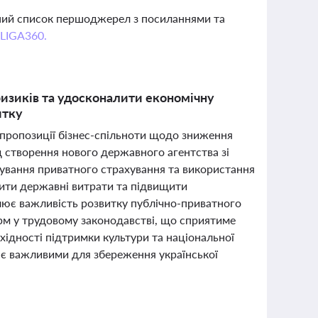
вний список першоджерел з посиланнями та
 LIGA360.
ризиків та удосконалити економічну
итку
 пропозиції бізнес-спільноти щодо зниження
д створення нового державного агентства зі
дування приватного страхування та використання
шити державні витрати та підвищити
слює важливість розвитку публічно-приватного
орм у трудовому законодавстві, що сприятиме
хідності підтримки культури та національної
о є важливими для збереження української