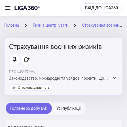
ВХІД ДО LIGA360
Головна
Теми в центрі уваги
Страхування воєнних ризиків
Страхування воєнних ризиків
ПРО ЩО ТЕМА:
Законодавство, міжнародні та урядові проекти, що
визначають та знижують воєнні ризики для власників
Страхова діяльність
майна, боржників та кредиторів
Головне за добу (AI)
Усі публікації