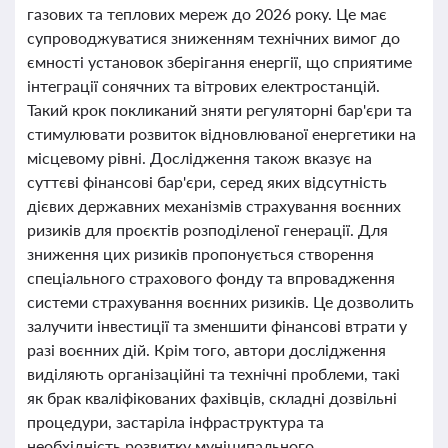
газових та теплових мереж до 2026 року. Це має
супроводжуватися зниженням технічних вимог до
ємності установок зберігання енергії, що сприятиме
інтеграції сонячних та вітрових електростанцій.
Такий крок покликаний зняти регуляторні бар'єри та
стимулювати розвиток відновлюваної енергетики на
місцевому рівні. Дослідження також вказує на
суттєві фінансові бар'єри, серед яких відсутність
дієвих державних механізмів страхування воєнних
ризиків для проєктів розподіленої генерації. Для
зниження цих ризиків пропонується створення
спеціального страхового фонду та впровадження
системи страхування воєнних ризиків. Це дозволить
залучити інвестиції та зменшити фінансові втрати у
разі воєнних дій. Крім того, автори дослідження
виділяють організаційні та технічні проблеми, такі
як брак кваліфікованих фахівців, складні дозвільні
процедури, застаріла інфраструктура та
необхідність розвитку муніципального