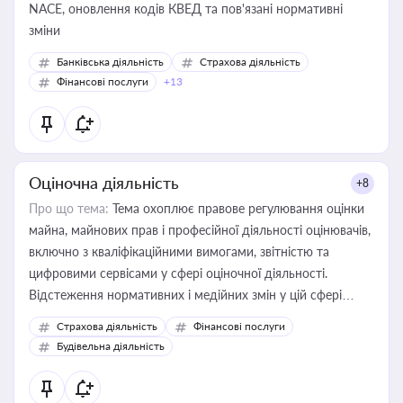
NACE, оновлення кодів КВЕД та пов'язані нормативні
зміни
Банківська діяльність
Страхова діяльність
Фінансові послуги
+13
Оціночна діяльність
+8
Про що тема:
Тема охоплює правове регулювання оцінки
майна, майнових прав і професійної діяльності оцінювачів,
включно з кваліфікаційними вимогами, звітністю та
цифровими сервісами у сфері оціночної діяльності.
Відстеження нормативних і медійних змін у цій сфері
корисне для власника бізнесу, керівника, юриста або
Страхова діяльність
Фінансові послуги
бухгалтера під час оподаткування, приватизації, оренди
Будівельна діяльність
державного майна, корпоративних угод і перевірки
статусу суб'єктів оціночної діяльності