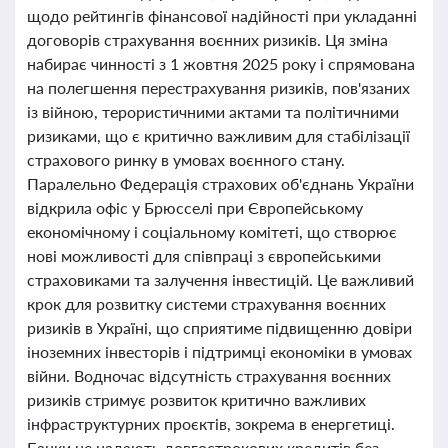
щодо рейтингів фінансової надійності при укладанні
договорів страхування воєнних ризиків. Ця зміна
набирає чинності з 1 жовтня 2025 року і спрямована
на полегшення перестрахування ризиків, пов'язаних
із війною, терористичними актами та політичними
ризиками, що є критично важливим для стабілізації
страхового ринку в умовах воєнного стану.
Паралельно Федерація страхових об'єднань України
відкрила офіс у Брюсселі при Європейському
економічному і соціальному комітеті, що створює
нові можливості для співпраці з європейськими
страховиками та залучення інвестицій. Це важливий
крок для розвитку системи страхування воєнних
ризиків в Україні, що сприятиме підвищенню довіри
іноземних інвесторів і підтримці економіки в умовах
війни. Водночас відсутність страхування воєнних
ризиків стримує розвиток критично важливих
інфраструктурних проєктів, зокрема в енергетиці.
Банки не надають довгострокових кредитів без