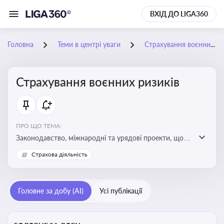
ВХІД ДО LIGA360
Головна
Теми в центрі уваги
Страхування воєнних ризиків
Страхування воєнних ризиків
ПРО ЩО ТЕМА:
Законодавство, міжнародні та урядові проекти, що
визначають та знижують воєнні ризики для власників
Страхова діяльність
майна, боржників та кредиторів
Головне за добу (AI)
Усі публікації