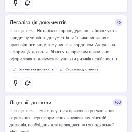
статусу суб'єктів оціночної діяльності
Легалізація документів
+6
Про що тема:
Нотаріальні процедури, що забезпечують
юридичну чинність документів та їх використання в
правовідносинах, у тому числі за кордоном. Актуальна
інформація дозволяє бізнесу та юристам правильно
оформлювати документи, уникати ризиків недійсності та
забезпечувати їх належне прийняття органами влади та
Банківська діяльність
Страхова діяльність
контрагентами
Ліцензії, дозволи
+53
Про що тема:
Тема стосується правового регулювання
отримання, переоформлення, анулювання ліцензій і
дозволів, необхідних для провадження господарської
діяльності