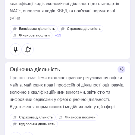
класифікації видів економічної діяльності до стандартів
NACE, оновлення кодів КВЕД та пов'язані нормативні
зміни
Банківська діяльність
Страхова діяльність
Фінансові послуги
+13
Оціночна діяльність
+8
Про що тема:
Тема охоплює правове регулювання оцінки
майна, майнових прав і професійної діяльності оцінювачів,
включно з кваліфікаційними вимогами, звітністю та
цифровими сервісами у сфері оціночної діяльності.
Відстеження нормативних і медійних змін у цій сфері
корисне для власника бізнесу, керівника, юриста або
Страхова діяльність
Фінансові послуги
бухгалтера під час оподаткування, приватизації, оренди
Будівельна діяльність
державного майна, корпоративних угод і перевірки