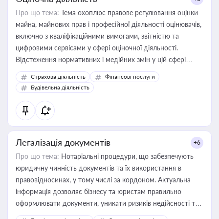
Про що тема:
Тема охоплює правове регулювання оцінки
майна, майнових прав і професійної діяльності оцінювачів,
включно з кваліфікаційними вимогами, звітністю та
цифровими сервісами у сфері оціночної діяльності.
Відстеження нормативних і медійних змін у цій сфері
корисне для власника бізнесу, керівника, юриста або
Страхова діяльність
Фінансові послуги
бухгалтера під час оподаткування, приватизації, оренди
Будівельна діяльність
державного майна, корпоративних угод і перевірки
статусу суб'єктів оціночної діяльності
Легалізація документів
+6
Про що тема:
Нотаріальні процедури, що забезпечують
юридичну чинність документів та їх використання в
правовідносинах, у тому числі за кордоном. Актуальна
інформація дозволяє бізнесу та юристам правильно
оформлювати документи, уникати ризиків недійсності та
забезпечувати їх належне прийняття органами влади та