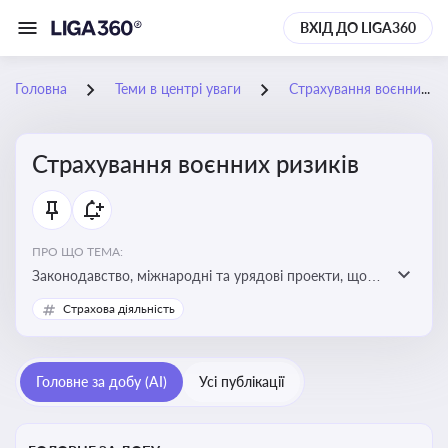
ВХІД ДО LIGA360
Головна
Теми в центрі уваги
Страхування воєнних ризиків
Страхування воєнних ризиків
ПРО ЩО ТЕМА:
Законодавство, міжнародні та урядові проекти, що
визначають та знижують воєнні ризики для власників
Страхова діяльність
майна, боржників та кредиторів
Головне за добу (AI)
Усі публікації