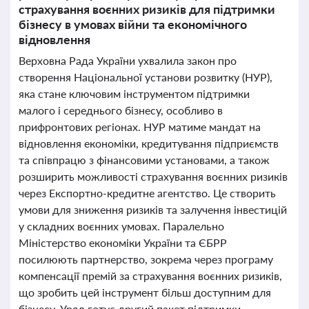
страхування воєнних ризиків для підтримки
бізнесу в умовах війни та економічного
відновлення
Верховна Рада України ухвалила закон про
створення Національної установи розвитку (НУР),
яка стане ключовим інструментом підтримки
малого і середнього бізнесу, особливо в
прифронтових регіонах. НУР матиме мандат на
відновлення економіки, кредитування підприємств
та співпрацю з фінансовими установами, а також
розширить можливості страхування воєнних ризиків
через Експортно-кредитне агентство. Це створить
умови для зниження ризиків та залучення інвестицій
у складних воєнних умовах. Паралельно
Міністерство економіки України та ЄБРР
посилюють партнерство, зокрема через програму
компенсації премій за страхування воєнних ризиків,
що зробить цей інструмент більш доступним для
бізнесу. Уряд готує другий пакет підтримки