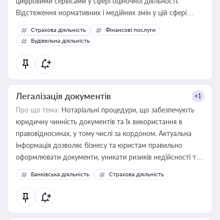
цифровими сервісами у сфері оціночної діяльності.
Відстеження нормативних і медійних змін у цій сфері
корисне для власника бізнесу, керівника, юриста або
Страхова діяльність
Фінансові послуги
бухгалтера під час оподаткування, приватизації, оренди
Будівельна діяльність
державного майна, корпоративних угод і перевірки
статусу суб'єктів оціночної діяльності
Легалізація документів
+1
Про що тема:
Нотаріальні процедури, що забезпечують
юридичну чинність документів та їх використання в
правовідносинах, у тому числі за кордоном. Актуальна
інформація дозволяє бізнесу та юристам правильно
оформлювати документи, уникати ризиків недійсності та
забезпечувати їх належне прийняття органами влади та
Банківська діяльність
Страхова діяльність
контрагентами