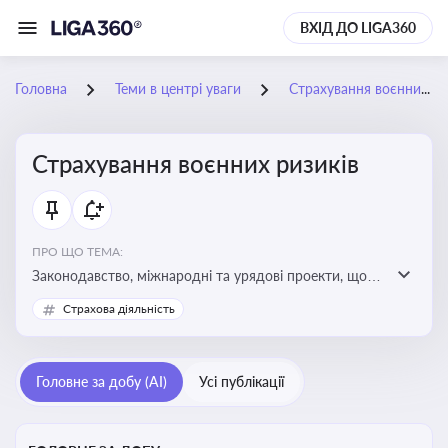
ВХІД ДО LIGA360
Головна
Теми в центрі уваги
Страхування воєнних ризиків
Страхування воєнних ризиків
ПРО ЩО ТЕМА:
Законодавство, міжнародні та урядові проекти, що
визначають та знижують воєнні ризики для власників
Страхова діяльність
майна, боржників та кредиторів
Головне за добу (AI)
Усі публікації